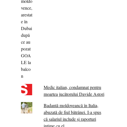
Medic italian, condamnat pentru
moartea jucătorului Davide Astori
Badantă moldoveancă în Italia,
abuzată de fiul bătrânei. I-a spus
că salariul include și raporturi
intime cu el