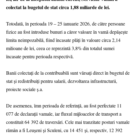
colectat la bugetul de stat circa 1,88 miliarde de lei.
Totodată, în perioada 19 – 25 ianuarie 2026, de către persoane
fizice au fost introduse bunuri a căror valoare în vamă depășește
limita neimpozabilă, fiind încasate plăți în valoare circa 2,14
milioane de lei, ceea ce reprezintă 3,8% din totalul sumei
încasate pentru perioada respectivă.
Banii colectați de la contribuabili sunt vărsați direct în bugetul de
stat și redistribuiți pentru salarii, dezvoltarea infrastructurii,
proiecte sociale ș.a.
De asemenea, îmn perioada de referință, au fost perfectate 11
077 de declarații vamale, iar fluxul mijloacelor de transport a
constituit 64 392 de traversări. Cele mai tranzitate posturi vamale
rămân a fi Leușeni și Sculeni, cu 14 451 și, respectiv, 12 392