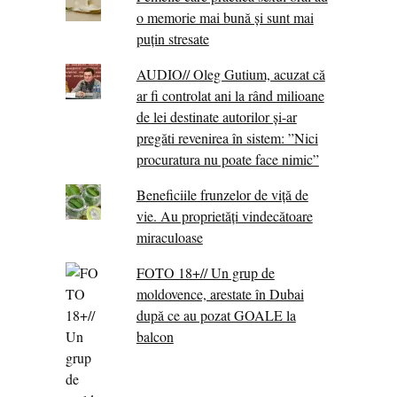
o memorie mai bună și sunt mai
puțin stresate
AUDIO// Oleg Gutium, acuzat că
ar fi controlat ani la rând milioane
de lei destinate autorilor și-ar
pregăti revenirea în sistem: ”Nici
procuratura nu poate face nimic”
Beneficiile frunzelor de viță de
vie. Au proprietăţi vindecătoare
miraculoase
FOTO 18+// Un grup de
moldovence, arestate în Dubai
după ce au pozat GOALE la
balcon