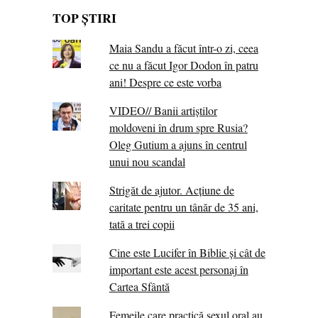
TOP ȘTIRI
Maia Sandu a făcut într-o zi, ceea
ce nu a făcut Igor Dodon în patru
ani! Despre ce este vorba
VIDEO// Banii artiștilor
moldoveni în drum spre Rusia?
Oleg Gutium a ajuns în centrul
unui nou scandal
Strigăt de ajutor. Acțiune de
caritate pentru un tânăr de 35 ani,
tată a trei copii
Cine este Lucifer în Biblie și cât de
important este acest personaj în
Cartea Sfântă
Femeile care practică sexul oral au