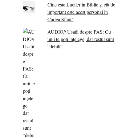
Cine este Lucifer în Biblie și cât de
important este acest personaj în
Cartea Sfântă
AUDIO// Usatîi despre PAS: Cu
unii te poți înțelege, dar restul sunt
”debili”