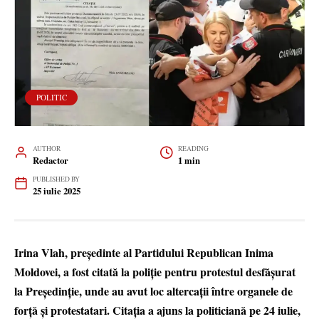
POLITIC
AUTHOR
READING
Redactor
1 min
PUBLISHED BY
25 iulie 2025
Irina Vlah, președinte al Partidului Republican Inima
Moldovei, a fost citată la poliție pentru protestul desfășurat
la Președinție, unde au avut loc altercații între organele de
forță și protestatari. Citația a ajuns la politiciană pe 24 iulie,