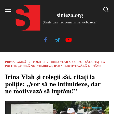
Skip
to
sinteza.org
content
Știrile care fac oamenii să vorbească!
PRIMA PAGINĂ
»
POLITIC
»
IRINA VLAH ȘI COLEGII SĂI, CITAȚI LA
POLIȚIE: „VOR SĂ NE INTIMIDEZE, DAR NE MOTIVEAZĂ SĂ LUPTĂM!”
Irina Vlah și colegii săi, citați la
poliție: „Vor să ne intimideze, dar
ne motivează să luptăm!”