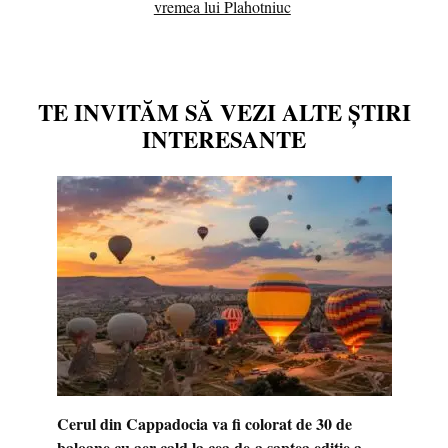
vremea lui Plahotniuc
TE INVITĂM SĂ VEZI ALTE ȘTIRI
INTERESANTE
Cerul din Cappadocia va fi colorat de 30 de
baloane cu aer cald la cea de-a șaptea ediție a