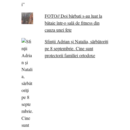
FOTO// Doi bărbați s-au luat la
bătaie într-o sală de fitness din
cauza unei fete
Sfinții Adrian și Natalia, sărbătoriți
pe 8 septembrie. Cine sunt
protectorii familiei ortodoxe