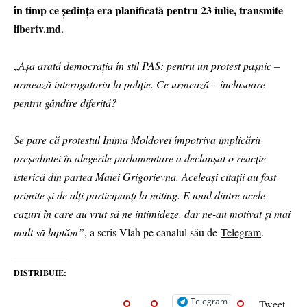
în timp ce ședința era planificată pentru 23 iulie, transmite
libertv.md.
„
Așa arată democrația în stil PAS: pentru un protest pașnic –
urmează interogatoriu la poliție. Ce urmează – închisoare
pentru gândire diferită?
Se pare că protestul Inima Moldovei împotriva implicării
președintei în alegerile parlamentare a declanșat o reacție
isterică din partea Maiei Grigorievna. Aceleași citații au fost
primite și de alți participanți la miting. E unul dintre acele
cazuri în care au vrut să ne intimideze, dar ne-au motivat și mai
mult să luptăm”
, a scris Vlah pe canalul său de
Telegram
.
DISTRIBUIE:
Telegram
Tweet