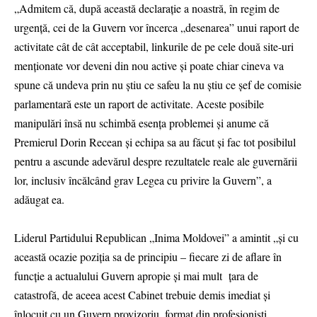
„Admitem că, după această declaraţie a noastră, în regim de
urgenţă, cei de la Guvern vor încerca „desenarea” unui raport de
activitate cât de cât acceptabil, linkurile de pe cele două site-uri
menţionate vor deveni din nou active şi poate chiar cineva va
spune că undeva prin nu ştiu ce safeu la nu ştiu ce şef de comisie
parlamentară este un raport de activitate. Aceste posibile
manipulări însă nu schimbă esenţa problemei şi anume că
Premierul Dorin Recean şi echipa sa au făcut şi fac tot posibilul
pentru a ascunde adevărul despre rezultatele reale ale guvernării
lor, inclusiv încălcând grav Legea cu privire la Guvern”, a
adăugat ea.
Liderul Partidului Republican „Inima Moldovei” a amintit „şi cu
această ocazie poziţia sa de principiu – fiecare zi de aflare în
funcţie a actualului Guvern apropie şi mai mult ţara de
catastrofă, de aceea acest Cabinet trebuie demis imediat şi
înlocuit cu un Guvern provizoriu, format din profesionişti