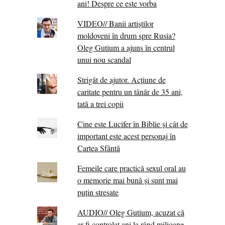
ani! Despre ce este vorba
VIDEO// Banii artiștilor
moldoveni în drum spre Rusia?
Oleg Gutium a ajuns în centrul
unui nou scandal
Strigăt de ajutor. Acțiune de
caritate pentru un tânăr de 35 ani,
tată a trei copii
Cine este Lucifer în Biblie și cât de
important este acest personaj în
Cartea Sfântă
Femeile care practică sexul oral au
o memorie mai bună și sunt mai
puțin stresate
AUDIO// Oleg Gutium, acuzat că
ar fi controlat ani la rând milioane