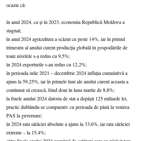
ocazie că:
în anul 2024, ca şi în 2023, economia Republicii Moldova a
stagnat;
în anul 2024 agricultura a scăzut cu peste 14%, iar în primul
trimestru al anului curent producţia globală în gospodăriile de
toate nivelele s-a redus cu 9,5%;
în 2024 exporturile s-au redus cu 12,2%;
în perioada iulie 2021 – decembrie 2024 inflaţia cumulativă a
ajuns la 59,25%, iar în primele luni ale anului curent aceasta a
continuat să crească, fiind doar în luna martie de 8,8%;
la finele anului 2024 datoria de stat a depăşit 125 miliarde lei,
practic dublându-se comparativ cu perioada de până la venirea
PAS la guvernare;
în 2024 rata sărăciei absolute a ajuns la 33,6%, iar rata sărăciei
extreme – la 15,4%;
către finele anului 2024 numărul de cetăţeni care au părăsit ţara