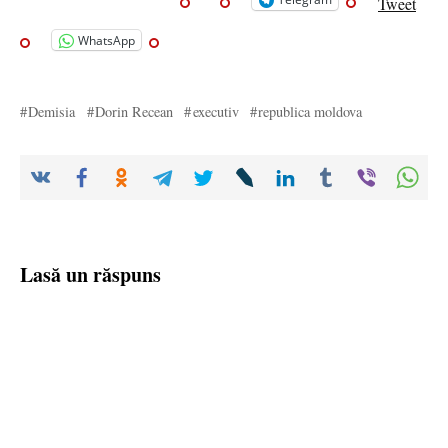
Tweet
WhatsApp
Demisia
Dorin Recean
executiv
republica moldova
Lasă un răspuns