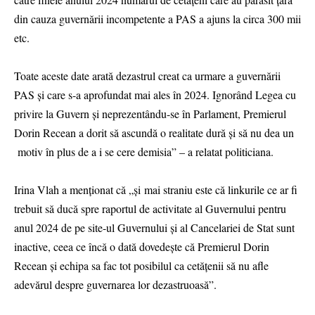
din cauza guvernării incompetente a PAS a ajuns la circa 300 mii
etc.
Toate aceste date arată dezastrul creat ca urmare a guvernării
PAS şi care s-a aprofundat mai ales în 2024. Ignorând Legea cu
privire la Guvern şi neprezentându-se în Parlament, Premierul
Dorin Recean a dorit să ascundă o realitate dură şi să nu dea un
motiv în plus de a i se cere demisia” – a relatat politiciana.
Irina Vlah a menționat că „și mai straniu este că linkurile ce ar fi
trebuit să ducă spre raportul de activitate al Guvernului pentru
anul 2024 de pe site-ul Guvernului şi al Cancelariei de Stat sunt
inactive, ceea ce încă o dată dovedeşte că Premierul Dorin
Recean şi echipa sa fac tot posibilul ca cetăţenii să nu afle
adevărul despre guvernarea lor dezastruoasă”.