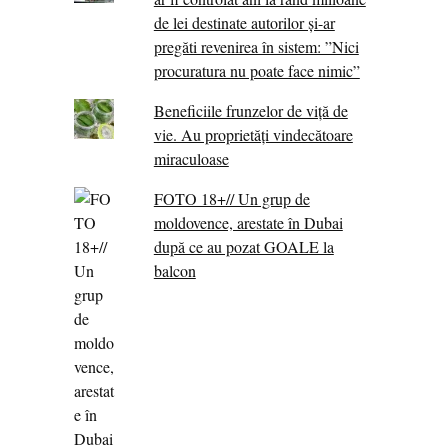
de lei destinate autorilor și-ar
pregăti revenirea în sistem: ”Nici
procuratura nu poate face nimic”
Beneficiile frunzelor de viță de
vie. Au proprietăţi vindecătoare
miraculoase
FOTO 18+// Un grup de
moldovence, arestate în Dubai
după ce au pozat GOALE la
balcon