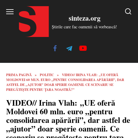
Skip
to
sinteza.org
content
Știrile care fac oamenii să vorbească!
PRIMA PAGINĂ
»
POLITIC
»
VIDEO// IRINA VLAH: „UE OFERĂ
MOLDOVEI 60 MLN. EURO „PENTRU CONSOLIDAREA APĂRĂRII”, DAR
ASTFEL DE „AJUTOR” DOAR SPERIE OAMENII. CE SCENARIU SE
PREGĂTEȘTE PENTRU ȚARA NOASTRĂ?”
VIDEO// Irina Vlah: „UE oferă
Moldovei 60 mln. euro „pentru
consolidarea apărării”, dar astfel de
„ajutor” doar sperie oamenii. Ce
scenariu se pregătește pentru țara