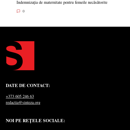
Indemnizația de maternitate pentru femeile necăsătorite
0
DATE DE CONTACT:
+373 605 246 63
redactia@sinteza.org
NOI PE REȚELE SOCIALE: