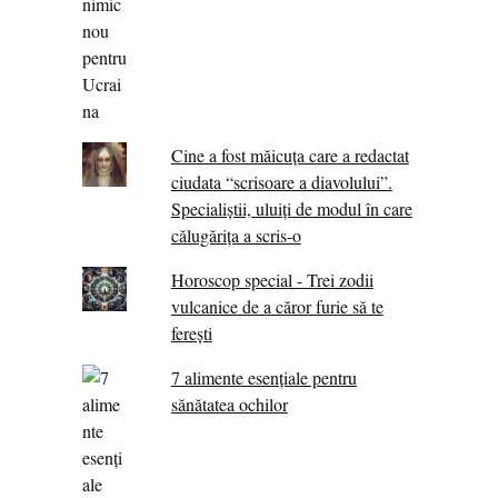
Cine a fost măicuţa care a redactat
ciudata “scrisoare a diavolului”.
Specialiştii, uluiţi de modul în care
călugărița a scris-o
Horoscop special - Trei zodii
vulcanice de a căror furie să te
ferești
7 alimente esenţiale pentru
sănătatea ochilor