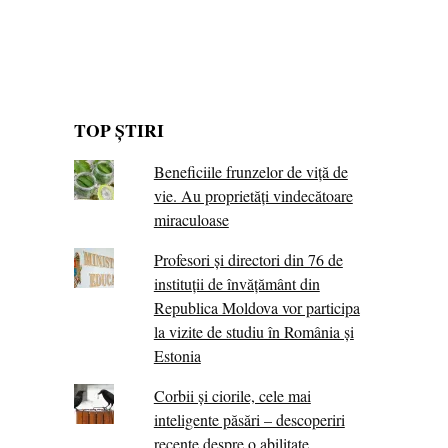
TOP ȘTIRI
Beneficiile frunzelor de viță de
vie. Au proprietăţi vindecătoare
miraculoase
Profesori și directori din 76 de
instituții de învățământ din
Republica Moldova vor participa
la vizite de studiu în România și
Estonia
Corbii şi ciorile, cele mai
inteligente păsări – descoperiri
recente despre o abilitate