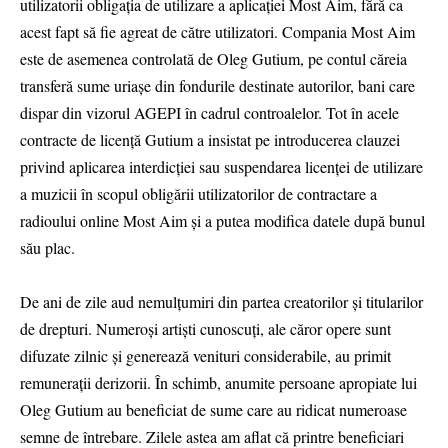
utilizatorii obligația de utilizare a aplicației Most Aim, fără ca
acest fapt să fie agreat de către utilizatori. Compania Most Aim
este de asemenea controlată de Oleg Gutium, pe contul căreia
transferă sume uriașe din fondurile destinate autorilor, bani care
dispar din vizorul AGEPI în cadrul controalelor. Tot în acele
contracte de licență Gutium a insistat pe introducerea clauzei
privind aplicarea interdicției sau suspendarea licenței de utilizare
a muzicii în scopul obligării utilizatorilor de contractare a
radioului online Most Aim și a putea modifica datele după bunul
său plac.
De ani de zile aud nemulțumiri din partea creatorilor și titularilor
de drepturi. Numeroși artiști cunoscuți, ale căror opere sunt
difuzate zilnic și generează venituri considerabile, au primit
remunerații derizorii. În schimb, anumite persoane apropiate lui
Oleg Gutium au beneficiat de sume care au ridicat numeroase
semne de întrebare. Zilele astea am aflat că printre beneficiari