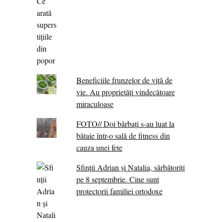
Beneficiile frunzelor de viță de
vie. Au proprietăţi vindecătoare
miraculoase
FOTO// Doi bărbați s-au luat la
bătaie într-o sală de fitness din
cauza unei fete
Sfinții Adrian și Natalia, sărbătoriți
pe 8 septembrie. Cine sunt
protectorii familiei ortodoxe