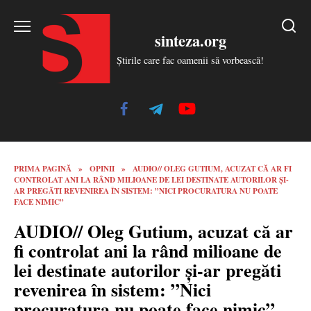
Skip
to
sinteza.org
content
Știrile care fac oamenii să vorbească!
PRIMA PAGINĂ
»
OPINII
»
AUDIO// OLEG GUTIUM, ACUZAT CĂ AR FI
CONTROLAT ANI LA RÂND MILIOANE DE LEI DESTINATE AUTORILOR ȘI-
AR PREGĂTI REVENIREA ÎN SISTEM: ”NICI PROCURATURA NU POATE
FACE NIMIC”
AUDIO// Oleg Gutium, acuzat că ar
fi controlat ani la rând milioane de
lei destinate autorilor și-ar pregăti
revenirea în sistem: ”Nici
procuratura nu poate face nimic”