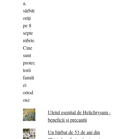
Uleiul esențial de Helichrysum -
beneficii și precauții
Un bărbat de 53 de ani din