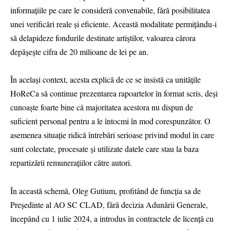
informațiile pe care le consideră convenabile, fără posibilitatea
unei verificări reale și eficiente. Această modalitate permițându-i
să delapideze fondurile destinate artiștilor, valoarea cărora
depășește cifra de 20 milioane de lei pe an.
În același context, acesta explică de ce se insistă ca unitățile
HoReCa să continue prezentarea rapoartelor în format scris, deși
cunoaște foarte bine că majoritatea acestora nu dispun de
suficient personal pentru a le întocmi în mod corespunzător. O
asemenea situație ridică întrebări serioase privind modul în care
sunt colectate, procesate și utilizate datele care stau la baza
repartizării remunerațiilor către autori.
În această schemă, Oleg Gutium, profitând de funcția sa de
Președinte al AO SC CLAD, fără decizia Adunării Generale,
începând cu 1 iulie 2024, a introdus în contractele de licență cu