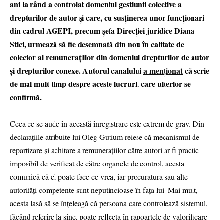
ani la rând a controlat domeniul gestiunii colective a
drepturilor de autor și care, cu susținerea unor funcționari
din cadrul AGEPI, precum șefa Direcției juridice Diana
Stici, urmează să fie desemnată din nou în calitate de
colector al remunerațiilor din domeniul drepturilor de autor
și drepturilor conexe. Autorul canalului
a menționat
că scrie
de mai mult timp despre aceste lucruri, care ulterior se
confirmă.
Ceea ce se aude în această înregistrare este extrem de grav. Din
declarațiile atribuite lui Oleg Gutium reiese că mecanismul de
repartizare și achitare a remunerațiilor către autori ar fi practic
imposibil de verificat de către organele de control, acesta
comunică că el poate face ce vrea, iar procuratura sau alte
autorități competente sunt neputincioase în fața lui. Mai mult,
acesta lasă să se înțeleagă că persoana care controlează sistemul,
făcând referire la sine, poate reflecta în rapoartele de valorificare