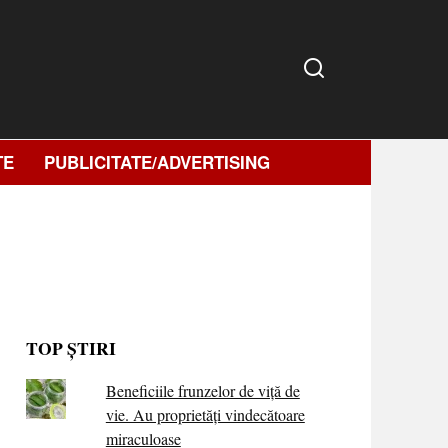
TE
PUBLICITATE/ADVERTISING
TOP ȘTIRI
Beneficiile frunzelor de viță de
vie. Au proprietăţi vindecătoare
miraculoase