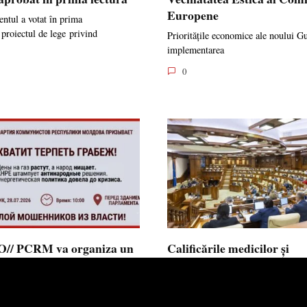
Europene
ntul a votat în prima
 proiectul de lege privind
Prioritățile economice ale noului G
implementarea
0
// PCRM va organiza un
Calificările medicilor și
st pe 28 iulie în fața
farmaciștilor obținute în 
mentului și invită cetățenii
putea fi recunoscute în
 alăture: ”Ajunge să
Republica Moldova