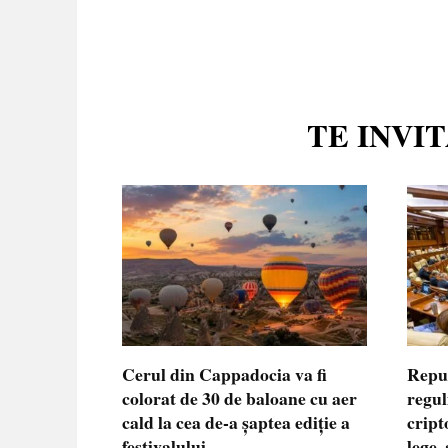
TE INVI
Cerul din Cappadocia va fi
Repu
colorat de 30 de baloane cu aer
regul
cald la cea de-a șaptea ediție a
cript
festivalului
lege,