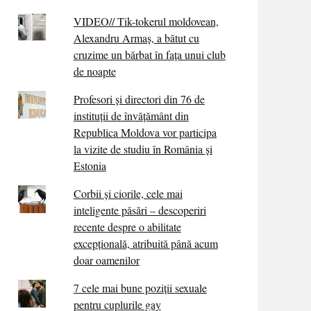
VIDEO// Tik-tokerul moldovean,
Alexandru Armaș, a bătut cu
cruzime un bărbat în fața unui club
de noapte
Profesori și directori din 76 de
instituții de învățământ din
Republica Moldova vor participa
la vizite de studiu în România și
Estonia
Corbii şi ciorile, cele mai
inteligente păsări – descoperiri
recente despre o abilitate
excepţională, atribuită până acum
doar oamenilor
7 cele mai bune poziții sexuale
pentru cuplurile gay