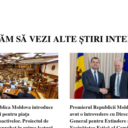
TĂM SĂ VEZI ALTE ȘTIRI INT
blica Moldova introduce
Premierul Republicii Mol
i pentru piața
avut o întrevedere cu Dire
oactivelor. Proiectul de
General pentru Extindere 
 aprobat în prima lectură
Vecinătatea Estică al Comi