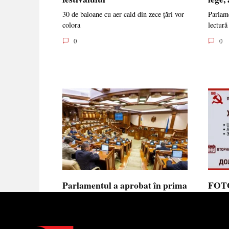
30 de baloane cu aer cald din zece țări vor
Parlame
colora
lectură
0
0
Parlamentul a aprobat în prima
FOTO
lectură noua lege privind
prote
ajutorul de stat, aliniată la
Parla
normele UE
să se