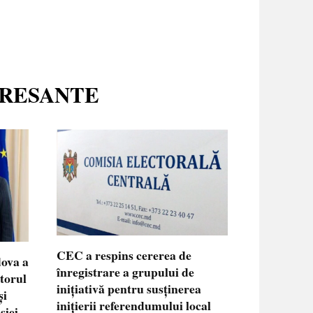
ERESANTE
CEC a respins cererea de
dova a
înregistrare a grupului de
ctorul
inițiativă pentru susținerea
și
inițierii referendumului local
siei