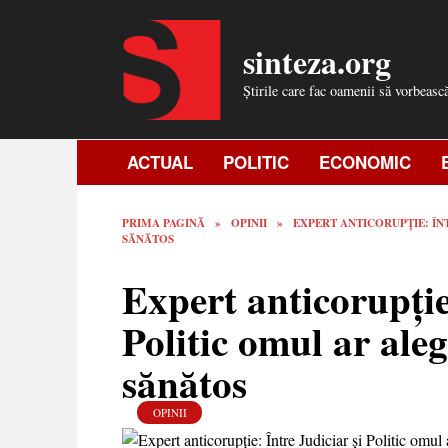
Skip
to
sinteza.org
content
Știrile care fac oamenii să vorbeasc
ACTUAL
POLITIC
ECONOMIC
PRIMA PAGINĂ
»
OPINII
»
EXPERT ANTICORUPȚIE: ÎN
SĂNĂTOS
Expert anticorupție
Politic omul ar al
sănătos
OPINII