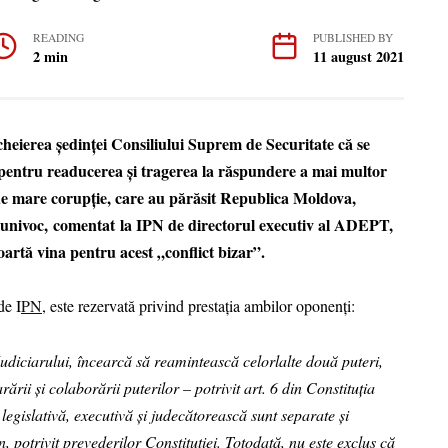
READING
PUBLISHED BY
2 min
11 august 2021
heierea ședinței Consiliului Suprem de Securitate că se
 pentru readucerea și tragerea la răspundere a mai multor
e de mare corupție, care au părăsit Republica Moldova,
eunivoc, comentat la IPN de directorul executiv al ADEPT,
artă vina pentru acest „conflict bizar”.
de I
PN
, este rezervată privind prestația ambilor oponenți:
diciarului, încearcă să reamintească celorlalte două puteri,
rării și colaborării puterilor – potrivit art. 6 din Constituția
gislativă, executivă și judecătorească sunt separate și
, potrivit prevederilor Constituției. Totodată, nu este exclus că