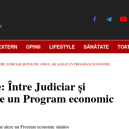
ă!
EXTERN
OPINII
LIFESTYLE
SĂNĂTATE
TOA
TRE JUDICIAR ȘI POLITIC OMUL AR ALEGE UN PROGRAM ECONOMIC
: Între Judiciar și
ege un Program economic