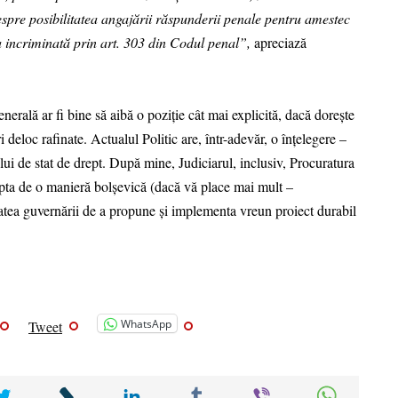
pre posibilitatea angajării răspunderii penale pentru amestec
pta incriminată prin art. 303 din Codul penal”,
apreciază
nerală ar fi bine să aibă o poziție cât mai explicită, dacă dorește
 deloc rafinate. Actualul Politic are, într-adevăr, o înțelegere –
ui de stat de drept. După mine, Judiciarul, inclusiv, Procuratura
upta de o manieră bolșevică (dacă vă place mai mult –
atea guvernării de a propune și implementa vreun proiect durabil
WhatsApp
Tweet