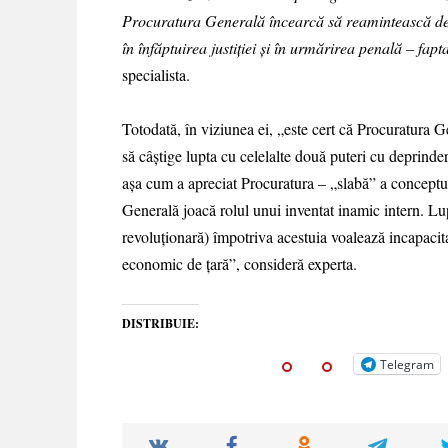
Procuratura Generală încearcă să reamintească des
în înfăptuirea justiției și în urmărirea penală – fa
specialista.
Totodată, în viziunea ei, „este cert că Procuratura Ge
să câștige lupta cu celelalte două puteri cu deprinderi
așa cum a apreciat Procuratura – „slabă” a conceptul
Generală joacă rolul unui inventat inamic intern. L
revoluționară) împotriva acestuia voalează incapacit
economic de țară”, consideră experta.
DISTRIBUIE:
Telegram