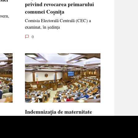
privind revocarea primarului
comunei Coșnița
uvern,
Comisia Electorală Centrală (CEC) a
examinat, în ședința
0
Indemnizația de maternitate
UE vor
pentru femeile necăsătorite și
neasigurate va putea fi calculată
din venitul asigurat al tatălui