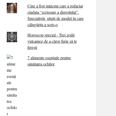
Cine a fost măicuţa care a redactat
ciudata “scrisoare a diavolului”.
Specialiştii, uluiţi de modul în care
călugărița a scris-o
Horoscop special - Trei zodii
vulcanice de a căror furie să te
ferești
7 alimente esenţiale pentru
sănătatea ochilor