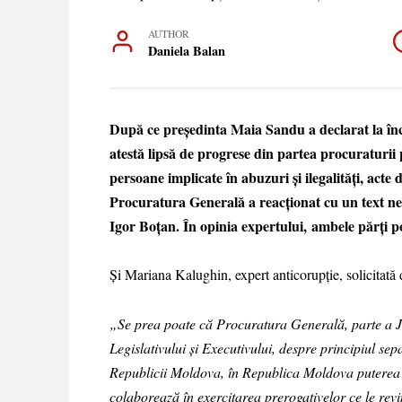
AUTHOR
Daniela Balan
După ce președinta Maia Sandu a declarat la înc
atestă lipsă de progrese din partea procuraturii
persoane implicate în abuzuri și ilegalități, act
Procuratura Generală a reacționat cu un text n
Igor Boțan. În opinia expertului, ambele părți po
Și Mariana Kalughin, expert anticorupție, solicitată 
„Se prea poate că Procuratura Generală, parte a Ju
Legislativului și Executivului, despre principiul sepa
Republicii Moldova, în Republica Moldova puterea le
colaborează în exercitarea prerogativelor ce le revin