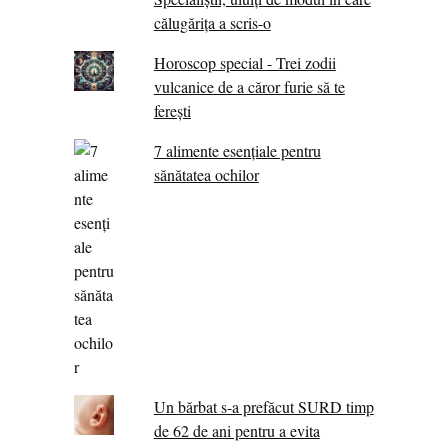
călugărița a scris-o
Horoscop special - Trei zodii
vulcanice de a căror furie să te
ferești
7 alimente esenţiale pentru
sănătatea ochilor
Un bărbat s-a prefăcut SURD timp
de 62 de ani pentru a evita