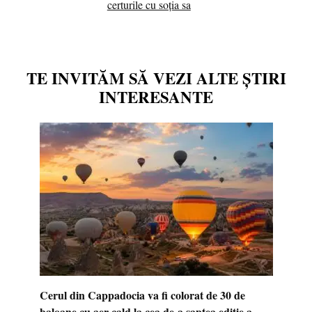
certurile cu soția sa
TE INVITĂM SĂ VEZI ALTE ȘTIRI
INTERESANTE
Cerul din Cappadocia va fi colorat de 30 de
baloane cu aer cald la cea de-a șaptea ediție a