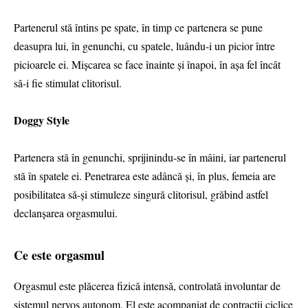
Partenerul stă întins pe spate, în timp ce partenera se pune
deasupra lui, în genunchi, cu spatele, luându-i un picior între
picioarele ei. Mișcarea se face înainte și înapoi, în așa fel încât
să-i fie stimulat clitorisul.
Doggy Style
Partenera stă în genunchi, sprijinindu-se în mâini, iar partenerul
stă în spatele ei. Penetrarea este adâncă și, în plus, femeia are
posibilitatea să-și stimuleze singură clitorisul, grăbind astfel
declanșarea orgasmului.
Ce este orgasmul
Orgasmul este plăcerea fizică intensă, controlată involuntar de
sistemul nervos autonom. El este acompaniat de contracții ciclice