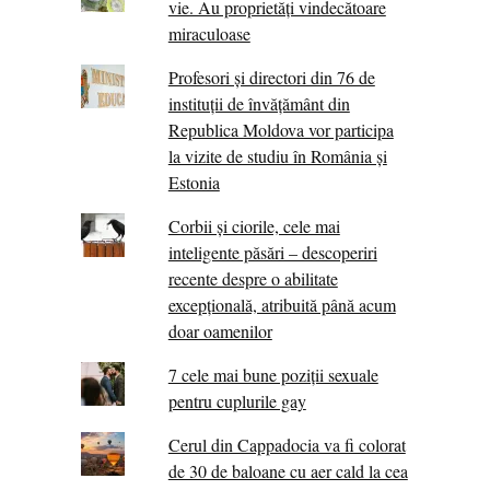
vie. Au proprietăţi vindecătoare
miraculoase
Profesori și directori din 76 de
instituții de învățământ din
Republica Moldova vor participa
la vizite de studiu în România și
Estonia
Corbii şi ciorile, cele mai
inteligente păsări – descoperiri
recente despre o abilitate
excepţională, atribuită până acum
doar oamenilor
7 cele mai bune poziții sexuale
pentru cuplurile gay
Cerul din Cappadocia va fi colorat
de 30 de baloane cu aer cald la cea