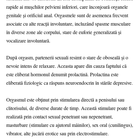
rapide ai mușchilor pelvieni inferiori, care înconjoară organele
genitale și orificiul anal. Orgasmele sunt de asemenea frecvent
asociate cu alte reacții involuntare, incluzând spasme musculare
în diverse zone ale corpului, stare de euforie generalizată și
vocalizare involuntară.
După orgasm, partenerii sexuali resimt o stare de oboseală și o
nevoie intens de relaxare. Aceasta apare din cauza faptului că
este eliberat hormonul denumit prolactină. Prolactina este
eliberată fiziologic ca răspuns neuroendocrin în stările depresive.
Orgasmul este obținut prin stimularea directă a penisului sau
clitorisului, de diverse durate de timp. Această stimulare poate fi
realizată prin contact sexual penetrant sau nepenetrant,
masturbare (stimulare cu ajutorul mâinilor), sex oral (cunilingus),
vibrator, alte jucării erotice sau prin electrostimulare.