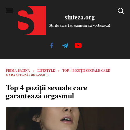
Skip
to
sinteza.org
content
Știrile care fac oamenii să vorbească!
PRIMA PAGINĂ
»
LIFESTYLE
»
TOP 4 POZIŢII SEXUALE CARE
GARANTEAZĂ ORGASMUL
Top 4 poziţii sexuale care
garantează orgasmul