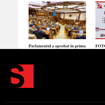
Parlamentul a aprobat în prima
FOTO
lectură noua lege privind
prote
ajutorul de stat, aliniată la
Parla
normele UE
să se
toler
Parlamentul a votat în prima
lectură proiectul de lege cu
Partid
Moldov
0
0