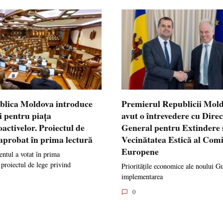
blica Moldova introduce
Premierul Republicii Mol
i pentru piața
avut o întrevedere cu Dire
oactivelor. Proiectul de
General pentru Extindere 
 aprobat în prima lectură
Vecinătatea Estică al Comi
Europene
ntul a votat în prima
 proiectul de lege privind
Prioritățile economice ale noului G
implementarea
0