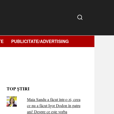
TE
PUBLICITATE/ADVERTISING
TOP ȘTIRI
Maia Sandu a făcut într-o zi, ceea
ce nu a făcut Igor Dodon în patru
ani! Despre ce este vorba