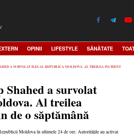
ă!
EXTERN
OPINII
LIFESTYLE
SĂNĂTATE
TOA
AHED A SURVOLAT ILEGAL REPUBLICA MOLDOVA. AL TREILEA INCIDENT
p Shahed a survolat
ldova. Al treilea
țin de o săptămână