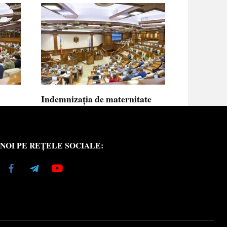
Indemnizația de maternitate
UE vor
pentru femeile necăsătorite și
neasigurate va putea fi calculată
din venitul asigurat al tatălui
NOI PE REȚELE SOCIALE:
copilului
e medici
Indemnizația de maternitate pentru femeile
necăsătorite
0