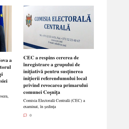
CEC a respins cererea de
dova a
înregistrare a grupului de
ctorul
inițiativă pentru susținerea
și
inițierii referendumului local
siei
privind revocarea primarului
comunei Coșnița
uvern,
Comisia Electorală Centrală (CEC) a
examinat, în ședința
0