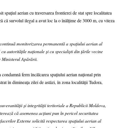
 spațiul aerian cu traversarea frontierei de stat spre localitatea
 că survolul ilegal a avut loc la o înălțime de 3000 m, cu viteza
continuă monitorizarea permanentă a spațiului aerian al
u autoritățile naționale și cu specialiști din țările vecine
e Ministerul Apărării.
 condamnă ferm încălcarea spațiului aerian național prin
rat în dimineața zilei de astăzi, în zona localității Tudora,
uveranității și integrității teritoriale a Republicii Moldova,
terează că asemenea acțiuni pun în pericol securitatea
Afacerilor Externe solicită respectarea spațiului aerian al