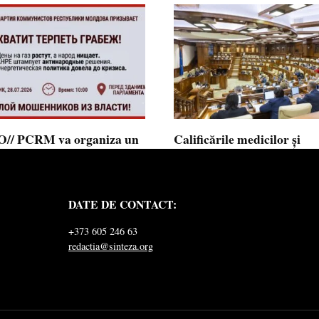
// PCRM va organiza un
Calificările medicilor și
st pe 28 iulie în fața
farmaciștilor obținute în 
mentului și invită cetățenii
putea fi recunoscute în
 alăture: ”Ajunge să
Republica Moldova
DATE DE CONTACT:
ăm jaful”
Calificările profesionale obținute d
și farmaciști
ul Comuniștilor din Republica
+373 605 246 63
a a lansat
redactia@sinteza.org
0