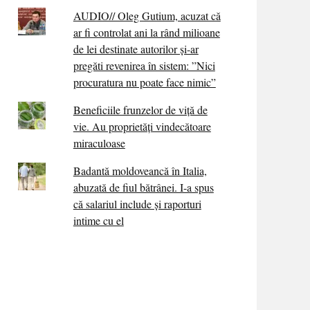
AUDIO// Oleg Gutium, acuzat că
ar fi controlat ani la rând milioane
de lei destinate autorilor și-ar
pregăti revenirea în sistem: ”Nici
procuratura nu poate face nimic”
Beneficiile frunzelor de viță de
vie. Au proprietăţi vindecătoare
miraculoase
Badantă moldoveancă în Italia,
abuzată de fiul bătrânei. I-a spus
că salariul include și raporturi
intime cu el