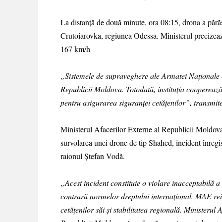
La distanță de două minute, ora 08:15, drona a părăsit
Crutoiarovka, regiunea Odessa. Ministerul precizează
167 km/h
„Sistemele de supraveghere ale Armatei Naționale 
Republicii Moldova. Totodată, instituția cooperează c
pentru asigurarea siguranței cetățenilor”, transmit
Ministerul Afacerilor Externe al Republicii Moldova
survolarea unei drone de tip Shahed, incident înregist
raionul Ștefan Vodă.
„Acest incident constituie o violare inacceptabilă a s
contrară normelor dreptului internațional. MAE rei
cetățenilor săi și stabilitatea regională. Ministerul 