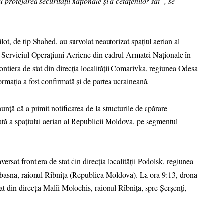
rotejarea securității naționale și a cetățenilor săi”, se
lot, de tip Shahed, au survolat neautorizat spațiul aerian al
 Serviciul Operațiuni Aeriene din cadrul Armatei Naționale în
rontiera de stat din direcția localității Comarivka, regiunea Odesa
ormația a fost confirmată și de partea ucraineană.
nță că a primit notificarea de la structurile de apărare
ată a spațiului aerian al Republicii Moldova, pe segmentul
rsat frontiera de stat din direcția localității Podolsk, regiunea
obasna, raionul Rîbnița (Republica Moldova). La ora 9:13, drona
stat din direcția Malîi Molochis, raionul Rîbnița, spre Șerșențî,