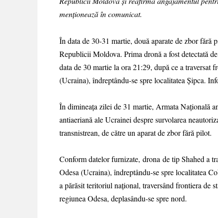
Republicii Moldova și reafirmă angajamentul pentru p
menționează în comunicat.
În data de 30-31 martie, două aparate de zbor fără pi
Republicii Moldova. Prima dronă a fost detectată de
data de 30 martie la ora 21:29, după ce a traversat f
(Ucraina), îndreptându-se spre localitatea Șipca. Inf
În dimineața zilei de 31 martie, Armata Națională anu
antiaeriană ale Ucrainei despre survolarea neautoriz
transnistrean, de către un aparat de zbor fără pilot.
Conform datelor furnizate, drona de tip Shahed a trave
Odesa (Ucraina), îndreptându-se spre localitatea C
a părăsit teritoriul național, traversând frontiera de 
regiunea Odesa, deplasându-se spre nord.