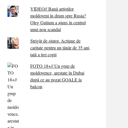
VIDEO// Banii artiștilor
moldoveni în drum spre Rusia?
Oleg Gutium a ajuns în centrul
unui nou scandal
Strigăt de ajutor. Acțiune de
caritate pentru un tânăr de 35 ani,
tată a trei copii
FOTO 18+// Un grup de
moldovence, arestate în Dubai
după ce au pozat GOALE la
balcon