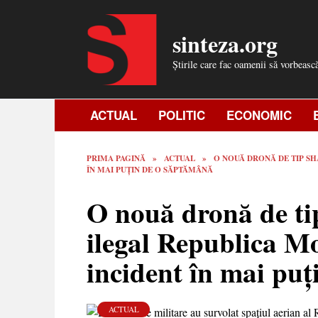
Skip
to
sinteza.org
content
Știrile care fac oamenii să vorbeasc
ACTUAL
POLITIC
ECONOMIC
PRIMA PAGINĂ
»
ACTUAL
»
O NOUĂ DRONĂ DE TIP SH
ÎN MAI PUȚIN DE O SĂPTĂMÂNĂ
O nouă dronă de ti
ilegal Republica Mo
incident în mai pu
ACTUAL