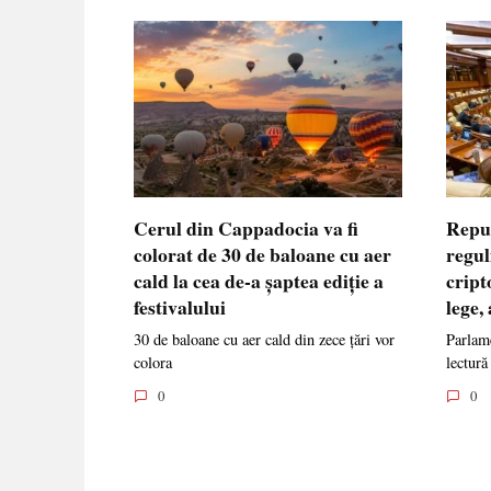
Cerul din Cappadocia va fi
Repu
colorat de 30 de baloane cu aer
regul
cald la cea de-a șaptea ediție a
cript
festivalului
lege,
30 de baloane cu aer cald din zece țări vor
Parlame
colora
lectură
0
0