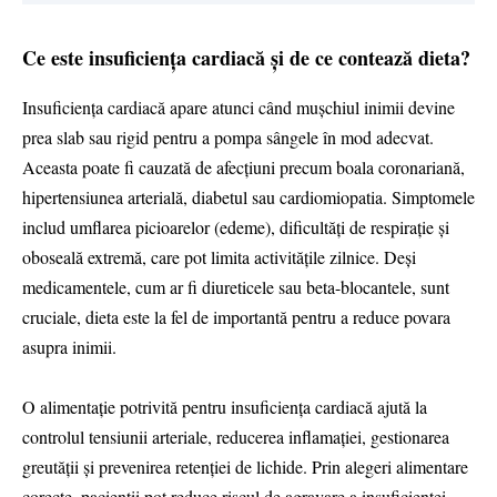
Ce este insuficiența cardiacă și de ce contează dieta?
Insuficiența cardiacă apare atunci când mușchiul inimii devine
prea slab sau rigid pentru a pompa sângele în mod adecvat.
Aceasta poate fi cauzată de afecțiuni precum boala coronariană,
hipertensiunea arterială, diabetul sau cardiomiopatia. Simptomele
includ umflarea picioarelor (edeme), dificultăți de respirație și
oboseală extremă, care pot limita activitățile zilnice. Deși
medicamentele, cum ar fi diureticele sau beta-blocantele, sunt
cruciale, dieta este la fel de importantă pentru a reduce povara
asupra inimii.
O alimentație potrivită pentru insuficiența cardiacă ajută la
controlul tensiunii arteriale, reducerea inflamației, gestionarea
greutății și prevenirea retenției de lichide. Prin alegeri alimentare
corecte, pacienții pot reduce riscul de agravare a insuficienței