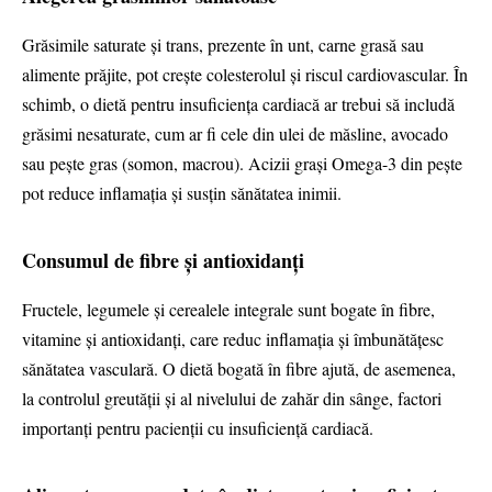
Grăsimile saturate și trans, prezente în unt, carne grasă sau
alimente prăjite, pot crește colesterolul și riscul cardiovascular. În
schimb, o dietă pentru insuficiența cardiacă ar trebui să includă
grăsimi nesaturate, cum ar fi cele din ulei de măsline, avocado
sau pește gras (somon, macrou). Acizii grași Omega-3 din pește
pot reduce inflamația și susțin sănătatea inimii.
Consumul de fibre și antioxidanți
Fructele, legumele și cerealele integrale sunt bogate în fibre,
vitamine și antioxidanți, care reduc inflamația și îmbunătățesc
sănătatea vasculară. O dietă bogată în fibre ajută, de asemenea,
la controlul greutății și al nivelului de zahăr din sânge, factori
importanți pentru pacienții cu insuficiență cardiacă.