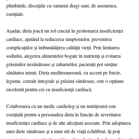
plimbările, discuțiile cu oamenii dragi sunt, de asemenea,
esențiale.
Așadar, dieta joacă un rol crucial în gestionarea insuficienței
cardiace, ajutând la reducerea simptomelor, prevenirea
complicațiilor și îmbunătățirea calității vieții. Prin limitarea
sodiului, alegerea alimentelor bogate în nutrienți și evitarea
grăsimilor nesănătoase și zaharurilor, pacienții pot susține
sănătatea inimii. Dieta mediteraneeană, cu accent pe fructe,
legume, cereale integrale și grăsimi sănătoase, este o opțiune
excelentă pentru cei cu insuficiență cardiacă.
Colaborarea cu un medic cardiolog și un nutriționist este
esențială pentru a personaliza dieta în funcție de severitatea
insuficienței cardiace și de alte afecțiuni asociate. Prin adoptarea
unei diete sănătoase și a unui stil de viață echilibrat, îți poți