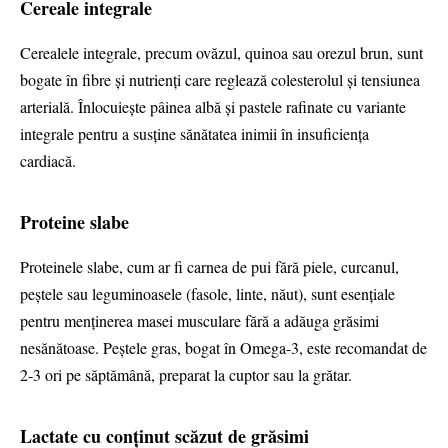
Cereale integrale
Cerealele integrale, precum ovăzul, quinoa sau orezul brun, sunt
bogate în fibre și nutrienți care reglează colesterolul și tensiunea
arterială. Înlocuiește pâinea albă și pastele rafinate cu variante
integrale pentru a susține sănătatea inimii în insuficiența
cardiacă.
Proteine slabe
Proteinele slabe, cum ar fi carnea de pui fără piele, curcanul,
peștele sau leguminoasele (fasole, linte, năut), sunt esențiale
pentru menținerea masei musculare fără a adăuga grăsimi
nesănătoase. Peștele gras, bogat în Omega-3, este recomandat de
2-3 ori pe săptămână, preparat la cuptor sau la grătar.
Lactate cu conținut scăzut de grăsimi