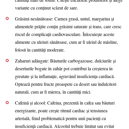
variante cu conținut scăzut de sare.
Grăsimi nesănătoase: Carnea grasă, untul, margarina și
alimentele prăjite conțin grăsimi saturate și trans, care cresc
riscul de complicații cardiovasculare. Înlocuiește aceste
alimente cu uleiuri sănătoase, cum ar fi uleiul de măsline,
folosit în cantități moderate.
Zaharuri adăugate: Băuturile carbogazoase, dulciurile și
deserturile bogate în zahăr pot contribui la creșterea în
greutate și la inflamație, agravând insuficiența cardiacă.
Optează pentru fructe proaspete ca desert sau îndulcitori
naturali, cum ar fi mierea, în cantități mici.
Cafeină și alcool: Cafeina, prezentă în cafea sau băuturi
energizante, poate crește ritmul cardiac și tensiunea
arterială, fiind problematică pentru unii pacienți cu
insuficiență cardiacă. Alcoolul trebuie limitat sau evitat