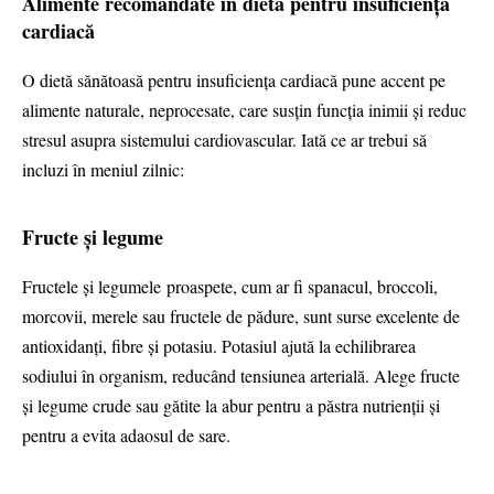
Alimente recomandate în dieta pentru insuficiența
cardiacă
O dietă sănătoasă pentru insuficiența cardiacă pune accent pe
alimente naturale, neprocesate, care susțin funcția inimii și reduc
stresul asupra sistemului cardiovascular. Iată ce ar trebui să
incluzi în meniul zilnic:
Fructe și legume
Fructele și legumele proaspete, cum ar fi spanacul, broccoli,
morcovii, merele sau fructele de pădure, sunt surse excelente de
antioxidanți, fibre și potasiu. Potasiul ajută la echilibrarea
sodiului în organism, reducând tensiunea arterială. Alege fructe
și legume crude sau gătite la abur pentru a păstra nutrienții și
pentru a evita adaosul de sare.