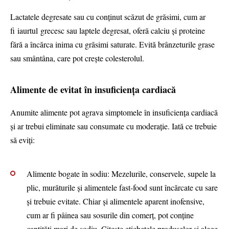
Lactatele degresate sau cu conținut scăzut de grăsimi, cum ar
fi iaurtul grecesc sau laptele degresat, oferă calciu și proteine
fără a încărca inima cu grăsimi saturate. Evită brânzeturile grase
sau smântâna, care pot crește colesterolul.
Alimente de evitat în insuficiența cardiacă
Anumite alimente pot agrava simptomele în insuficiența cardiacă
și ar trebui eliminate sau consumate cu moderație. Iată ce trebuie
să eviți:
Alimente bogate în sodiu: Mezelurile, conservele, supele la
plic, murăturile și alimentele fast-food sunt încărcate cu sare
și trebuie evitate. Chiar și alimentele aparent inofensive,
cum ar fi pâinea sau sosurile din comerț, pot conține
cantități mari de sodiu. Citește etichetele produselor și alege