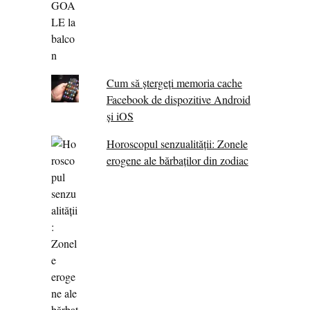
Cum să ștergeți memoria cache
Facebook de dispozitive Android
și iOS
Horoscopul senzualității: Zonele
erogene ale bărbaților din zodiac