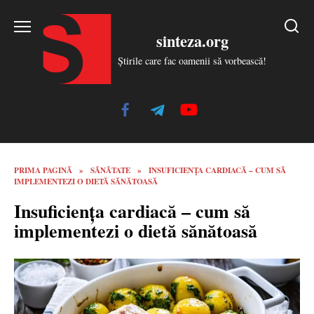
Skip
to
sinteza.org
content
Știrile care fac oamenii să vorbească!
PRIMA PAGINĂ
»
SĂNĂTATE
»
INSUFICIENȚA CARDIACĂ – CUM SĂ
IMPLEMENTEZI O DIETĂ SĂNĂTOASĂ
Insuficiența cardiacă – cum să
implementezi o dietă sănătoasă