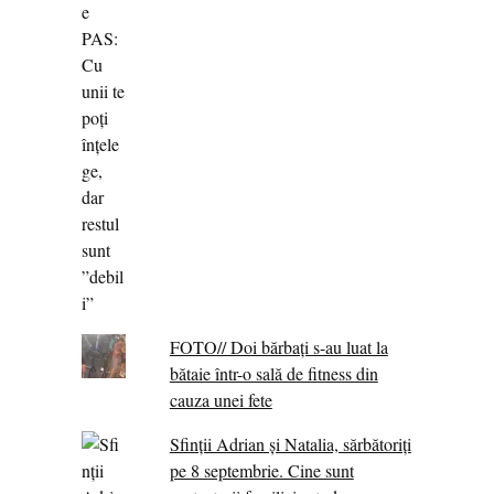
FOTO// Doi bărbați s-au luat la
bătaie într-o sală de fitness din
cauza unei fete
Sfinții Adrian și Natalia, sărbătoriți
pe 8 septembrie. Cine sunt