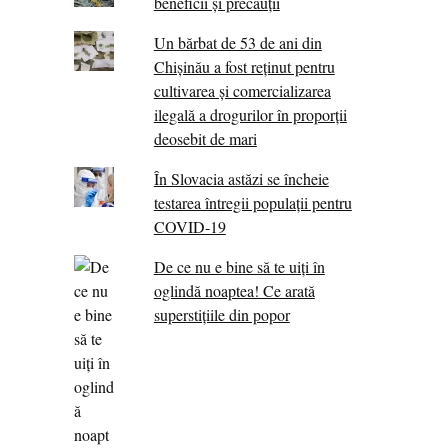
beneficii și precauții
Un bărbat de 53 de ani din
Chișinău a fost reținut pentru
cultivarea și comercializarea
ilegală a drogurilor în proporții
deosebit de mari
În Slovacia astăzi se încheie
testarea întregii populații pentru
COVID-19
De ce nu e bine să te uiți în
oglindă noaptea! Ce arată
superstițiile din popor