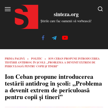
Skip
to
sinteza.org
content
Știrile care fac oamenii să vorbească!
PRIMA PAGINĂ
»
POLITIC
»
ION CEBAN PROPUNE INTRODUCEREA
TESTĂRII ANTIDROG ÎN ȘCOLI: „PROBLEMA A DEVENIT EXTREM DE
PERICULOASĂ PENTRU COPII ȘI TINERI”
Ion Ceban propune introducerea
testării antidrog în școli: „Problema
a devenit extrem de periculoasă
pentru copii și tineri”