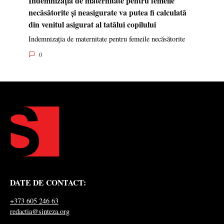
Indemnizația de maternitate pentru femeile
necăsătorite și neasigurate va putea fi calculată
din venitul asigurat al tatălui copilului
Indemnizația de maternitate pentru femeile necăsătorite
0
DATE DE CONTACT:
+373 605 246 63
redactia@sinteza.org