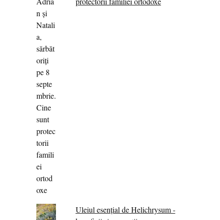
protectorii familiei ortodoxe
Uleiul esențial de Helichrysum -