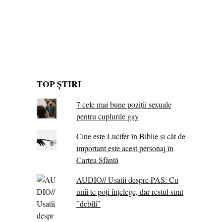
TOP ȘTIRI
7 cele mai bune poziții sexuale
pentru cuplurile gay
Cine este Lucifer în Biblie și cât de
important este acest personaj în
Cartea Sfântă
AUDIO// Usatîi despre PAS: Cu
unii te poți înțelege, dar restul sunt
”debili”