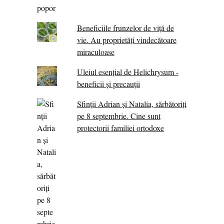
Beneficiile frunzelor de viță de
vie. Au proprietăţi vindecătoare
miraculoase
Uleiul esențial de Helichrysum -
beneficii și precauții
Sfinții Adrian și Natalia, sărbătoriți
pe 8 septembrie. Cine sunt
protectorii familiei ortodoxe