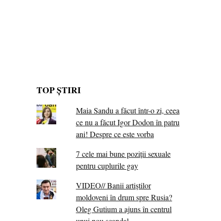
TOP ȘTIRI
Maia Sandu a făcut într-o zi, ceea
ce nu a făcut Igor Dodon în patru
ani! Despre ce este vorba
7 cele mai bune poziții sexuale
pentru cuplurile gay
VIDEO// Banii artiștilor
moldoveni în drum spre Rusia?
Oleg Gutium a ajuns în centrul
unui nou scandal