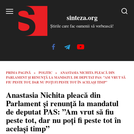
Skip
to
sinteza.org
content
Știrile care fac oamenii să vorbească!
PRIMA PAGINĂ
»
POLITIC
»
ANASTASIA NICHITA PLEACĂ DIN
PARLAMENT ȘI RENUNȚĂ LA MANDATUL DE DEPUTAT PAS: ”AM VRUT SĂ
FIU PESTE TOT, DAR NU POȚI FI PESTE TOT ÎN ACELAȘI TIMP”
Anastasia Nichita pleacă din
Parlament și renunță la mandatul
de deputat PAS: ”Am vrut să fiu
peste tot, dar nu poți fi peste tot în
același timp”