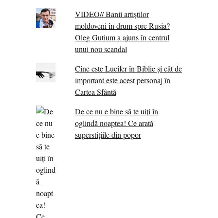
VIDEO// Banii artiștilor
moldoveni în drum spre Rusia?
Oleg Gutium a ajuns în centrul
unui nou scandal
Cine este Lucifer în Biblie și cât de
important este acest personaj în
Cartea Sfântă
De ce nu e bine să te uiți în
oglindă noaptea! Ce arată
superstițiile din popor