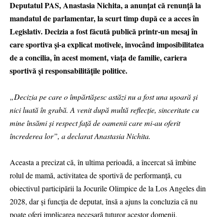
Deputatul PAS, Anastasia Nichita, a anunțat că renunță la
mandatul de parlamentar, la scurt timp după ce a acces în
Legislativ. Decizia a fost făcută publică printr-un mesaj în
care sportiva și-a explicat motivele, invocând imposibilitatea
de a concilia, în acest moment, viața de familie, cariera
sportivă și responsabilitățile politice.
„Decizia pe care o împărtășesc astăzi nu a fost una ușoară și
nici luată în grabă. A venit după multă reflecție, sinceritate cu
mine însămi și respect față de oamenii care mi-au oferit
încrederea lor”, a declarat Anastasia Nichita.
Aceasta a precizat că, în ultima perioadă, a încercat să îmbine
rolul de mamă, activitatea de sportivă de performanță, cu
obiectivul participării la Jocurile Olimpice de la Los Angeles din
2028, dar și funcția de deputat, însă a ajuns la concluzia că nu
poate oferi implicarea necesară tuturor acestor domenii.