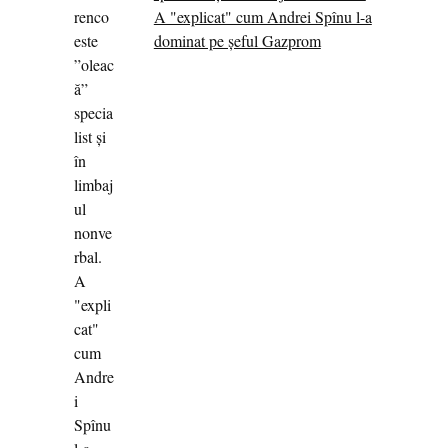
A "explicat" cum Andrei Spînu l-a
dominat pe șeful Gazprom