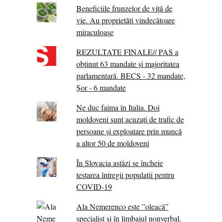
Beneficiile frunzelor de viță de
vie. Au proprietăţi vindecătoare
miraculoase
REZULTATE FINALE// PAS a
obținut 63 mandate și majoritatea
parlamentară. BECS - 32 mandate,
Șor - 6 mandate
Ne duc faima în Italia. Doi
moldoveni sunt acuzați de trafic de
persoane și exploatare prin muncă
a altor 50 de moldoveni
În Slovacia astăzi se încheie
testarea întregii populații pentru
COVID-19
Ala Nemerenco este ”oleacă”
specialist și în limbajul nonverbal.