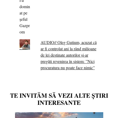
AUDIO// Oleg Gutium, acuzat că
ar fi controlat ani la rând milioane
de lei destinate autorilor și-ar
pregăti revenirea în sistem: ”Nici
procuratura nu poate face nimic”
TE INVITĂM SĂ VEZI ALTE ȘTIRI
INTERESANTE