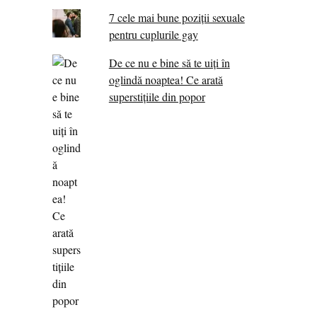
7 cele mai bune poziții sexuale
pentru cuplurile gay
De ce nu e bine să te uiți în
oglindă noaptea! Ce arată
superstițiile din popor