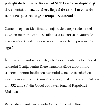
polițiștii de frontieră din cadrul SPF Ocnița au depistat și
documentat un caz de tăiere ilegală de arbori în zona de
frontieră, pe direcția „s. Ocnița – Sokireanî”.
Oamenii legii au identificat un mijloc de transport de model
UAZ, în interiorul căruia se afla masă lemnoasă în volum de
aproximativ 3 m ster, specia salcâm, fără acte de proveniență
legală.
În urma verificărilor efectuate, a fost documentat un locuitor al
raionului Ocnița pentru tăiere neautorizată de arbori, fiind
sacționat pentru încălcarea regimului zonei de frontieră cu
amendă în mărime de 6 unități convenționale, în conformitate cu
art. 332 alin. (1) din Codul contravențional al Republicii
Moldova.
Pentru documentarea completă a cazului și stabilirea