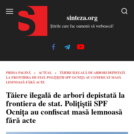
Skip
to
sinteza.org
content
Știrile care fac oamenii să vorbească!
PRIMA PAGINĂ
»
ACTUAL
»
TĂIERE ILEGALĂ DE ARBORI DEPISTATĂ
LA FRONTIERA DE STAT. POLIȚIȘTII SPF OCNIȚA AU CONFISCAT MASĂ
LEMNOASĂ FĂRĂ ACTE
Tăiere ilegală de arbori depistată la
frontiera de stat. Polițiștii SPF
Ocnița au confiscat masă lemnoasă
fără acte