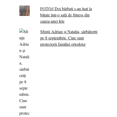
FOTO// Doi bărbați s-au luat la
bătaie într-o sală de fitness din
cauza unei fete
Sfinții Adrian și Natalia, sărbătoriți
pe 8 septembrie. Cine sunt
protectorii familiei ortodoxe