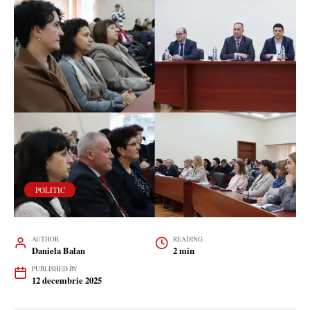
POLITIC
AUTHOR
READING
Daniela Balan
2 min
PUBLISHED BY
12 decembrie 2025