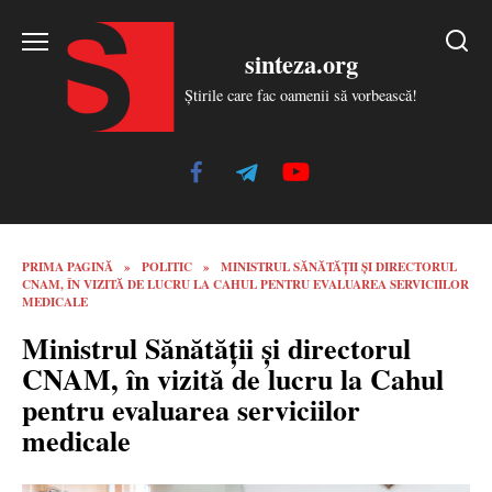
Skip
to
sinteza.org
content
Știrile care fac oamenii să vorbească!
PRIMA PAGINĂ
»
POLITIC
»
MINISTRUL SĂNĂTĂȚII ȘI DIRECTORUL
CNAM, ÎN VIZITĂ DE LUCRU LA CAHUL PENTRU EVALUAREA SERVICIILOR
MEDICALE
Ministrul Sănătății și directorul
CNAM, în vizită de lucru la Cahul
pentru evaluarea serviciilor
medicale