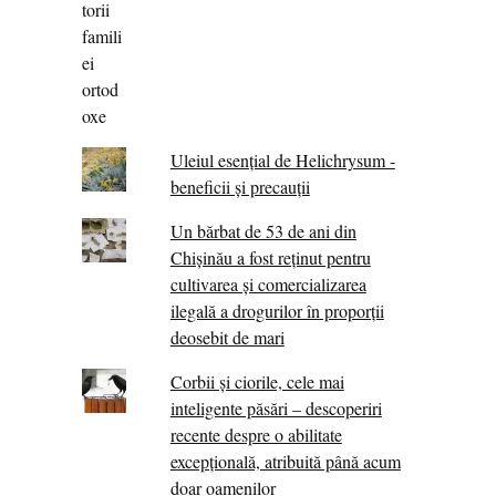
Uleiul esențial de Helichrysum -
beneficii și precauții
Un bărbat de 53 de ani din
Chișinău a fost reținut pentru
cultivarea și comercializarea
ilegală a drogurilor în proporții
deosebit de mari
Corbii şi ciorile, cele mai
inteligente păsări – descoperiri
recente despre o abilitate
excepţională, atribuită până acum
doar oamenilor