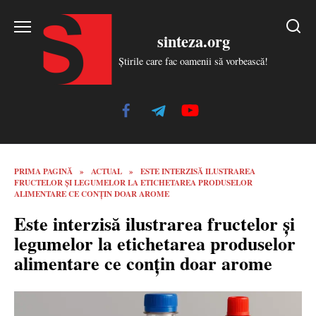
Skip
to
sinteza.org
content
Știrile care fac oamenii să vorbească!
PRIMA PAGINĂ
»
ACTUAL
»
ESTE INTERZISĂ ILUSTRAREA
FRUCTELOR ȘI LEGUMELOR LA ETICHETAREA PRODUSELOR
ALIMENTARE CE CONȚIN DOAR AROME
Este interzisă ilustrarea fructelor și
legumelor la etichetarea produselor
alimentare ce conțin doar arome