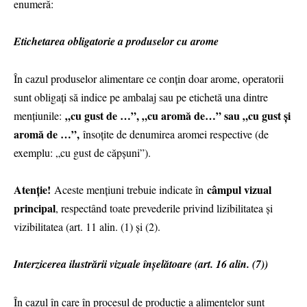
enumeră:
Etichetarea obligatorie a produselor cu arome
În cazul produselor alimentare ce conțin doar arome, operatorii
sunt obligați să indice pe ambalaj sau pe etichetă una dintre
„cu gust de …”, „cu aromă de…” sau „cu gust și
mențiunile:
aromă de …”,
însoțite de denumirea aromei respective (de
exemplu: „cu gust de căpșuni”).
Atenție!
câmpul vizual
Aceste mențiuni trebuie indicate în
principal
, respectând toate prevederile privind lizibilitatea și
vizibilitatea (art. 11 alin. (1) și (2).
Interzicerea ilustrării vizuale înșelătoare (art. 16 alin. (7))
În cazul în care în procesul de producție a alimentelor sunt