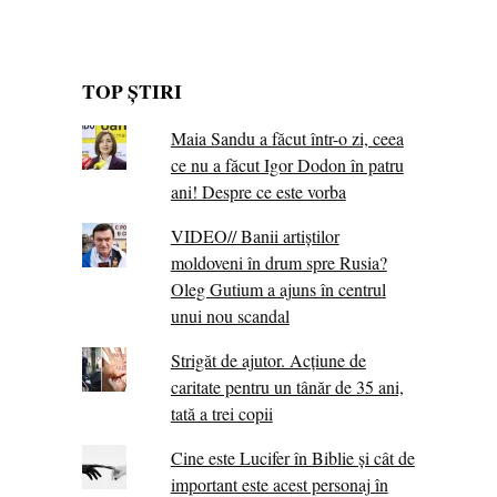
TOP ȘTIRI
Maia Sandu a făcut într-o zi, ceea
ce nu a făcut Igor Dodon în patru
ani! Despre ce este vorba
VIDEO// Banii artiștilor
moldoveni în drum spre Rusia?
Oleg Gutium a ajuns în centrul
unui nou scandal
Strigăt de ajutor. Acțiune de
caritate pentru un tânăr de 35 ani,
tată a trei copii
Cine este Lucifer în Biblie și cât de
important este acest personaj în