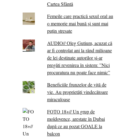
Cartea Sfântă
Femeile care practică sexul oral au
o memorie mai bună și sunt mai
puțin stresate
AUDIO// Oleg Gutium, acuzat că
ar fi controlat ani la rând milioane
de lei destinate autorilor și-ar
pregăti revenirea în sistem: ”Nici
procuratura nu poate face nimic”
Beneficiile frunzelor de viță de
vie. Au proprietăţi vindecătoare
miraculoase
FOTO 18+// Un grup de
moldovence, arestate în Dubai
după ce au pozat GOALE la
balcon