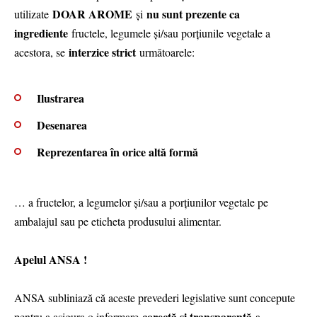
DOAR AROME
nu sunt prezente ca
utilizate
și
ingrediente
fructele, legumele și/sau porțiunile vegetale a
interzice strict
acestora, se
următoarele:
Ilustrarea
Desenarea
Reprezentarea în orice altă formă
… a fructelor, a legumelor și/sau a porțiunilor vegetale pe
ambalajul sau pe eticheta produsului alimentar.
Apelul ANSA !
ANSA subliniază că aceste prevederi legislative sunt concepute
corectă și transparentă
pentru a asigura o informare
a