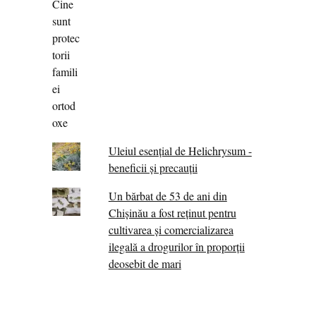
Uleiul esențial de Helichrysum -
beneficii și precauții
Un bărbat de 53 de ani din
Chișinău a fost reținut pentru
cultivarea și comercializarea
ilegală a drogurilor în proporții
deosebit de mari