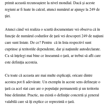
primit această recunoaștere la nivel mondial. Dacă și aceste
regiuni ar fi luate în calcul, atunci numărul ar ajunge la 249 de
țări.
Atunci când vei realiza o scurtă documentare vei observa că în
funcție de numărul codurilor de țară vei descoperi 249 de națiuni
care sunt listate. De ce? Pentru că în lista respectivî sunt
cuprinse și teritoriile dependente, dar și națiunile autodeclarate.
Ca să înțelegi mai bine ce înseamnă o țară, ar trebui să afli care
este definiția acesteia.
Cu toate că aceasta are mai multe explicații, oricare dintre
acestea pot fi adevărate. Un exemplu în aceste sens definește o
țară ca acel stat care are o populație permanentă și un teritoriu
bine delimitat. Practic, nu există o definiție concretă și general
valabilă care să îți explice ce reprezintă o țară.