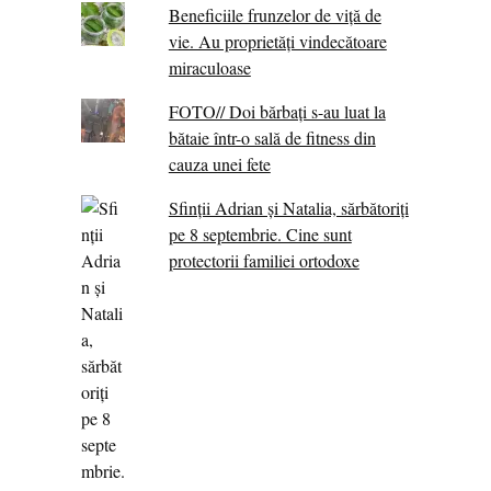
Beneficiile frunzelor de viță de
vie. Au proprietăţi vindecătoare
miraculoase
FOTO// Doi bărbați s-au luat la
bătaie într-o sală de fitness din
cauza unei fete
Sfinții Adrian și Natalia, sărbătoriți
pe 8 septembrie. Cine sunt
protectorii familiei ortodoxe