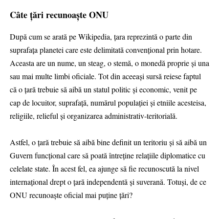
Câte țări recunoaște ONU
După cum se arată pe Wikipedia, țara reprezintă o parte din
suprafața planetei care este delimitată convențional prin hotare.
Aceasta are un nume, un steag, o stemă, o monedă proprie și una
sau mai multe limbi oficiale. Tot din aceeași sursă reiese faptul
că o țară trebuie să aibă un statul politic și economic, venit pe
cap de locuitor, suprafață, numărul populației și etniile acesteisa,
religiile, relieful și organizarea administrativ-teritorială.
Astfel, o țară trebuie să aibă bine definit un teritoriu și să aibă un
Guvern funcțional care să poată întreține relațiile diplomatice cu
celelate state. În acest fel, ea ajunge să fie recunoscută la nivel
internațional drept o țară independentă și suverană. Totuși, de ce
ONU recunoaște oficial mai puține țări?