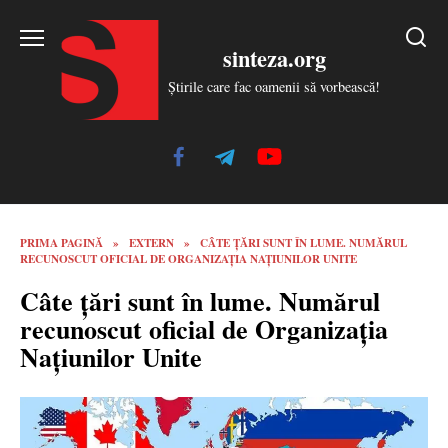
Skip
to
sinteza.org
content
Știrile care fac oamenii să vorbească!
PRIMA PAGINĂ
»
EXTERN
»
CÂTE ȚĂRI SUNT ÎN LUME. NUMĂRUL
RECUNOSCUT OFICIAL DE ORGANIZAȚIA NAȚIUNILOR UNITE
Câte țări sunt în lume. Numărul
recunoscut oficial de Organizația
Națiunilor Unite