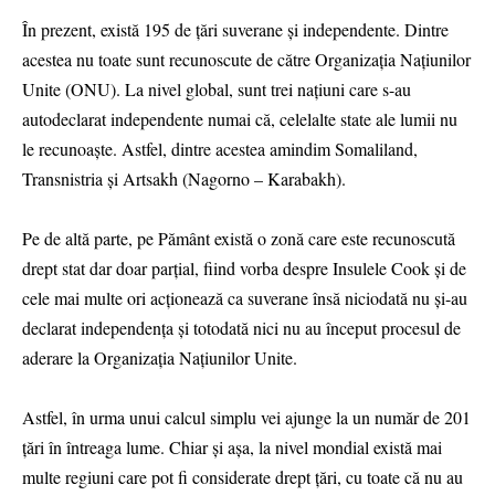
În prezent, există 195 de țări suverane și independente. Dintre
acestea nu toate sunt recunoscute de către Organizația Națiunilor
Unite (ONU). La nivel global, sunt trei națiuni care s-au
autodeclarat independente numai că, celelalte state ale lumii nu
le recunoaște. Astfel, dintre acestea amindim Somaliland,
Transnistria și Artsakh (Nagorno – Karabakh).
Pe de altă parte, pe Pământ există o zonă care este recunoscută
drept stat dar doar parțial, fiind vorba despre Insulele Cook și de
cele mai multe ori acționează ca suverane însă niciodată nu și-au
declarat independența și totodată nici nu au început procesul de
aderare la Organizația Națiunilor Unite.
Astfel, în urma unui calcul simplu vei ajunge la un număr de 201
țări în întreaga lume. Chiar și așa, la nivel mondial există mai
multe regiuni care pot fi considerate drept țări, cu toate că nu au