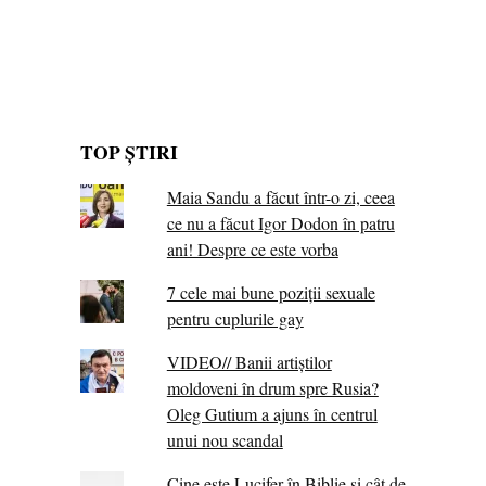
TOP ȘTIRI
Maia Sandu a făcut într-o zi, ceea
ce nu a făcut Igor Dodon în patru
ani! Despre ce este vorba
7 cele mai bune poziții sexuale
pentru cuplurile gay
VIDEO// Banii artiștilor
moldoveni în drum spre Rusia?
Oleg Gutium a ajuns în centrul
unui nou scandal
Cine este Lucifer în Biblie și cât de