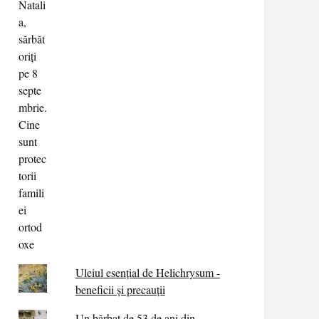
Uleiul esențial de Helichrysum -
beneficii și precauții
Un bărbat de 53 de ani din