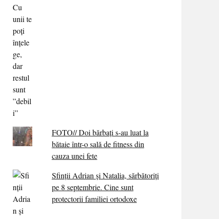
FOTO// Doi bărbați s-au luat la
bătaie într-o sală de fitness din
cauza unei fete
Sfinții Adrian și Natalia, sărbătoriți
pe 8 septembrie. Cine sunt
protectorii familiei ortodoxe