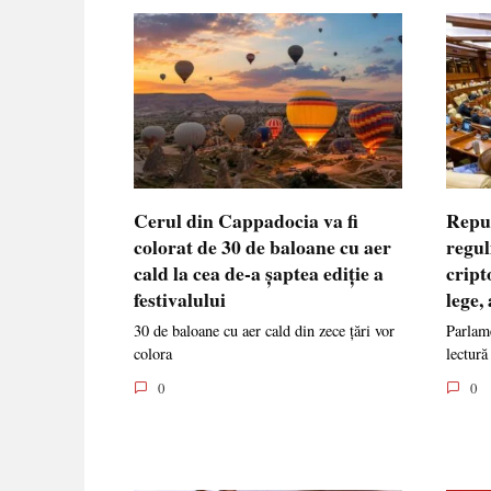
Cerul din Cappadocia va fi
Repu
colorat de 30 de baloane cu aer
regul
cald la cea de-a șaptea ediție a
cript
festivalului
lege,
30 de baloane cu aer cald din zece țări vor
Parlame
colora
lectură
0
0