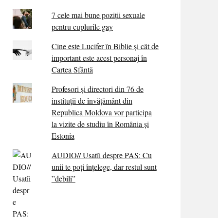
7 cele mai bune poziții sexuale
pentru cuplurile gay
Cine este Lucifer în Biblie și cât de
important este acest personaj în
Cartea Sfântă
Profesori și directori din 76 de
instituții de învățământ din
Republica Moldova vor participa
la vizite de studiu în România și
Estonia
AUDIO// Usatîi despre PAS: Cu
unii te poți înțelege, dar restul sunt
”debili”