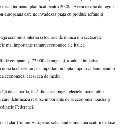
me decât termenul planificat pentru 2028. „Avem nevoie de reguli
on-europeană care ne invadează piaţa cu produse ieftine şi
oteja economia internă și locurile de muncă din sectoarele
 cele mai importante ramuri economice ale Italiei.
0 de companii și 72.000 de angajați, a salutat inițiativa
ă noua taxă este un pas important în lupta împotriva fenomenului
atea economică, cât și cea de mediu.
ții de a aborda, încă din acest buget, efectele modei ultra-
, care deturnează resurse importante de la economia noastră și
ședintele Federației.
mnal clar Uniunii Europene, solicitând eliminarea scutirii de taxe