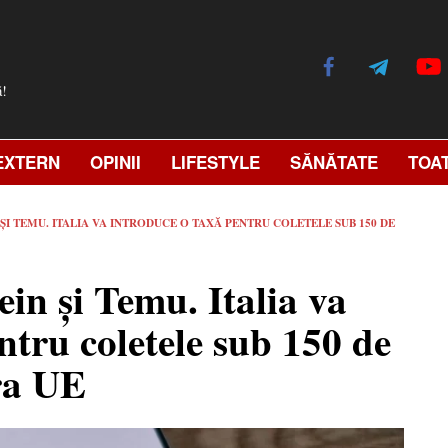
ă!
EXTERN
OPINII
LIFESTYLE
SĂNĂTATE
TOA
ȘI TEMU. ITALIA VA INTRODUCE O TAXĂ PENTRU COLETELE SUB 150 DE
in și Temu. Italia va
ntru coletele sub 150 de
ara UE