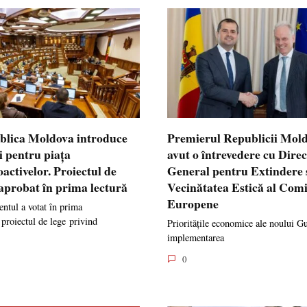
blica Moldova introduce
Premierul Republicii Mol
i pentru piața
avut o întrevedere cu Dire
oactivelor. Proiectul de
General pentru Extindere 
 aprobat în prima lectură
Vecinătatea Estică al Comi
Europene
ntul a votat în prima
 proiectul de lege privind
Prioritățile economice ale noului G
implementarea
0