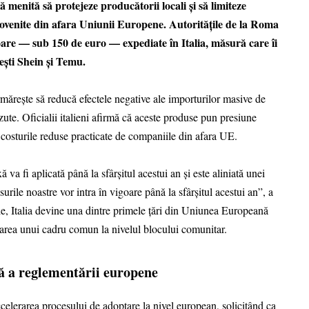
 menită să protejeze producătorii locali și să limiteze
rovenite din afara Uniunii Europene. Autoritățile de la Roma
oare — sub 150 de euro — expediate în Italia, măsură care îi
zești Shein și Temu.
urmărește să reducă efectele negative ale importurilor masive de
ăzute. Oficialii italieni afirmă că aceste produse pun presiune
 costurile reduse practicate de companiile din afara UE.
 va fi aplicată până la sfârșitul acestui an și este aliniată unei
rile noastre vor intra în vigoare până la sfârșitul acestui an”, a
zie, Italia devine una dintre primele țări din Uniunea Europeană
tarea unui cadru comun la nivelul blocului comunitar.
ă a reglementării europene
celerarea procesului de adoptare la nivel european, solicitând ca