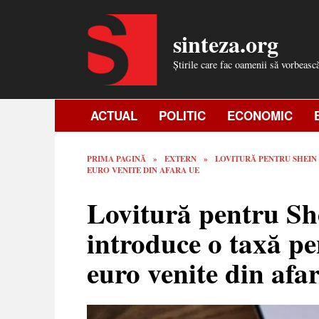
Skip
to
sinteza.org
content
Știrile care fac oamenii să vorbeasc
ACTUAL
POLITIC
ECONOMIC
PRIMA PAGINĂ
»
EXTERN
»
LOVITURĂ PENTRU SHEIN 
EURO VENITE DIN AFARA UE
Lovitură pentru She
introduce o taxă pe
euro venite din af