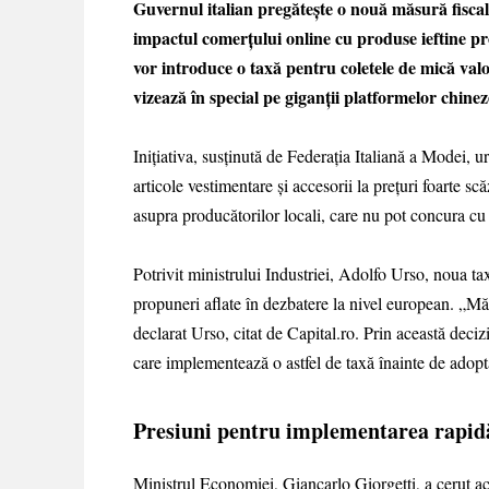
Guvernul italian pregătește o nouă măsură fiscală
impactul comerțului online cu produse ieftine p
vor introduce o taxă pentru coletele de mică val
vizează în special pe giganții platformelor chine
Inițiativa, susținută de Federația Italiană a Modei, 
articole vestimentare și accesorii la prețuri foarte sc
asupra producătorilor locali, care nu pot concura cu
Potrivit ministrului Industriei, Adolfo Urso, noua taxă
propuneri aflate în dezbatere la nivel european. „Măsu
declarat Urso, citat de Capital.ro. Prin această deci
care implementează o astfel de taxă înainte de adop
Presiuni pentru implementarea rapid
Ministrul Economiei, Giancarlo Giorgetti, a cerut ac