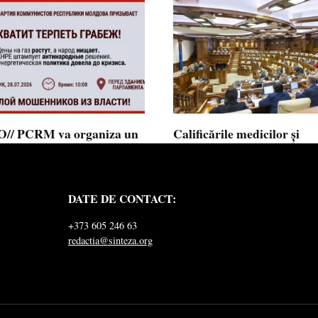
// PCRM va organiza un
Calificările medicilor și
st pe 28 iulie în fața
farmaciștilor obținute în 
mentului și invită cetățenii
putea fi recunoscute în
 alăture: ”Ajunge să
Republica Moldova
DATE DE CONTACT:
ăm jaful”
Calificările profesionale obținute d
și farmaciști
ul Comuniștilor din Republica
+373 605 246 63
a a lansat
redactia@sinteza.org
0