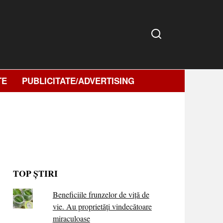
TE
PUBLICITATE/ADVERTISING
TOP ȘTIRI
Beneficiile frunzelor de viță de
vie. Au proprietăţi vindecătoare
miraculoase