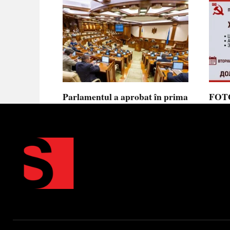
Parlamentul a aprobat în prima
FOTO
lectură noua lege privind
prote
ajutorul de stat, aliniată la
Parla
normele UE
să se
toler
Parlamentul a votat în prima
lectură proiectul de lege cu
Partid
Moldov
0
0