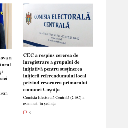
CEC a respins cererea de
dova a
înregistrare a grupului de
ctorul
inițiativă pentru susținerea
și
inițierii referendumului local
siei
privind revocarea primarului
comunei Coșnița
uvern,
Comisia Electorală Centrală (CEC) a
examinat, în ședința
0