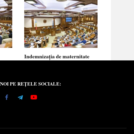
Indemnizația de maternitate
UE vor
pentru femeile necăsătorite și
neasigurate va putea fi calculată
din venitul asigurat al tatălui
NOI PE REȚELE SOCIALE:
copilului
e medici
Indemnizația de maternitate pentru femeile
necăsătorite
0