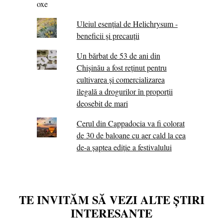
Uleiul esențial de Helichrysum -
beneficii și precauții
Un bărbat de 53 de ani din
Chișinău a fost reținut pentru
cultivarea și comercializarea
ilegală a drogurilor în proporții
deosebit de mari
Cerul din Cappadocia va fi colorat
de 30 de baloane cu aer cald la cea
de-a șaptea ediție a festivalului
TE INVITĂM SĂ VEZI ALTE ȘTIRI
INTERESANTE