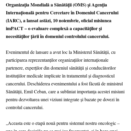
Organizația Mondială a Sănătății (OMS) și Agenția
Internațională pentru Cercetare în Domeniul Cancerului
(IARC), a lansat astăzi, 10 noiembrie, oficial misiunea
imPACT – o evaluare complexă a capacităților și
necesităților țării în domeniul controlului cancerului.
Evenimentul de lansare a avut loc la Ministerul Sănătății, cu
participarea reprezentanților organizațiilor internaționale
partenere, experților din domeniul sănătății și conducătorilor
instituțiilor medicale implicate în tratamentul și diagnosticul
cancerului. Deschiderea evenimentului a fost făcută de ministrul
Sănătății, Emil Ceban, care a subliniat importanța acestei misiuni
pentru dezvoltarea unei viziuni integrate și bazate pe dovezi în
controlul cancerului.
„Aceasta este o etapă nouă pentru sistemul nostru oncologic –
una în care deciziile nu se mai iau fragmentat, ci în baza unei