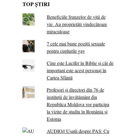
TOP ȘTIRI
Beneficiile frunzelor de viță de
vie. Au proprietăţi vindecătoare
miraculoase
7 cele mai bune poziții sexuale
pentru cuplurile gay
Cine este Lucifer în Biblie și cât de
important este acest personaj în
Cartea Sfântă
Profesori și directori din 76 de
instituții de învățământ din
Republica Moldova vor participa
la vizite de studiu în România și
Estonia
AUDIO// Usatîi despre PAS: Cu