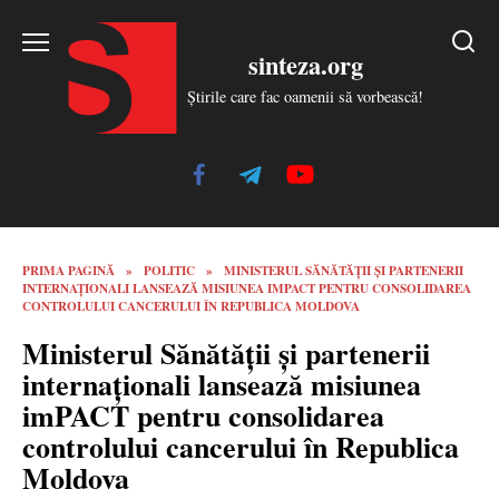
Skip
to
sinteza.org
content
Știrile care fac oamenii să vorbească!
PRIMA PAGINĂ
»
POLITIC
»
MINISTERUL SĂNĂTĂȚII ȘI PARTENERII
INTERNAȚIONALI LANSEAZĂ MISIUNEA IMPACT PENTRU CONSOLIDAREA
CONTROLULUI CANCERULUI ÎN REPUBLICA MOLDOVA
Ministerul Sănătății și partenerii
internaționali lansează misiunea
imPACT pentru consolidarea
controlului cancerului în Republica
Moldova