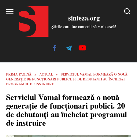
Skip
to
sinteza.org
content
Știrile care fac oamenii să vorbească!
PRIMA PAGINĂ
»
ACTUAL
»
SERVICIUL VAMAL FORMEAZĂ O NOUĂ
GENERAȚIE DE FUNCȚIONARI PUBLICI. 20 DE DEBUTANȚI AU ÎNCHEIAT
PROGRAMUL DE INSTRUIRE
Serviciul Vamal formează o nouă
generație de funcționari publici. 20
de debutanți au încheiat programul
de instruire