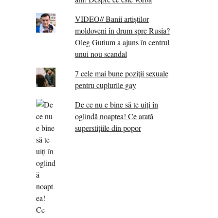
VIDEO// Banii artiștilor
moldoveni în drum spre Rusia?
Oleg Gutium a ajuns în centrul
unui nou scandal
7 cele mai bune poziții sexuale
pentru cuplurile gay
De ce nu e bine să te uiți în
oglindă noaptea! Ce arată
superstițiile din popor