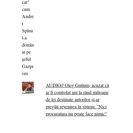
AUDIO// Oleg Gutium, acuzat că
ar fi controlat ani la rând milioane
de lei destinate autorilor și-ar
pregăti revenirea în sistem: ”Nici
procuratura nu poate face nimic”