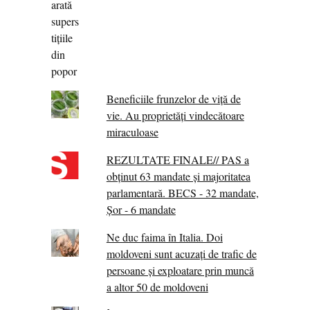
Beneficiile frunzelor de viță de
vie. Au proprietăţi vindecătoare
miraculoase
REZULTATE FINALE// PAS a
obținut 63 mandate și majoritatea
parlamentară. BECS - 32 mandate,
Șor - 6 mandate
Ne duc faima în Italia. Doi
moldoveni sunt acuzați de trafic de
persoane și exploatare prin muncă
a altor 50 de moldoveni