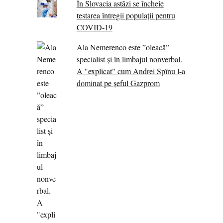
În Slovacia astăzi se încheie
testarea întregii populații pentru
COVID-19
Ala Nemerenco este ”oleacă”
specialist și în limbajul nonverbal.
A "explicat" cum Andrei Spînu l-a
dominat pe șeful Gazprom