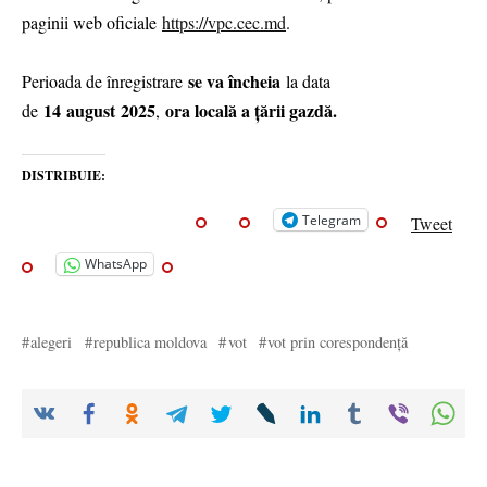
paginii web oficiale
https://vpc.cec.md
.
se va încheia
Perioada de înregistrare
la data
14 august 2025
ora locală a țării gazdă.
de
,
DISTRIBUIE:
Telegram
Tweet
WhatsApp
alegeri
republica moldova
vot
vot prin corespondență