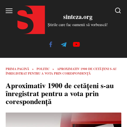
Skip
to
sinteza.org
content
Știrile care fac oamenii să vorbească!
PRIMA PAGINĂ
»
POLITIC
»
APROXIMATIV 1900 DE CETĂȚENI S-AU
ÎNREGISTRAT PENTRU A VOTA PRIN CORESPONDENȚĂ
Aproximativ 1900 de cetățeni s-au
înregistrat pentru a vota prin
corespondență