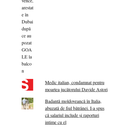
Medic italian, condamnat pentru
moartea jucătorului Davide Astori
Badantă moldoveancă în Italia,
abuzată de fiul bătrânei. I-a spus
că salariul include și raporturi
intime cu el