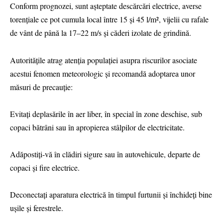
Conform prognozei, sunt așteptate descărcări electrice, averse
torențiale ce pot cumula local între 15 și 45 l/m², vijelii cu rafale
de vânt de până la 17–22 m/s și căderi izolate de grindină.
Autoritățile atrag atenția populației asupra riscurilor asociate
acestui fenomen meteorologic și recomandă adoptarea unor
măsuri de precauție:
Evitați deplasările în aer liber, în special în zone deschise, sub
copaci bătrâni sau în apropierea stâlpilor de electricitate.
Adăpostiți-vă în clădiri sigure sau în autovehicule, departe de
copaci și fire electrice.
Deconectați aparatura electrică în timpul furtunii și închideți bine
ușile și ferestrele.