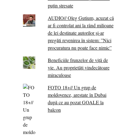
puțin stresate
AUDIO// Oleg Gutium, acuzat că
ar fi controlat ani la rând milioane
de lei destinate autorilor și-ar
pregăti revenirea în sistem: ”Nici
procuratura nu poate face nimic”
Beneficiile frunzelor de viță de
vie. Au proprietăţi vindecătoare
miraculoase
FOTO 18+// Un grup de
moldovence, arestate în Dubai
după ce au pozat GOALE la
balcon