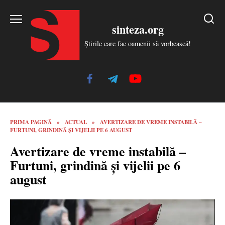
Skip
to
sinteza.org
content
Știrile care fac oamenii să vorbească!
PRIMA PAGINĂ
»
ACTUAL
»
AVERTIZARE DE VREME INSTABILĂ –
FURTUNI, GRINDINĂ ȘI VIJELII PE 6 AUGUST
Avertizare de vreme instabilă –
Furtuni, grindină și vijelii pe 6
august