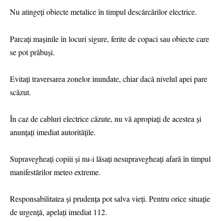
Nu atingeți obiecte metalice în timpul descărcărilor electrice.
Parcați mașinile în locuri sigure, ferite de copaci sau obiecte care
se pot prăbuși.
Evitați traversarea zonelor inundate, chiar dacă nivelul apei pare
scăzut.
În caz de cabluri electrice căzute, nu vă apropiați de acestea și
anunțați imediat autoritățile.
Supravegheați copiii și nu-i lăsați nesupravegheați afară în timpul
manifestărilor meteo extreme.
Responsabilitatea și prudența pot salva vieți. Pentru orice situație
de urgență, apelați imediat 112.