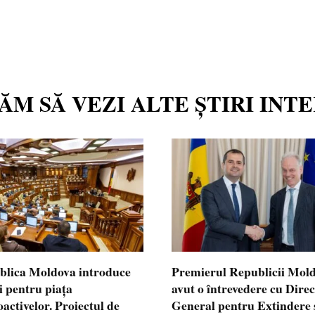
TĂM SĂ VEZI ALTE ȘTIRI INT
blica Moldova introduce
Premierul Republicii Mol
i pentru piața
avut o întrevedere cu Dire
oactivelor. Proiectul de
General pentru Extindere 