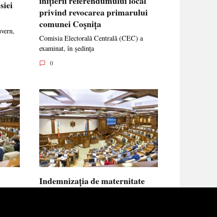
inițierii referendumului local
siei
privind revocarea primarului
comunei Coșnița
uvern,
Comisia Electorală Centrală (CEC) a
examinat, în ședința
0
Indemnizația de maternitate
UE vor
pentru femeile necăsătorite și
neasigurate va putea fi calculată
din venitul asigurat al tatălui