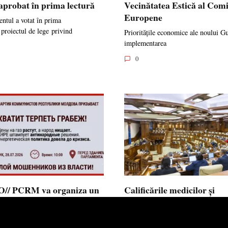
 aprobat în prima lectură
Vecinătatea Estică al Comi
Europene
ntul a votat în prima
 proiectul de lege privind
Prioritățile economice ale noului G
implementarea
0
// PCRM va organiza un
Calificările medicilor și
st pe 28 iulie în fața
farmaciștilor obținute în 
mentului și invită cetățenii
putea fi recunoscute în
 alăture: ”Ajunge să
Republica Moldova