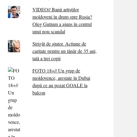
VIDEO// Banii artiștilor
moldoveni în drum spre Rusia?
Oleg Gutium a ajuns în centrul
unui nou scandal
Strigăt de ajutor. Acțiune de
caritate pentru un tânăr de 35 ani,
tată a trei copii
FOTO 18+// Un grup de
moldovence, arestate în Dubai
după ce au pozat GOALE la
balcon