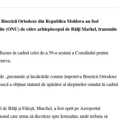
or Bisericii Ortodoxe din Republica Moldova au fost
te (ONU) de către arhiepiscopul de Bălți Markel, transmite
 discurs în cadrul celei de-a 59-a sesiuni a Consiliului pentru
eneva.
 de „presiunile și încălcările comise împotriva Bisericii Ortodoxe
ască a obținut statutul de apărător al drepturilor omului în cadrul
 de Bălți și Fălești, Marchel, a fost oprit pe Aeroportul
avionul care urma să decoleze spre Ierusalim, unde trebuia să