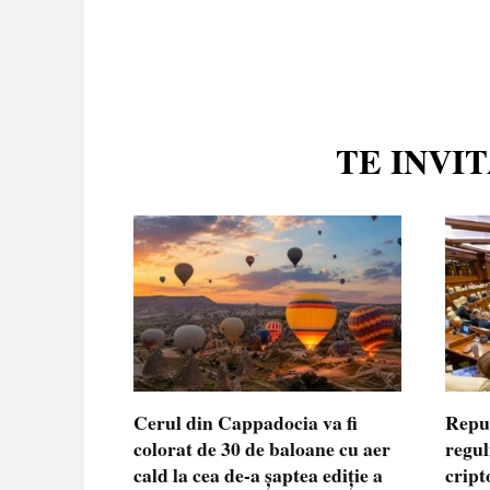
TE INVI
Cerul din Cappadocia va fi
Repu
colorat de 30 de baloane cu aer
regul
cald la cea de-a șaptea ediție a
cript