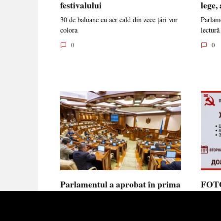
festivalului
lege,
30 de baloane cu aer cald din zece țări vor
Parlame
colora
lectură
0
0
Parlamentul a aprobat în prima
FOTO
lectură noua lege privind
prote
ajutorul de stat, aliniată la
Parla
normele UE
să se