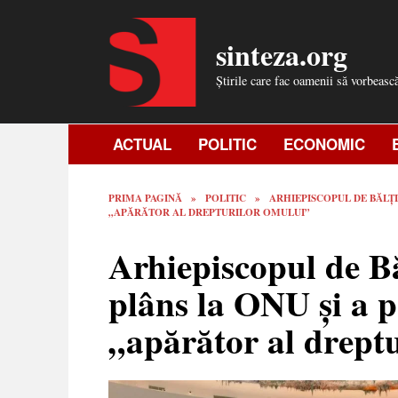
Skip
to
sinteza.org
content
Știrile care fac oamenii să vorbeasc
ACTUAL
POLITIC
ECONOMIC
PRIMA PAGINĂ
»
POLITIC
»
ARHIEPISCOPUL DE BĂLȚI 
„APĂRĂTOR AL DREPTURILOR OMULUI”
Arhiepiscopul de Bă
plâns la ONU și a p
„apărător al drept