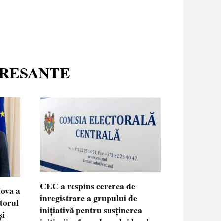
ERESANTE
CEC a respins cererea de
dova a
înregistrare a grupului de
ctorul
inițiativă pentru susținerea
și