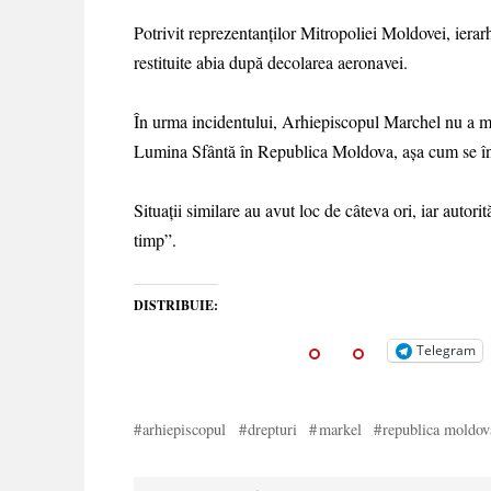
Potrivit reprezentanților Mitropoliei Moldovei, ierar
restituite abia după decolarea aeronavei.
În urma incidentului, Arhiepiscopul Marchel nu a mai
Lumina Sfântă în Republica Moldova, așa cum se întâ
Situații similare au avut loc de câteva ori, iar autori
timp”.
DISTRIBUIE:
Telegram
arhiepiscopul
drepturi
markel
republica moldov