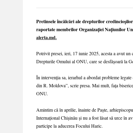
Pretinsele încălcări ale drepturilor credincioșil
raportate membrilor Organizației Națiunilor Uni
alerta.md.
Potrivit presei, ieri, 17 iunie 2025, acesta a avut un
Drepturile Omului al ONU, care se desfășoară la G
În intervenția sa, ierarhul a abordat probleme legate
din R. Moldova”, scrie presa. Mai mult, fața biserice
ONU.
Amintim că în aprilie, înainte de Paște, arhiepiscopul
Internațional Chișinău și nu a fost lăsat să urce în 
participe la aducerea Focului Haric.