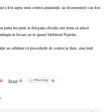
hul a fost supus unui control amănunțit, iar documentele i-au fost
 putut lua parte la delegația oficială care urma să aducă
mpla în fiecare an în ajunul Sărbătorii Paștelui.
tățile au subliniat că procedurile de control ar dura „mai mult
WhatsApp
Tweet
a