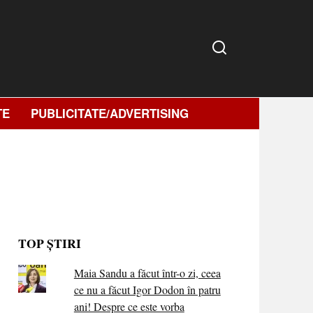
TE
PUBLICITATE/ADVERTISING
TOP ȘTIRI
Maia Sandu a făcut într-o zi, ceea
ce nu a făcut Igor Dodon în patru
ani! Despre ce este vorba