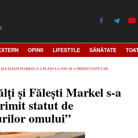
ă!
EXTERN
OPINII
LIFESTYLE
SĂNĂTATE
TOA
ȘI FĂLEȘTI MARKEL S-A PLÂNS LA ONU ȘI A PRIMIT STATUT DE
lți și Fălești Markel s-a
rimit statut de
urilor omului”