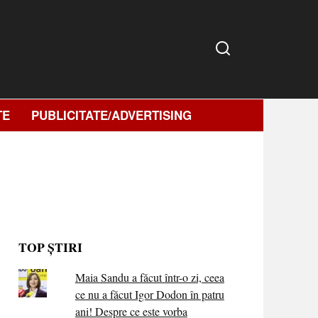
TE
PUBLICITATE/ADVERTISING
TOP ȘTIRI
Maia Sandu a făcut într-o zi, ceea
ce nu a făcut Igor Dodon în patru
ani! Despre ce este vorba