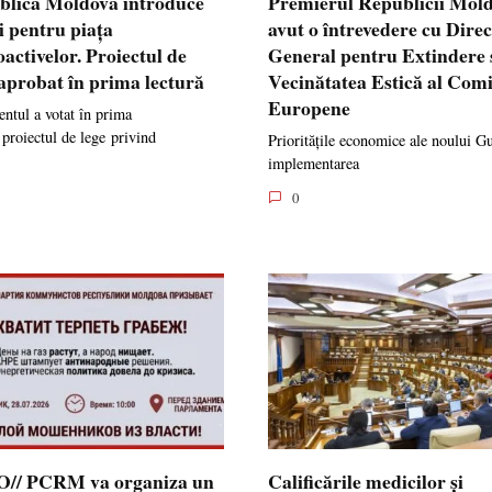
blica Moldova introduce
Premierul Republicii Mol
i pentru piața
avut o întrevedere cu Dire
oactivelor. Proiectul de
General pentru Extindere 
 aprobat în prima lectură
Vecinătatea Estică al Comi
Europene
ntul a votat în prima
 proiectul de lege privind
Prioritățile economice ale noului G
implementarea
0
// PCRM va organiza un
Calificările medicilor și