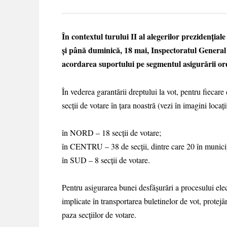
În contextul turului II al alegerilor prezidenția
și până duminică, 18 mai, Inspectoratul General al
acordarea suportului pe segmentul asigurării ordin
În vederea garantării dreptului la vot, pentru fieca
secții de votare în țara noastră (vezi în imagini locații
în NORD – 18 secții de votare;
în CENTRU – 38 de secții, dintre care 20 în munici
în SUD – 8 secții de votare.
Pentru asigurarea bunei desfășurări a procesului elect
implicate în transportarea buletinelor de vot, protejâ
paza secțiilor de votare.