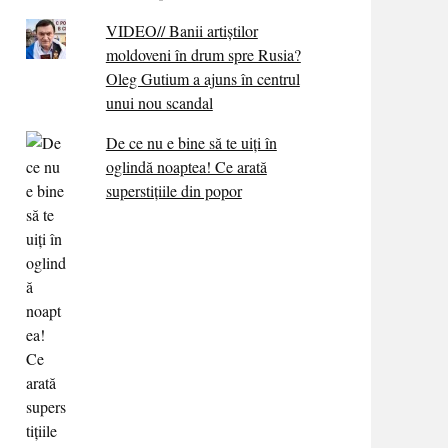
VIDEO// Banii artiștilor
moldoveni în drum spre Rusia?
Oleg Gutium a ajuns în centrul
unui nou scandal
De ce nu e bine să te uiți în
oglindă noaptea! Ce arată
superstițiile din popor