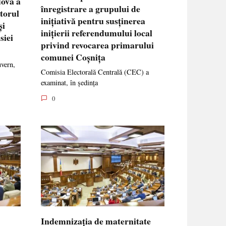
dova a
înregistrare a grupului de
ctorul
inițiativă pentru susținerea
și
inițierii referendumului local
siei
privind revocarea primarului
comunei Coșnița
uvern,
Comisia Electorală Centrală (CEC) a
examinat, în ședința
0
Indemnizația de maternitate