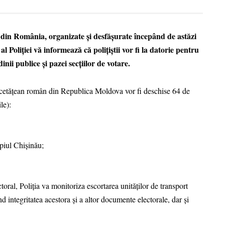
le din România, organizate și desfășurate începând de astăzi
 Poliției vă informează că polițiștii vor fi la datorie pentru
ii publice și pazei secțiilor de votare.
re cetățean român din Republica Moldova vor fi deschise 64 de
le):
piul Chișinău;
oral, Poliția va monitoriza escortarea unităților de transport
nd integritatea acestora și a altor documente electorale, dar și