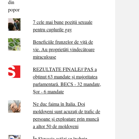
7 cele mai bune poziții sexuale
pentru cuplurile gay
Beneficiile frunzelor de viță de
vie. Au proprietăţi vindecătoare
miraculoase
REZULTATE FINALE// PAS a
obținut 63 mandate și majoritatea
parlamentară. BECS - 32 mandate,
Șor - 6 mandate
Ne duc faima în Italia. Doi
moldoveni sunt acuzați de trafic de
persoane și exploatare prin muncă
a altor 50 de moldoveni
În Slovacia astăzi se încheie