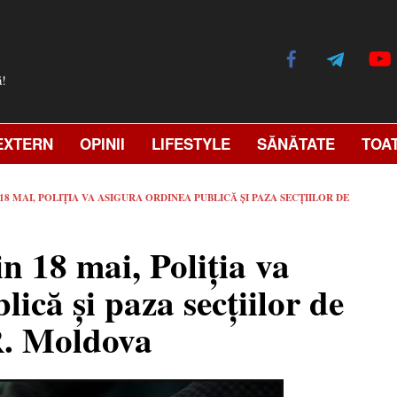
ă!
EXTERN
OPINII
LIFESTYLE
SĂNĂTATE
TOA
18 MAI, POLIȚIA VA ASIGURA ORDINEA PUBLICĂ ȘI PAZA SECȚIILOR DE
in 18 mai, Poliția va
ică și paza secțiilor de
 R. Moldova