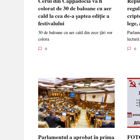
Cerul din Cappadocia va fi
Repu
colorat de 30 de baloane cu aer
regul
cald la cea de-a șaptea ediție a
cript
festivalului
lege,
30 de baloane cu aer cald din zece țări vor
Parlame
colora
lectură
0
0
Parlamentul a aprobat în prima
FOTO