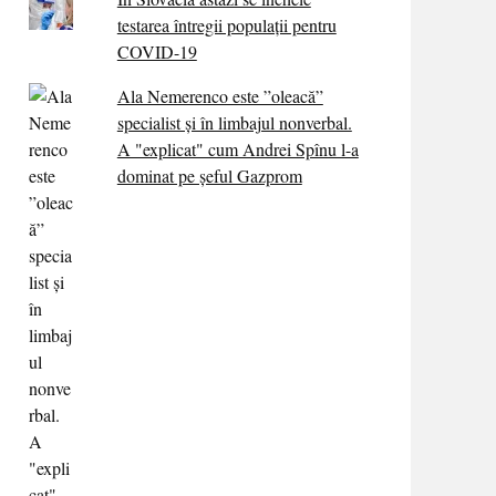
testarea întregii populații pentru
COVID-19
Ala Nemerenco este ”oleacă”
specialist și în limbajul nonverbal.
A "explicat" cum Andrei Spînu l-a
dominat pe șeful Gazprom