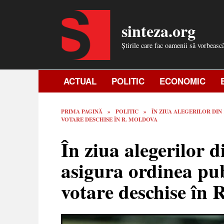
Skip
to
sinteza.org
content
Știrile care fac oamenii să vorbeasc
ACTUAL
POLITIC
ECONOMIC
PRIMA PAGINĂ
»
POLITIC
»
ÎN ZIUA ALEGERILOR DIN 
VOTARE DESCHISE ÎN R. MOLDOVA
În ziua alegerilor d
asigura ordinea publ
votare deschise în