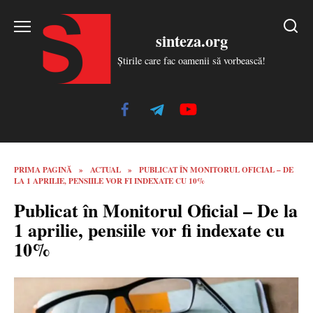
Skip
to
sinteza.org
content
Știrile care fac oamenii să vorbească!
PRIMA PAGINĂ
»
ACTUAL
»
PUBLICAT ÎN MONITORUL OFICIAL – DE
LA 1 APRILIE, PENSIILE VOR FI INDEXATE CU 10%
Publicat în Monitorul Oficial – De la
1 aprilie, pensiile vor fi indexate cu
10%