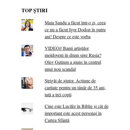
TOP ȘTIRI
Maia Sandu a făcut într-o zi, ceea
ce nu a făcut Igor Dodon în patru
ani! Despre ce este vorba
VIDEO// Banii artiștilor
moldoveni în drum spre Rusia?
Oleg Gutium a ajuns în centrul
unui nou scandal
Strigăt de ajutor. Acțiune de
caritate pentru un tânăr de 35 ani,
tată a trei copii
Cine este Lucifer în Biblie și cât de
important este acest personaj în
Cartea Sfântă