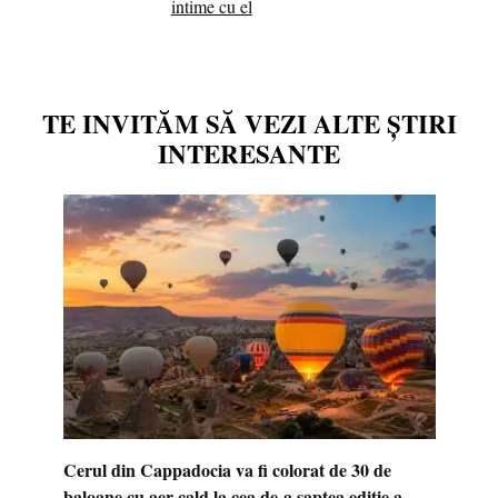
intime cu el
TE INVITĂM SĂ VEZI ALTE ȘTIRI
INTERESANTE
Cerul din Cappadocia va fi colorat de 30 de
baloane cu aer cald la cea de-a șaptea ediție a