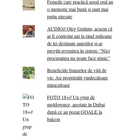
Femeile care practică sexul oral au
o memorie mai bună și sunt mai
puțin stresate
AUDIO// Oleg Gutium, acuzat că
ar fi controlat ani la rând milioane
de lei destinate autorilor și-ar
pregăti revenirea în sistem: ”Nici
procuratura nu poate face nimic”
Beneficiile frunzelor de viță de
vie. Au proprietăţi vindecătoare
miraculoase
FOTO 18+// Un grup de
moldovence, arestate în Dubai
după ce au pozat GOALE la
balcon