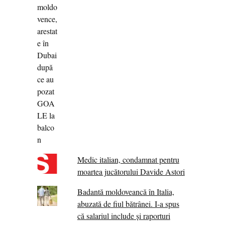
Medic italian, condamnat pentru
moartea jucătorului Davide Astori
Badantă moldoveancă în Italia,
abuzată de fiul bătrânei. I-a spus
că salariul include și raporturi