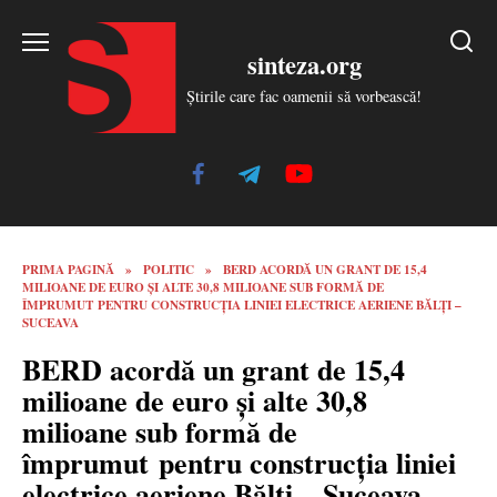
Skip
to
sinteza.org
content
Știrile care fac oamenii să vorbească!
PRIMA PAGINĂ
»
POLITIC
»
BERD ACORDĂ UN GRANT DE 15,4
MILIOANE DE EURO ȘI ALTE 30,8 MILIOANE SUB FORMĂ DE
ÎMPRUMUT PENTRU CONSTRUCȚIA LINIEI ELECTRICE AERIENE BĂLȚI –
SUCEAVA
BERD acordă un grant de 15,4
milioane de euro și alte 30,8
milioane sub formă de
împrumut pentru construcția liniei
electrice aeriene Bălți – Suceava