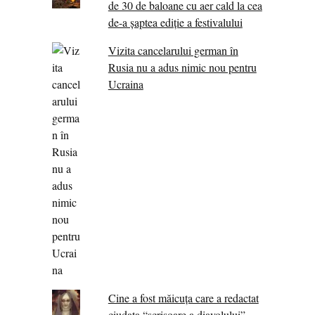
de 30 de baloane cu aer cald la cea
de-a șaptea ediție a festivalului
Vizita cancelarului german în
Rusia nu a adus nimic nou pentru
Ucraina
Cine a fost măicuţa care a redactat
ciudata “scrisoare a diavolului”.