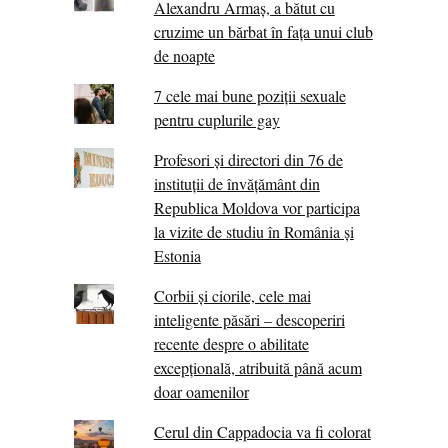
Alexandru Armaș, a bătut cu
cruzime un bărbat în fața unui club
de noapte
7 cele mai bune poziții sexuale
pentru cuplurile gay
Profesori și directori din 76 de
instituții de învățământ din
Republica Moldova vor participa
la vizite de studiu în România și
Estonia
Corbii şi ciorile, cele mai
inteligente păsări – descoperiri
recente despre o abilitate
excepţională, atribuită până acum
doar oamenilor
Cerul din Cappadocia va fi colorat