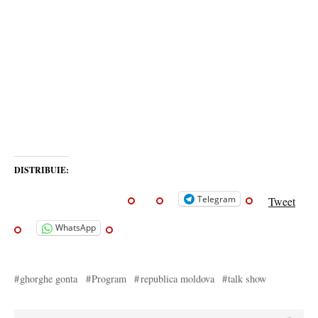
DISTRIBUIE:
Telegram
Tweet
WhatsApp
ghorghe gonta
Program
republica moldova
talk show