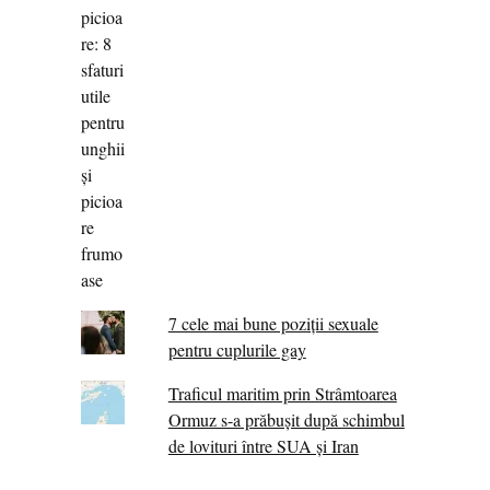
7 cele mai bune poziții sexuale
pentru cuplurile gay
Traficul maritim prin Strâmtoarea
Ormuz s-a prăbușit după schimbul
de lovituri între SUA şi Iran