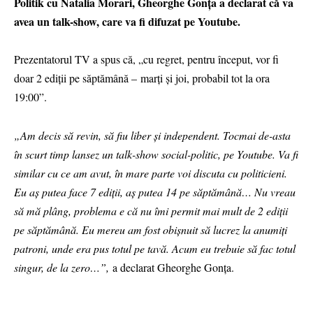
Politik cu Natalia Morari, Gheorghe Gonța a declarat că va
avea un talk-show, care va fi difuzat pe Youtube.
Prezentatorul TV a spus că, „cu regret, pentru început, vor fi
doar 2 ediții pe săptămână – marți și joi, probabil tot la ora
19:00”.
„Am decis să revin, să fiu liber și independent. Tocmai de-asta
în scurt timp lansez un talk-show social-politic, pe Youtube. Va fi
similar cu ce am avut, în mare parte voi discuta cu politicieni.
Eu aș putea face 7 ediții, aș putea 14 pe săptămână… Nu vreau
să mă plâng, problema e că nu îmi permit mai mult de 2 ediții
pe săptămână. Eu mereu am fost obișnuit să lucrez la anumiți
patroni, unde era pus totul pe tavă. Acum eu trebuie să fac totul
singur, de la zero…”,
a declarat Gheorghe Gonța.