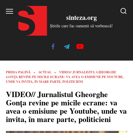
Skip
to
sinteza.org
content
Știrile care fac oamenii să vorbească!
PRIMA PAGINĂ
»
ACTUAL
»
VIDEO// JURNALISTUL GHEORGHE
GONȚA REVINE PE MICILE ECRANE: VA AVEA O EMISIUNE PE YOUTUBE,
UNDE VA INVITA, ÎN MARE PARTE, POLITICIENI
VIDEO// Jurnalistul Gheorghe
Gonța revine pe micile ecrane: va
avea o emisiune pe Youtube, unde va
invita, în mare parte, politicieni