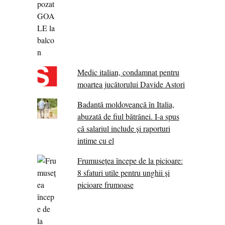
Medic italian, condamnat pentru
moartea jucătorului Davide Astori
Badantă moldoveancă în Italia,
abuzată de fiul bătrânei. I-a spus
că salariul include și raporturi
intime cu el
Frumusețea începe de la picioare:
8 sfaturi utile pentru unghii și
picioare frumoase