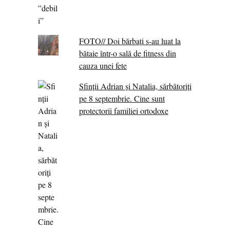
FOTO// Doi bărbați s-au luat la
bătaie într-o sală de fitness din
cauza unei fete
Sfinții Adrian și Natalia, sărbătoriți
pe 8 septembrie. Cine sunt
protectorii familiei ortodoxe