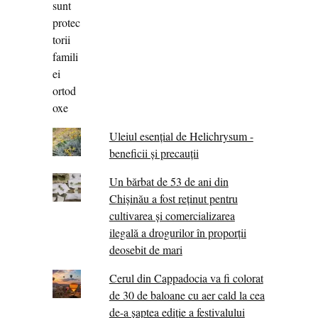
Uleiul esențial de Helichrysum -
beneficii și precauții
Un bărbat de 53 de ani din
Chișinău a fost reținut pentru
cultivarea și comercializarea
ilegală a drogurilor în proporții
deosebit de mari
Cerul din Cappadocia va fi colorat
de 30 de baloane cu aer cald la cea
de-a șaptea ediție a festivalului