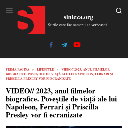
Skip
to
sinteza.org
content
Știrile care fac oamenii să vorbească!
PRIMA PAGINĂ
»
LIFESTYLE
»
VIDEO// 2023, ANUL FILMELOR
BIOGRAFICE. POVEȘTILE DE VIAȚĂ ALE LUI NAPOLEON, FERRARI ȘI
PRISCILLA PRESLEY VOR FI ECRANIZATE
VIDEO// 2023, anul filmelor
biografice. Poveștile de viață ale lui
Napoleon, Ferrari și Priscilla
Presley vor fi ecranizate