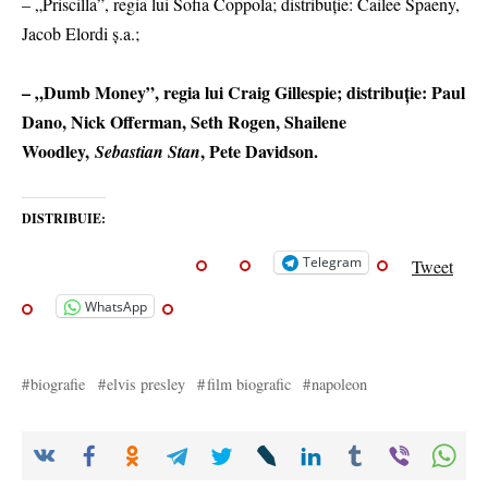
– „Priscilla”, regia lui Sofia Coppola; distribuție: Cailee Spaeny,
Jacob Elordi ș.a.;
– „Dumb Money”, regia lui Craig Gillespie; distribuție: Paul
Dano, Nick Offerman, Seth Rogen, Shailene
Woodley,
, Pete Davidson.
Sebastian Stan
DISTRIBUIE:
Telegram
Tweet
WhatsApp
biografie
elvis presley
film biografic
napoleon