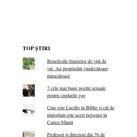
TOP ȘTIRI
Beneficiile frunzelor de viță de
vie. Au proprietăţi vindecătoare
miraculoase
7 cele mai bune poziții sexuale
pentru cuplurile gay
Cine este Lucifer în Biblie și cât de
important este acest personaj în
Cartea Sfântă
Profesori și directori din 76 de