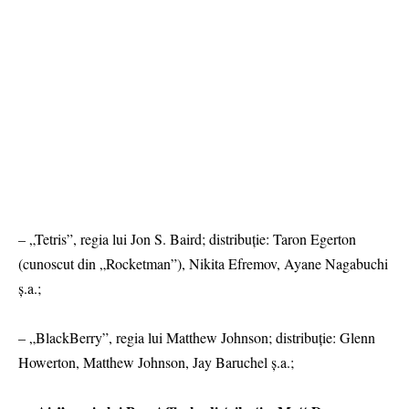
– „Tetris”, regia lui Jon S. Baird; distribuție: Taron Egerton
(cunoscut din „Rocketman”), Nikita Efremov, Ayane Nagabuchi
ș.a.;
– „BlackBerry”, regia lui Matthew Johnson; distribuție: Glenn
Howerton, Matthew Johnson, Jay Baruchel ș.a.;