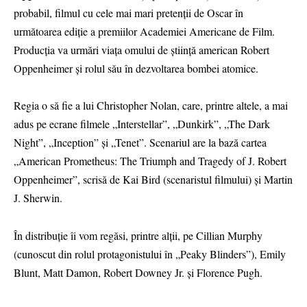
probabil, filmul cu cele mai mari pretenții de Oscar în
următoarea ediție a premiilor Academiei Americane de Film.
Producția va urmări viața omului de știință american Robert
Oppenheimer și rolul său în dezvoltarea bombei atomice.
Regia o să fie a lui Christopher Nolan, care, printre altele, a mai
adus pe ecrane filmele „Interstellar”, „Dunkirk”, „The Dark
Night”, „Inception” și „Tenet”. Scenariul are la bază cartea
„American Prometheus: The Triumph and Tragedy of J. Robert
Oppenheimer”, scrisă de Kai Bird (scenaristul filmului) și Martin
J. Sherwin.
În distribuție îi vom regăsi, printre alții, pe Cillian Murphy
(cunoscut din rolul protagonistului în „Peaky Blinders”), Emily
Blunt, Matt Damon, Robert Downey Jr. și Florence Pugh.