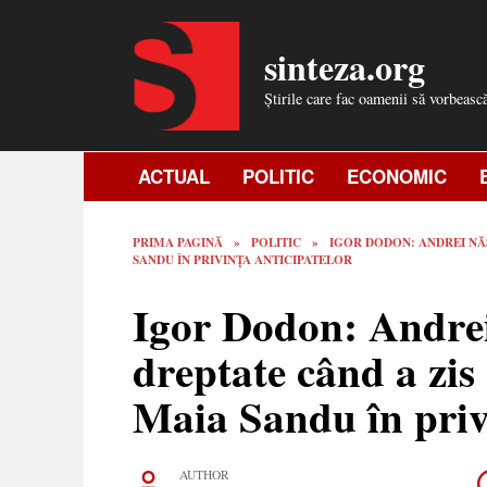
Skip
to
sinteza.org
content
Știrile care fac oamenii să vorbeasc
ACTUAL
POLITIC
ECONOMIC
PRIMA PAGINĂ
»
POLITIC
»
IGOR DODON: ANDREI NĂS
SANDU ÎN PRIVINȚA ANTICIPATELOR
Igor Dodon: Andrei
dreptate când a zis
Maia Sandu în priv
AUTHOR