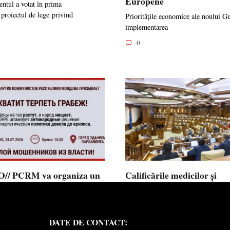
Europene
ntul a votat în prima
 proiectul de lege privind
Prioritățile economice ale noului G
implementarea
0
// PCRM va organiza un
Calificările medicilor și
st pe 28 iulie în fața
farmaciștilor obținute în 
mentului și invită cetățenii
putea fi recunoscute în
 alăture: ”Ajunge să
Republica Moldova
DATE DE CONTACT:
ăm jaful”
Calificările profesionale obținute d