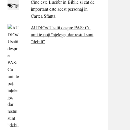
Cine este Lucifer în Biblie și cât de
important este acest personaj în
Cartea Sfântă
AUDIO// Usatîi despre PAS: Cu
unii te poți înțelege, dar restul sunt
”debili”