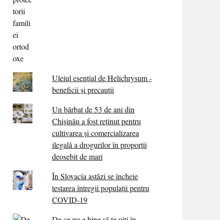
Uleiul esențial de Helichrysum -
beneficii și precauții
Un bărbat de 53 de ani din
Chișinău a fost reținut pentru
cultivarea și comercializarea
ilegală a drogurilor în proporții
deosebit de mari
În Slovacia astăzi se încheie
testarea întregii populații pentru
COVID-19
De ce nu e bine să te uiți în