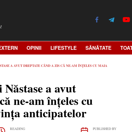
ă!
EXTERN
OPINII
LIFESTYLE
SĂNĂTATE
TOA
TASE A AVUT DREPTATE CÂND A ZIS CĂ NE-AM ÎNȚELES CU MAIA
 Năstase a avut
 că ne-am înțeles cu
ința anticipatelor
READING
PUBLISHED BY