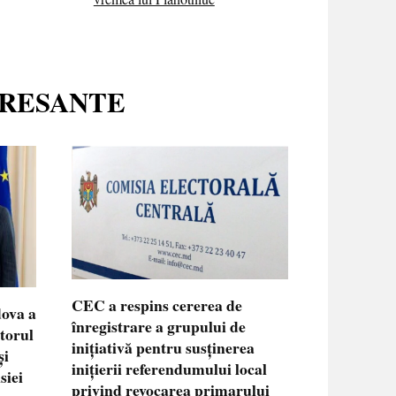
ERESANTE
CEC a respins cererea de
dova a
înregistrare a grupului de
ctorul
inițiativă pentru susținerea
și
inițierii referendumului local
siei
privind revocarea primarului