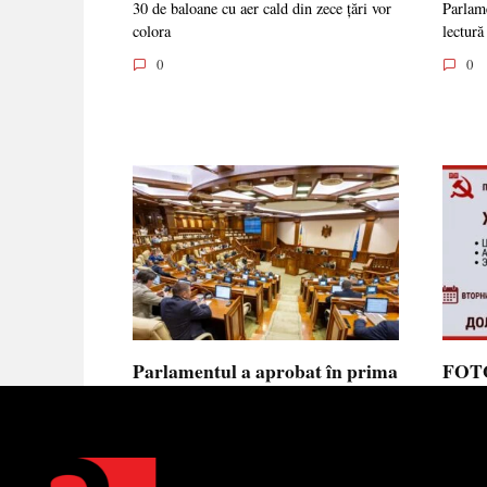
30 de baloane cu aer cald din zece țări vor
Parlame
colora
lectură
0
0
Parlamentul a aprobat în prima
FOTO
lectură noua lege privind
prote
ajutorul de stat, aliniată la
Parla
normele UE
să se
toler
Parlamentul a votat în prima