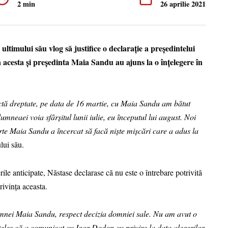
2 min
26 aprilie 2021
ultimului său vlog să justifice o declarație a președintelui
acesta și președinta Maia Sandu au ajuns la o înțelegere în
tă dreptate, pe data de 16 martie, cu Maia Sandu am bătut
mneaei voia sfârșitul lunii iulie, eu începutul lui august. Noi
rte Maia Sandu a încercat să facă niște mișcări care a adus la
lui său.
rile anticipate, Năstase declarase că nu este o întrebare potrivită
privința aceasta.
amnei Maia Sandu, respect decizia domniei sale. Nu am avut o
les că a comunicat cu Igor Dodon cu privire la data alegerilor