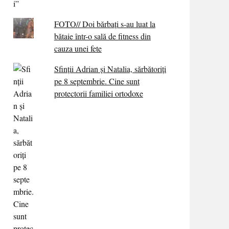
FOTO// Doi bărbați s-au luat la
bătaie într-o sală de fitness din
cauza unei fete
Sfinții Adrian și Natalia, sărbătoriți
pe 8 septembrie. Cine sunt
protectorii familiei ortodoxe