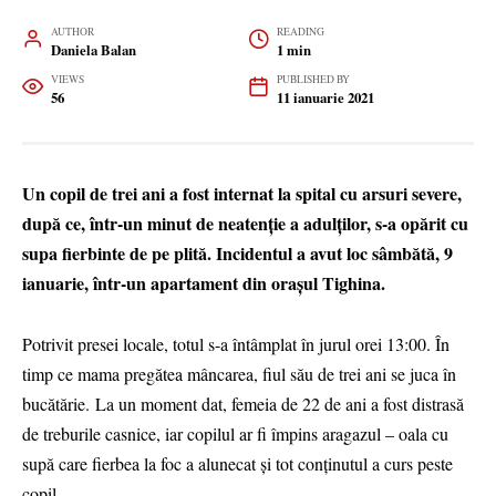
AUTHOR
READING
Daniela Balan
1 min
VIEWS
PUBLISHED BY
56
11 ianuarie 2021
Un copil de trei ani a fost internat la spital cu arsuri severe,
după ce, într-un minut de neatenție a adulților, s-a opărit cu
supa fierbinte de pe plită. Incidentul a avut loc sâmbătă, 9
ianuarie, într-un apartament din orașul Tighina.
Potrivit presei locale, totul s-a întâmplat în jurul orei 13:00. În
timp ce mama pregătea mâncarea, fiul său de trei ani se juca în
bucătărie. La un moment dat, femeia de 22 de ani a fost distrasă
de treburile casnice, iar copilul ar fi împins aragazul – oala cu
supă care fierbea la foc a alunecat și tot conținutul a curs peste
copil.