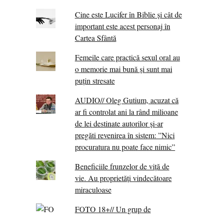
Cine este Lucifer în Biblie și cât de
important este acest personaj în
Cartea Sfântă
Femeile care practică sexul oral au
o memorie mai bună și sunt mai
puțin stresate
AUDIO// Oleg Gutium, acuzat că
ar fi controlat ani la rând milioane
de lei destinate autorilor și-ar
pregăti revenirea în sistem: ”Nici
procuratura nu poate face nimic”
Beneficiile frunzelor de viță de
vie. Au proprietăţi vindecătoare
miraculoase
FOTO 18+// Un grup de