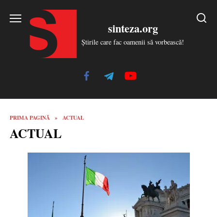
Skip
to
sinteza.org
content
Știrile care fac oamenii să vorbească!
PRIMA PAGINĂ
»
ACTUAL
ACTUAL