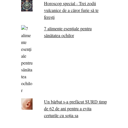
Horoscop special - Trei zodii
vulcanice de a căror furie să te
ferești
7 alimente esenţiale pentru
sănătatea ochilor
Un bărbat s-a prefăcut SURD timp
de 62 de ani pentru a evita
certurile cu soția sa