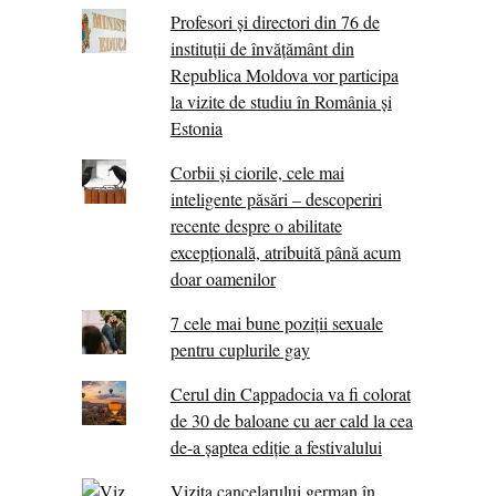
Profesori și directori din 76 de
instituții de învățământ din
Republica Moldova vor participa
la vizite de studiu în România și
Estonia
Corbii şi ciorile, cele mai
inteligente păsări – descoperiri
recente despre o abilitate
excepţională, atribuită până acum
doar oamenilor
7 cele mai bune poziții sexuale
pentru cuplurile gay
Cerul din Cappadocia va fi colorat
de 30 de baloane cu aer cald la cea
de-a șaptea ediție a festivalului
Vizita cancelarului german în