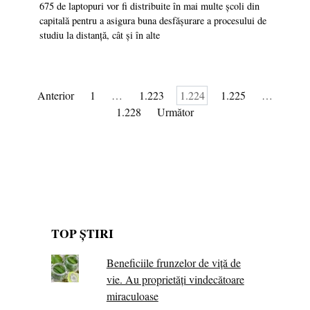
675 de laptopuri vor fi distribuite în mai multe școli din
capitală pentru a asigura buna desfășurare a procesului de
studiu la distanță, cât și în alte
Paginație
Anterior
1
…
1.223
1.224
1.225
…
articole
1.228
Următor
TOP ȘTIRI
Beneficiile frunzelor de viță de
vie. Au proprietăţi vindecătoare
miraculoase