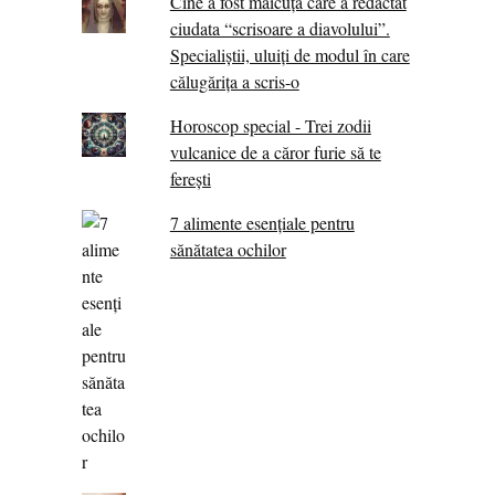
Cine a fost măicuţa care a redactat
ciudata “scrisoare a diavolului”.
Specialiştii, uluiţi de modul în care
călugărița a scris-o
Horoscop special - Trei zodii
vulcanice de a căror furie să te
ferești
7 alimente esenţiale pentru
sănătatea ochilor