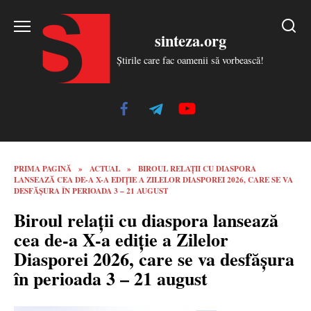
Skip
to
sinteza.org
content
Știrile care fac oamenii să vorbească!
PRIMA PAGINĂ
»
ACTUAL
»
BIROUL RELAȚII CU DIASPORA
LANSEAZĂ CEA DE-A X-A EDIȚIE A ZILELOR DIASPOREI 2026, CARE SE VA
DESFĂȘURA ÎN PERIOADA 3 – 21 AUGUST
Biroul relații cu diaspora lansează
cea de-a X-a ediție a Zilelor
Diasporei 2026, care se va desfășura
în perioada 3 – 21 august