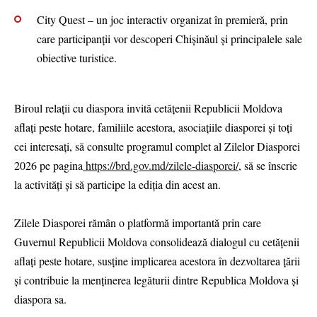
City Quest – un joc interactiv organizat în premieră, prin
care participanții vor descoperi Chișinăul și principalele sale
obiective turistice.
Biroul relații cu diaspora invită cetățenii Republicii Moldova
aflați peste hotare, familiile acestora, asociațiile diasporei și toți
cei interesați, să consulte programul complet al Zilelor Diasporei
2026 pe pagina
https://brd.gov.md/zilele-diasporei/
, să se înscrie
la activități și să participe la ediția din acest an.
Zilele Diasporei rămân o platformă importantă prin care
Guvernul Republicii Moldova consolidează dialogul cu cetățenii
aflați peste hotare, susține implicarea acestora în dezvoltarea țării
și contribuie la menținerea legăturii dintre Republica Moldova și
diaspora sa.