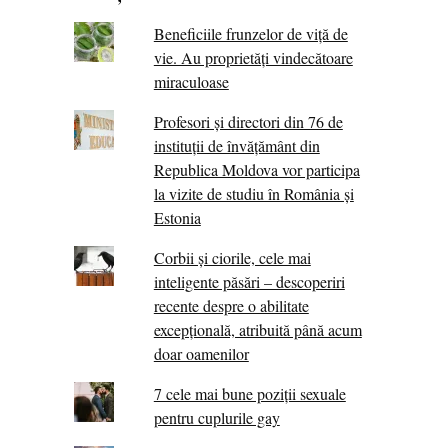
Beneficiile frunzelor de viță de
vie. Au proprietăţi vindecătoare
miraculoase
Profesori și directori din 76 de
instituții de învățământ din
Republica Moldova vor participa
la vizite de studiu în România și
Estonia
Corbii şi ciorile, cele mai
inteligente păsări – descoperiri
recente despre o abilitate
excepţională, atribuită până acum
doar oamenilor
7 cele mai bune poziții sexuale
pentru cuplurile gay