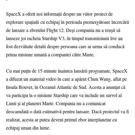
SpaceX a oferit noi informații despre un viitor proiect de
explorare spațială cu echipaj în perioada premergătoare încercării
de lansare a zborului Flight 12. Deși compania nu a reușit să
lanseze joi racheta Starship V3, în timpul transmisiunii live au
fost dezvăluite detalii despre persoana care ar urma să conducă
prima misiune umană a companiei către Marte.
Cu mai puțin de 15 minute înaintea lansării programate, SpaceX
a difuzat un material video în care a apărut Chun Wang, aflat pe
Insula Bouvet, în Oceanul Atlantic de Sud. Acesta a anunțat că
va participa la o misiune Starship care va include un survol al
Lunii și al planetei Marte. Compania nu a comunicat
deocamdată o dată estimativă pentru lansare. Dacă proiectul va fi
realizat, acesta ar putea deveni primul zbor interplanetar cu
echipaj uman din lume.