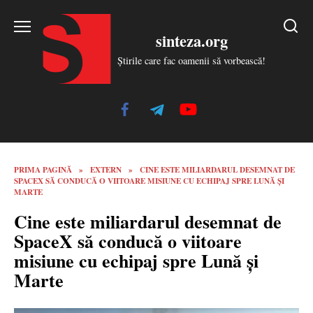
Skip
to
sinteza.org
content
Știrile care fac oamenii să vorbească!
PRIMA PAGINĂ
»
EXTERN
»
CINE ESTE MILIARDARUL DESEMNAT DE
SPACEX SĂ CONDUCĂ O VIITOARE MISIUNE CU ECHIPAJ SPRE LUNĂ ȘI
MARTE
Cine este miliardarul desemnat de
SpaceX să conducă o viitoare
misiune cu echipaj spre Lună și
Marte