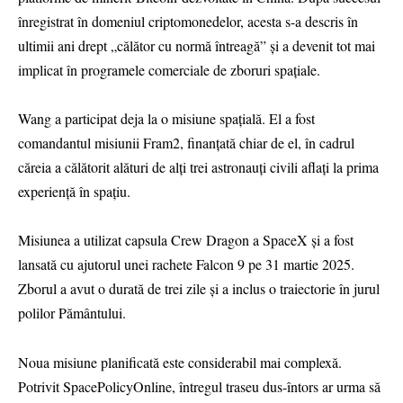
înregistrat în domeniul criptomonedelor, acesta s-a descris în
ultimii ani drept „călător cu normă întreagă” și a devenit tot mai
implicat în programele comerciale de zboruri spațiale.
Wang a participat deja la o misiune spațială. El a fost
comandantul misiunii Fram2, finanțată chiar de el, în cadrul
căreia a călătorit alături de alți trei astronauți civili aflați la prima
experiență în spațiu.
Misiunea a utilizat capsula Crew Dragon a SpaceX și a fost
lansată cu ajutorul unei rachete Falcon 9 pe 31 martie 2025.
Zborul a avut o durată de trei zile și a inclus o traiectorie în jurul
polilor Pământului.
Noua misiune planificată este considerabil mai complexă.
Potrivit SpacePolicyOnline, întregul traseu dus-întors ar urma să