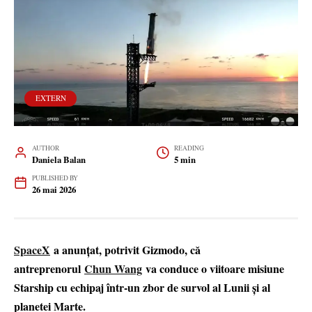
EXTERN
AUTHOR
READING
Daniela Balan
5 min
PUBLISHED BY
26 mai 2026
SpaceX
a anunțat, potrivit Gizmodo, că
antreprenorul
Chun Wang
va conduce o viitoare misiune
Starship cu echipaj într-un zbor de survol al Lunii și al
planetei Marte.