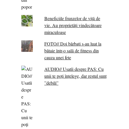
Beneficiile frunzelor de viță de
vie. Au proprietăţi vindecătoare
miraculoase
FOTO// Doi bărbați s-au luat la
bătaie într-o sală de fitness din
cauza unei fete
AUDIO// Usatîi despre PAS: Cu
unii te poți înțelege, dar restul sunt
”debili”