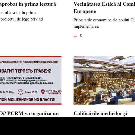
 aprobat în prima lectură
Vecinătatea Estică al Comi
Europene
ntul a votat în prima
 proiectul de lege privind
Prioritățile economice ale noului G
implementarea
0
// PCRM va organiza un
Calificările medicilor și
st pe 28 iulie în fața
farmaciștilor obținute în 
mentului și invită cetățenii
putea fi recunoscute în
 alăture: ”Ajunge să
Republica Moldova