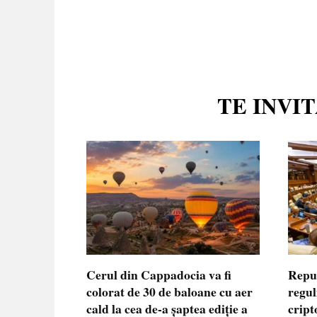
TE INVI
Cerul din Cappadocia va fi
Repu
colorat de 30 de baloane cu aer
regul
cald la cea de-a șaptea ediție a
cript