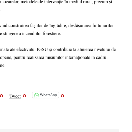
 focarelor, metodele de intervenție în mediul rural, precum și
.
ivind construirea fâșiilor de îngrădire, desfășurarea furtunurilor
 stingere a incendiilor forestiere.
onale ale efectivului IGSU și contribuie la alinierea nivelului de
opene, pentru realizarea misiunilor internaționale în cadrul
ne.
WhatsApp
Tweet