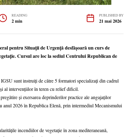
READING
PUBLISHED BY
2 min
21 mai 2026
eral pentru Situații de Urgență desfășoară un curs de
vegetație. Cursul are loc la sediul Centrului Republican de
 IGSU sunt instruiți de către 5 formatori specializați din cadrul
i al intervențiilor în teren cu relief dificil.
pregătire și exersarea deprinderilor practice ale angajaților
tru anul 2026 în Republica Elenă, prin intermediul Mecanismului
cularitățile incendiilor de vegetație în zona mediteraneană,