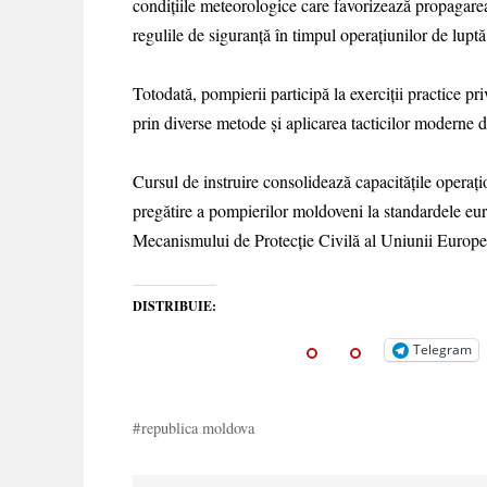
condițiile meteorologice care favorizează propagarea
regulile de siguranță în timpul operațiunilor de luptă
Totodată, pompierii participă la exerciții practice pr
prin diverse metode și aplicarea tacticilor moderne de
Cursul de instruire consolidează capacitățile operați
pregătire a pompierilor moldoveni la standardele eur
Mecanismului de Protecție Civilă al Uniunii Europe
DISTRIBUIE:
Telegram
republica moldova