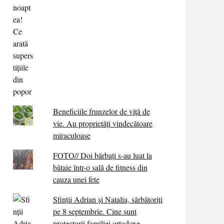
Beneficiile frunzelor de viță de
vie. Au proprietăţi vindecătoare
miraculoase
FOTO// Doi bărbați s-au luat la
bătaie într-o sală de fitness din
cauza unei fete
Sfinții Adrian și Natalia, sărbătoriți
pe 8 septembrie. Cine sunt
protectorii familiei ortodoxe