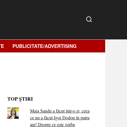
TE
PUBLICITATE/ADVERTISING
TOP ȘTIRI
Maia Sandu a făcut într-o zi, ceea
ce nu a făcut Igor Dodon în patru
ani! Despre ce este vorba