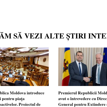
TĂM SĂ VEZI ALTE ȘTIRI INT
blica Moldova introduce
Premierul Republicii Mol
i pentru piața
avut o întrevedere cu Dire
oactivelor. Proiectul de
General pentru Extindere 