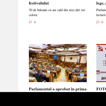
festivalului
lege,
30 de baloane cu aer cald din zece țări vor
Parlame
colora
lectură
0
0
Parlamentul a aprobat în prima
FOTO
lectură noua lege privind
prote
ajutorul de stat, aliniată la
Parla
normele UE
să se