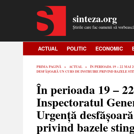
Skip
to
sinteza.org
content
Știrile care fac oamenii să vorbeasc
ACTUAL
POLITIC
ECONOMIC
PRIMA PAGINĂ
»
ACTUAL
»
ÎN PERIOADA 19 – 22 MAI
DESFĂȘOARĂ UN CURS DE INSTRUIRE PRIVIND BAZELE STI
În perioada 19 – 2
Inspectoratul Gener
Urgență desfășoară 
privind bazele sting