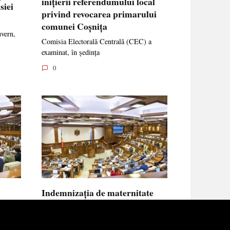
inițierii referendumului local
siei
privind revocarea primarului
comunei Coșnița
uvern,
Comisia Electorală Centrală (CEC) a
examinat, în ședința
0
Indemnizația de maternitate
UE vor
pentru femeile necăsătorite și
neasigurate va putea fi calculată
din venitul asigurat al tatălui