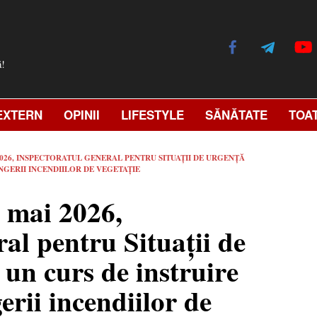
ă!
EXTERN
OPINII
LIFESTYLE
SĂNĂTATE
TOA
 2026, INSPECTORATUL GENERAL PENTRU SITUAȚII DE URGENȚĂ
NGERII INCENDIILOR DE VEGETAȚIE
2 mai 2026,
al pentru Situații de
un curs de instruire
erii incendiilor de