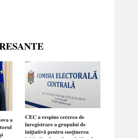
ERESANTE
CEC a respins cererea de
dova a
înregistrare a grupului de
ctorul
inițiativă pentru susținerea
și