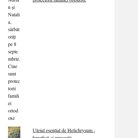
Uleiul esențial de Helichrysum -
beneficii și precauții