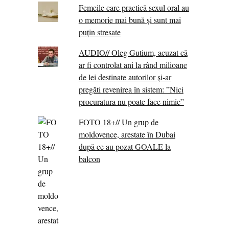
Femeile care practică sexul oral au
o memorie mai bună și sunt mai
puțin stresate
AUDIO// Oleg Gutium, acuzat că
ar fi controlat ani la rând milioane
de lei destinate autorilor și-ar
pregăti revenirea în sistem: ”Nici
procuratura nu poate face nimic”
FOTO 18+// Un grup de
moldovence, arestate în Dubai
după ce au pozat GOALE la
balcon