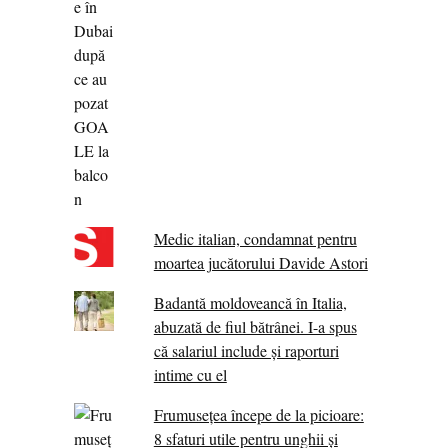
Medic italian, condamnat pentru
moartea jucătorului Davide Astori
Badantă moldoveancă în Italia,
abuzată de fiul bătrânei. I-a spus
că salariul include și raporturi
intime cu el
Frumusețea începe de la picioare:
8 sfaturi utile pentru unghii și