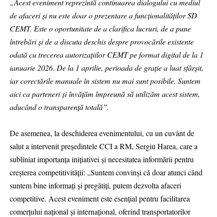
„Acest eveniment reprezintă continuarea dialogului cu mediul
de afaceri și nu este doar o prezentare a funcționalităților SD
CEMT. Este o oportunitate de a clarifica lucruri, de a pune
întrebări și de a discuta deschis despre provocările existente
odată cu trecerea autorizațiilor CEMT pe format digital de la 1
ianuarie 2026. De la 1 aprilie, perioada de grație a luat sfârșit,
iar corectările manuale în sistem nu mai sunt posibile. Suntem
aici ca parteneri și învățăm împreună să utilizăm acest sistem,
aducând o transparență totală”.
De asemenea, la deschiderea evenimentului, cu un cuvânt de
salut a intervenit președintele CCI a RM, Sergiu Harea, care a
subliniat importanța inițiativei și necesitatea informării pentru
creșterea competitivității: „Suntem convinși că doar atunci când
suntem bine informați și pregătiți, putem dezvolta afaceri
competitive. Acest eveniment este esențial pentru facilitarea
comerțului național și internațional, oferind transportatorilor