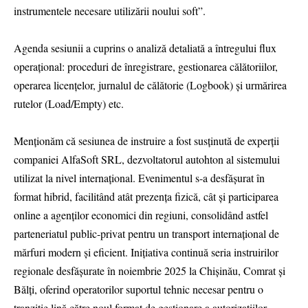
instrumentele necesare utilizării noului soft”.
Agenda sesiunii a cuprins o analiză detaliată a întregului flux
operațional: proceduri de înregistrare, gestionarea călătoriilor,
operarea licențelor, jurnalul de călătorie (Logbook) și urmărirea
rutelor (Load/Empty) etc.
Menționăm că sesiunea de instruire a fost susținută de experții
companiei AlfaSoft SRL, dezvoltatorul autohton al sistemului
utilizat la nivel internațional. Evenimentul s-a desfășurat în
format hibrid, facilitând atât prezența fizică, cât și participarea
online a agenților economici din regiuni, consolidând astfel
parteneriatul public-privat pentru un transport internațional de
mărfuri modern și eficient. Inițiativa continuă seria instruirilor
regionale desfășurate în noiembrie 2025 la Chișinău, Comrat și
Bălți, oferind operatorilor suportul tehnic necesar pentru o
tranziție lină către noul format de gestionare a autorizațiilor