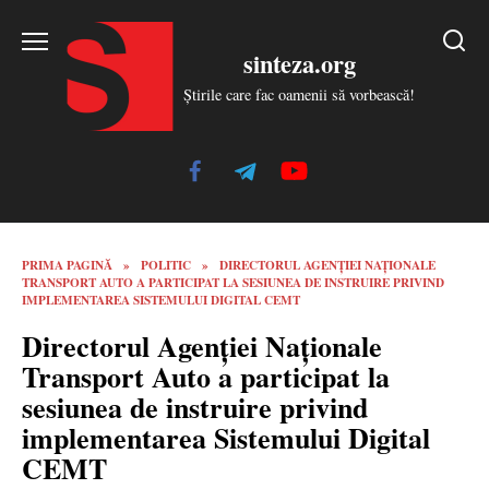
Skip
to
sinteza.org
content
Știrile care fac oamenii să vorbească!
PRIMA PAGINĂ
»
POLITIC
»
DIRECTORUL AGENȚIEI NAȚIONALE
TRANSPORT AUTO A PARTICIPAT LA SESIUNEA DE INSTRUIRE PRIVIND
IMPLEMENTAREA SISTEMULUI DIGITAL CEMT
Directorul Agenției Naționale
Transport Auto a participat la
sesiunea de instruire privind
implementarea Sistemului Digital
CEMT