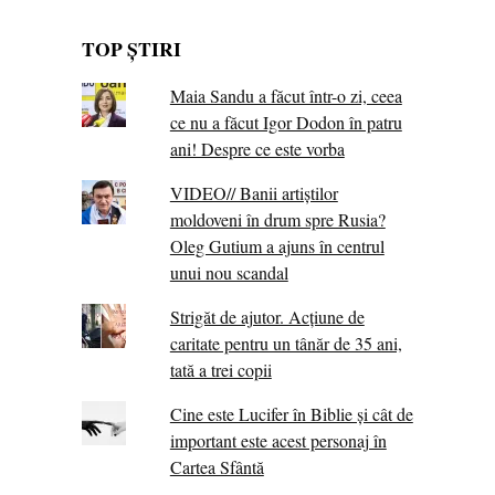
TOP ȘTIRI
Maia Sandu a făcut într-o zi, ceea
ce nu a făcut Igor Dodon în patru
ani! Despre ce este vorba
VIDEO// Banii artiștilor
moldoveni în drum spre Rusia?
Oleg Gutium a ajuns în centrul
unui nou scandal
Strigăt de ajutor. Acțiune de
caritate pentru un tânăr de 35 ani,
tată a trei copii
Cine este Lucifer în Biblie și cât de
important este acest personaj în
Cartea Sfântă