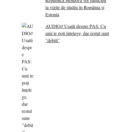
Republica Moldova vor participa
la vizite de studiu în România și
Estonia
AUDIO// Usatîi despre PAS: Cu
unii te poți înțelege, dar restul sunt
”debili”