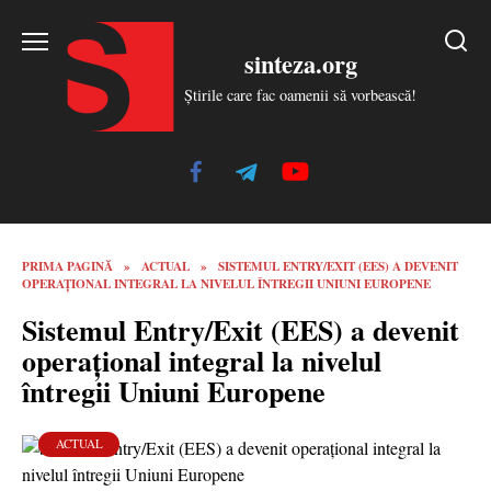
Skip
to
sinteza.org
content
Știrile care fac oamenii să vorbească!
PRIMA PAGINĂ
»
ACTUAL
»
SISTEMUL ENTRY/EXIT (EES) A DEVENIT
OPERAȚIONAL INTEGRAL LA NIVELUL ÎNTREGII UNIUNI EUROPENE
Sistemul Entry/Exit (EES) a devenit
operațional integral la nivelul
întregii Uniuni Europene
ACTUAL