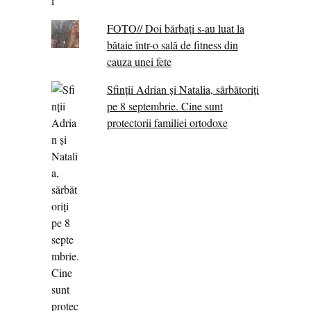
FOTO// Doi bărbați s-au luat la
bătaie într-o sală de fitness din
cauza unei fete
Sfinții Adrian și Natalia, sărbătoriți
pe 8 septembrie. Cine sunt
protectorii familiei ortodoxe