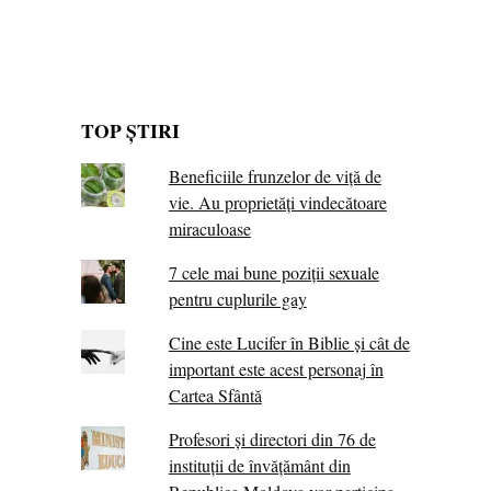
TOP ȘTIRI
Beneficiile frunzelor de viță de
vie. Au proprietăţi vindecătoare
miraculoase
7 cele mai bune poziții sexuale
pentru cuplurile gay
Cine este Lucifer în Biblie și cât de
important este acest personaj în
Cartea Sfântă
Profesori și directori din 76 de
instituții de învățământ din