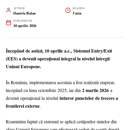
AUTHOR
READING
Daniela Balan
3 min
PUBLISHED BY
10 aprilie 2026
Începând de astăzi, 10 aprilie a.c., Sistemul Entry/Exit
(EES) a devenit operațional integral la nivelul întregii
Uniuni Europene.
În România, implementarea acestuia a fost realizată etapizat,
2 martie 2026
începând cu luna octombrie 2025, iar din
a
tuturor punctelor de trecere a
devenit operațional la nivelul
frontierei externe
.
Reamintim faptul că sistemul se aplică cetățenilor statelor din
afara Uniunii Europene care efectuează șederi de scurtă durată,