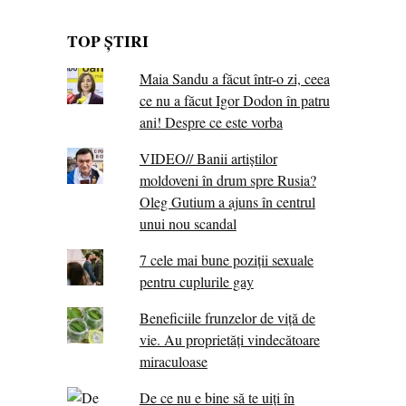
TOP ȘTIRI
Maia Sandu a făcut într-o zi, ceea
ce nu a făcut Igor Dodon în patru
ani! Despre ce este vorba
VIDEO// Banii artiștilor
moldoveni în drum spre Rusia?
Oleg Gutium a ajuns în centrul
unui nou scandal
7 cele mai bune poziții sexuale
pentru cuplurile gay
Beneficiile frunzelor de viță de
vie. Au proprietăţi vindecătoare
miraculoase
De ce nu e bine să te uiți în