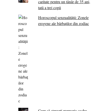
caritate pentru un tânăr de 35 ani,
tată a trei copii
Horoscopul senzualității: Zonele
erogene ale bărbaților din zodiac
Cum să ștergeți memoria cache