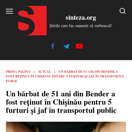
Skip
to
sinteza.org
content
Știrile care fac oamenii să vorbească!
PRIMA PAGINĂ
»
ACTUAL
»
UN BĂRBAT DE 51 ANI DIN BENDER A
FOST REȚINUT ÎN CHIȘINĂU PENTRU 5 FURTURI ȘI JAF ÎN TRANSPORTUL
PUBLIC
Un bărbat de 51 ani din Bender a
fost reținut în Chișinău pentru 5
furturi și jaf în transportul public