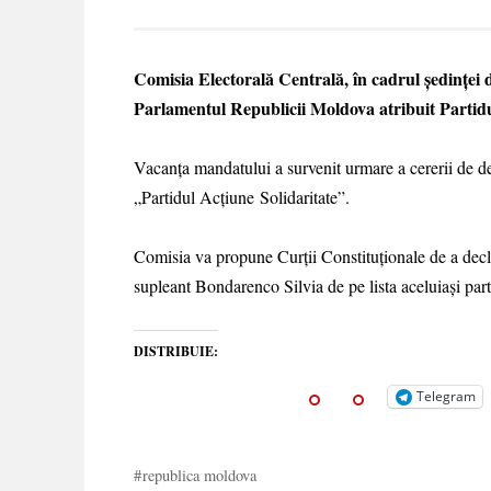
Comisia Electorală Centrală, în cadrul ședinței 
Parlamentul Republicii Moldova atribuit Partidulu
Vacanța mandatului a survenit urmare a cererii de de
„Partidul Acțiune Solidaritate”.
Comisia va propune Curții Constituționale de a decla
supleant Bondarenco Silvia de pe lista aceluiași part
DISTRIBUIE:
Telegram
republica moldova