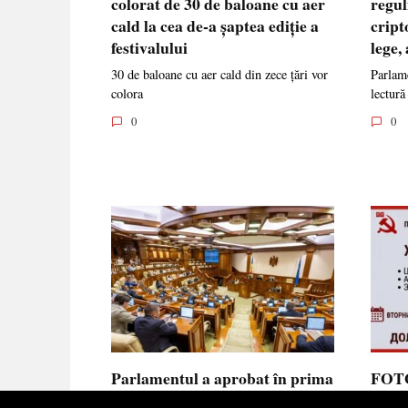
colorat de 30 de baloane cu aer
regul
cald la cea de-a șaptea ediție a
cript
festivalului
lege,
30 de baloane cu aer cald din zece țări vor
Parlame
colora
lectură
0
0
Parlamentul a aprobat în prima
FOTO
lectură noua lege privind
prote