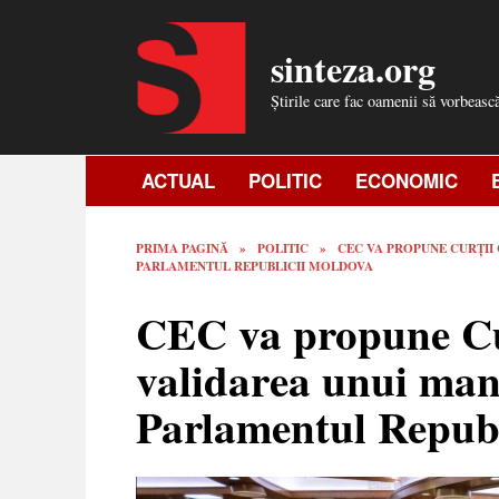
Skip
to
sinteza.org
content
Știrile care fac oamenii să vorbeasc
ACTUAL
POLITIC
ECONOMIC
PRIMA PAGINĂ
»
POLITIC
»
CEC VA PROPUNE CURȚII
PARLAMENTUL REPUBLICII MOLDOVA
CEC va propune Cur
validarea unui man
Parlamentul Repub