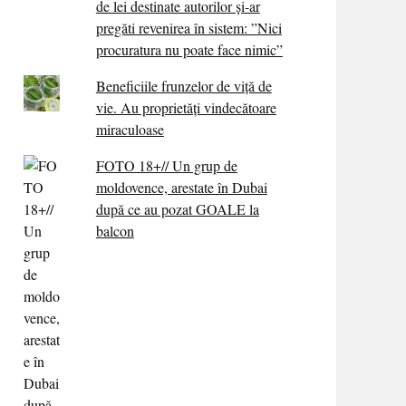
de lei destinate autorilor și-ar
pregăti revenirea în sistem: ”Nici
procuratura nu poate face nimic”
Beneficiile frunzelor de viță de
vie. Au proprietăţi vindecătoare
miraculoase
FOTO 18+// Un grup de
moldovence, arestate în Dubai
după ce au pozat GOALE la
balcon