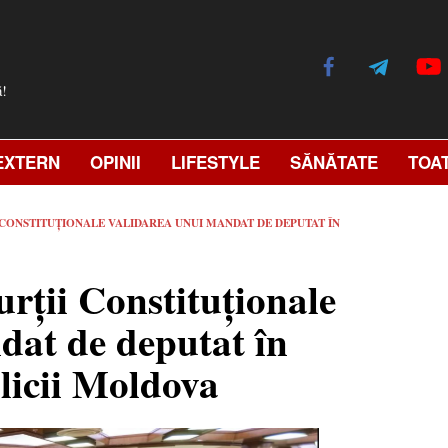
ă!
EXTERN
OPINII
LIFESTYLE
SĂNĂTATE
TOA
 CONSTITUȚIONALE VALIDAREA UNUI MANDAT DE DEPUTAT ÎN
ții Constituționale
dat de deputat în
licii Moldova