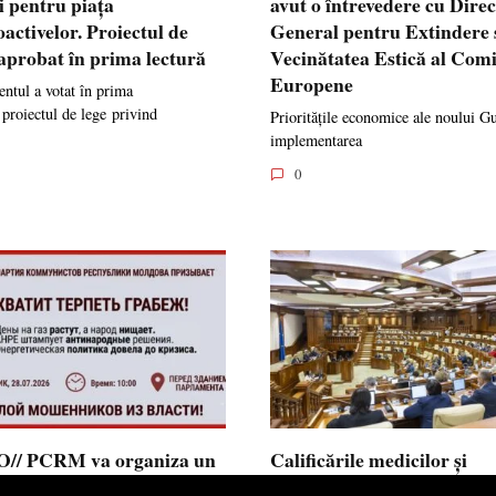
i pentru piața
avut o întrevedere cu Dire
oactivelor. Proiectul de
General pentru Extindere 
 aprobat în prima lectură
Vecinătatea Estică al Comi
Europene
ntul a votat în prima
 proiectul de lege privind
Prioritățile economice ale noului G
implementarea
0
// PCRM va organiza un
Calificările medicilor și
st pe 28 iulie în fața
farmaciștilor obținute în 