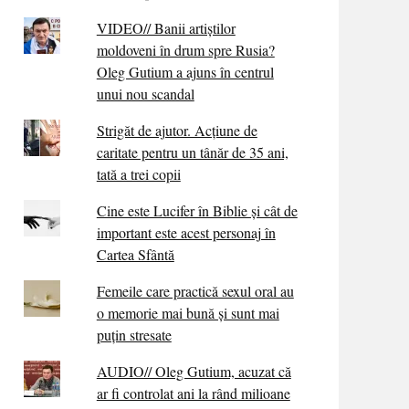
VIDEO// Banii artiștilor
moldoveni în drum spre Rusia?
Oleg Gutium a ajuns în centrul
unui nou scandal
Strigăt de ajutor. Acțiune de
caritate pentru un tânăr de 35 ani,
tată a trei copii
Cine este Lucifer în Biblie și cât de
important este acest personaj în
Cartea Sfântă
Femeile care practică sexul oral au
o memorie mai bună și sunt mai
puțin stresate
AUDIO// Oleg Gutium, acuzat că
ar fi controlat ani la rând milioane