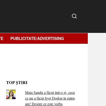
TE
PUBLICITATE/ADVERTISING
TOP ȘTIRI
Maia Sandu a făcut într-o zi, ceea
ce nu a făcut Igor Dodon în patru
ani! Despre ce este vorba