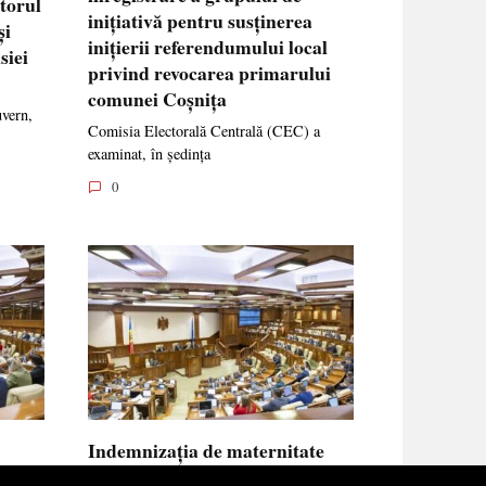
ctorul
inițiativă pentru susținerea
și
inițierii referendumului local
siei
privind revocarea primarului
comunei Coșnița
uvern,
Comisia Electorală Centrală (CEC) a
examinat, în ședința
0
Indemnizația de maternitate
UE vor
pentru femeile necăsătorite și