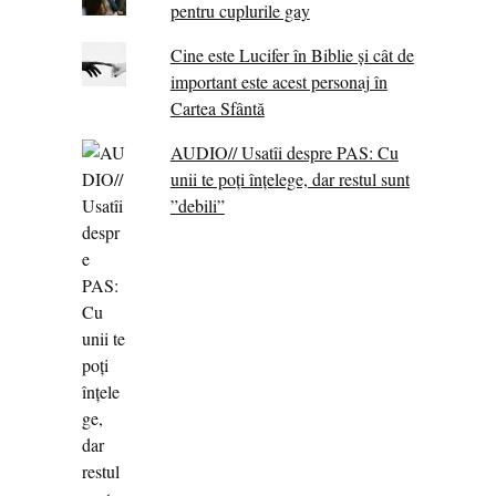
pentru cuplurile gay
Cine este Lucifer în Biblie și cât de
important este acest personaj în
Cartea Sfântă
AUDIO// Usatîi despre PAS: Cu
unii te poți înțelege, dar restul sunt
”debili”