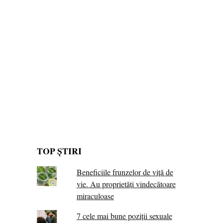
TOP ȘTIRI
Beneficiile frunzelor de viță de
vie. Au proprietăţi vindecătoare
miraculoase
7 cele mai bune poziții sexuale