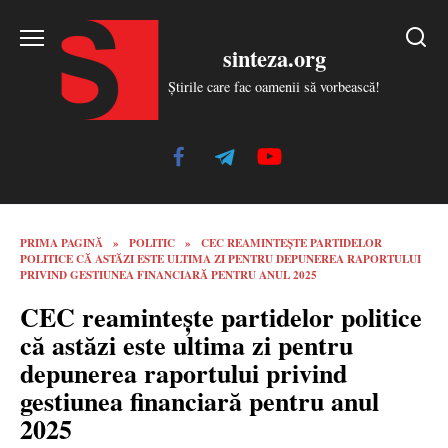
Skip
to
sinteza.org
content
Știrile care fac oamenii să vorbească!
PRIMA PAGINĂ
»
POLITIC
»
CEC REAMINTEȘTE PARTIDELOR
POLITICE CĂ ASTĂZI ESTE ULTIMA ZI PENTRU DEPUNEREA RAPORTULUI
PRIVIND GESTIUNEA FINANCIARĂ PENTRU ANUL 2025
CEC reamintește partidelor politice
că astăzi este ultima zi pentru
depunerea raportului privind
gestiunea financiară pentru anul
2025