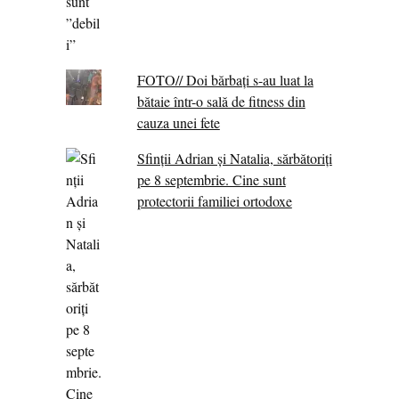
FOTO// Doi bărbați s-au luat la
bătaie într-o sală de fitness din
cauza unei fete
Sfinții Adrian și Natalia, sărbătoriți
pe 8 septembrie. Cine sunt
protectorii familiei ortodoxe