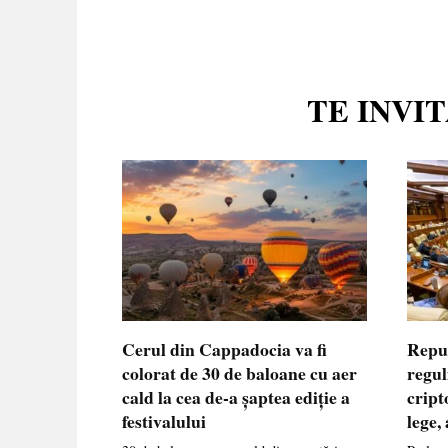
TE INVI
Cerul din Cappadocia va fi
Repu
colorat de 30 de baloane cu aer
regul
cald la cea de-a șaptea ediție a
cript
festivalului
lege,