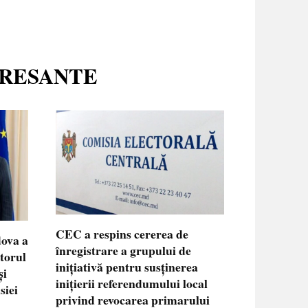
ERESANTE
CEC a respins cererea de
dova a
înregistrare a grupului de
ctorul
inițiativă pentru susținerea
și
inițierii referendumului local
siei
privind revocarea primarului