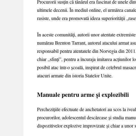
Procurorii susțin că tânărul era fascinat de unele din
ultimele decenii. În mediul online, el urmărea canal
rasiste, unde era promovată ideea superiorității „rase
În aceste comunități, autorii unor atentate extremiste
numărau Brenton Tarrant, autorul atacului armat as
responsabil pentru atentatele din Norvegia din 2011. 
chiar „sfinți”, pentru a încuraja imitarea acțiunilor 
posibil atac într-o școală, inspirat de celebrul mas
atacuri armate din istoria Statelor Unite.
Manuale pentru arme și explozibili
Perchezițiile efectuate de anchetatori au scos la ivea
procurorilor, adolescentul descărcase și studia manu
dispozitivelor explozive improvizate și chiar a unor