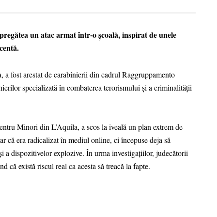
 pregătea un atac armat într-o școală, inspirat de unele
centă.
a, a fost arestat de carabinierii din cadrul Raggruppamento
erilor specializată în combaterea terorismului și a criminalității
entru Minori din L’Aquila, a scos la iveală un plan extrem de
ar că era radicalizat în mediul online, ci începuse deja să
 a dispozitivelor explozive. În urma investigațiilor, judecătorii
 că există riscul real ca acesta să treacă la fapte.