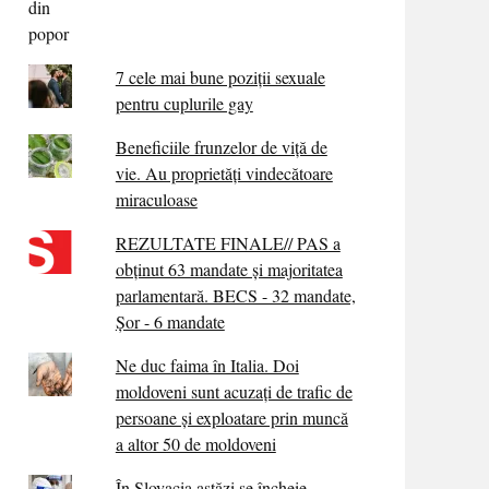
7 cele mai bune poziții sexuale
pentru cuplurile gay
Beneficiile frunzelor de viță de
vie. Au proprietăţi vindecătoare
miraculoase
REZULTATE FINALE// PAS a
obținut 63 mandate și majoritatea
parlamentară. BECS - 32 mandate,
Șor - 6 mandate
Ne duc faima în Italia. Doi
moldoveni sunt acuzați de trafic de
persoane și exploatare prin muncă
a altor 50 de moldoveni
În Slovacia astăzi se încheie