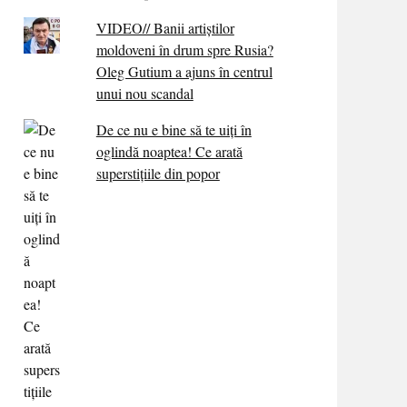
VIDEO// Banii artiștilor
moldoveni în drum spre Rusia?
Oleg Gutium a ajuns în centrul
unui nou scandal
De ce nu e bine să te uiți în
oglindă noaptea! Ce arată
superstițiile din popor