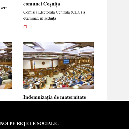
comunei Coșnița
uvern,
Comisia Electorală Centrală (CEC) a
examinat, în ședința
0
Indemnizația de maternitate
UE vor
pentru femeile necăsătorite și
neasigurate va putea fi calculată
din venitul asigurat al tatălui
NOI PE REȚELE SOCIALE:
copilului
e medici