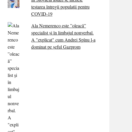
testarea întregii populații pentru
COVID-19
Ala Nemerenco este ”oleacă”
specialist și în limbajul nonverbal.
A "explicat" cum Andrei Spînu l-a
dominat pe șeful Gazprom