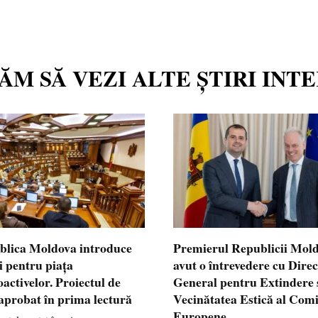
TĂM SĂ VEZI ALTE ȘTIRI INT
blica Moldova introduce
Premierul Republicii Mol
i pentru piața
avut o întrevedere cu Dire
oactivelor. Proiectul de
General pentru Extindere 
 aprobat în prima lectură
Vecinătatea Estică al Comi
Europene