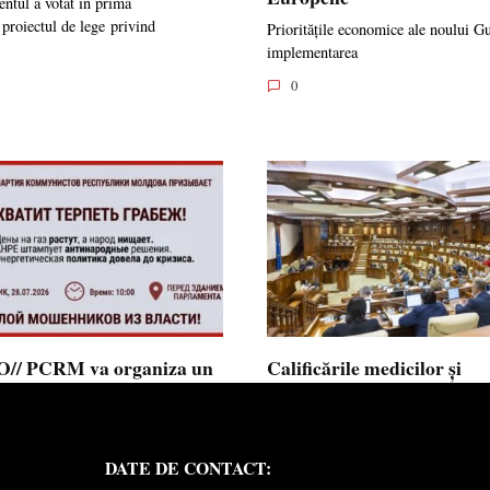
ntul a votat în prima
 proiectul de lege privind
Prioritățile economice ale noului G
implementarea
0
// PCRM va organiza un
Calificările medicilor și
st pe 28 iulie în fața
farmaciștilor obținute în 
mentului și invită cetățenii
putea fi recunoscute în
 alăture: ”Ajunge să
Republica Moldova
DATE DE CONTACT:
ăm jaful”
Calificările profesionale obținute d