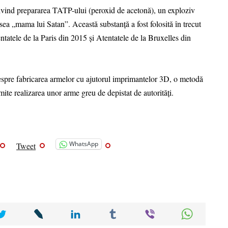
privind prepararea TATP-ului (peroxid de acetonă), un exploziv
sea „mama lui Satan”. Această substanță a fost folosită în trecut
entatele de la Paris din 2015 și Atentatele de la Bruxelles din
despre fabricarea armelor cu ajutorul imprimantelor 3D, o metodă
mite realizarea unor arme greu de depistat de autorități.
WhatsApp
Tweet