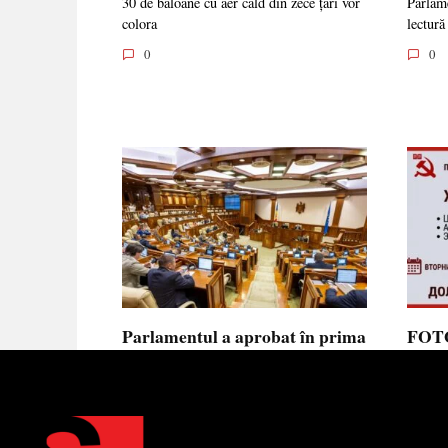
30 de baloane cu aer cald din zece țări vor
Parlame
colora
lectură
0
0
Parlamentul a aprobat în prima
FOTO
lectură noua lege privind
prote
ajutorul de stat, aliniată la
Parla
normele UE
să se
toler
Parlamentul a votat în prima