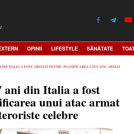
ă!
EXTERN
OPINII
LIFESTYLE
SĂNĂTATE
TOA
I DIN ITALIA A FOST ARESTAT PENTRU PLANIFICAREA UNUI ATAC ARMAT
ani din Italia a fost
ificarea unui atac armat
teroriste celebre