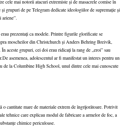
tre cele mai notorii atacuri extremiste și de masacrele comise în
e și grupuri de pe Telegram dedicate ideologiilor de supremație și
i ariene”.
 erau prezentați ca modele. Printre figurile glorificate se
upra moscheilor din Christchurch și Anders Behring Breivik,
În aceste grupuri, cei doi erau ridicați la rang de „eroi” sau
lor.De asemenea, adolescentul ar fi manifestat un interes pentru un
acru de la Columbine High School, unul dintre cele mai cunoscute
lă o cantitate mare de materiale extrem de îngrijorătoare. Potrivit
ale tehnice care explicau modul de fabricare a armelor de foc, a
 substanțe chimice periculoase.