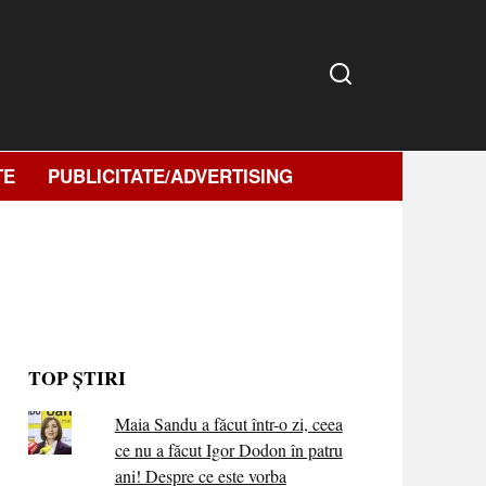
TE
PUBLICITATE/ADVERTISING
TOP ȘTIRI
Maia Sandu a făcut într-o zi, ceea
ce nu a făcut Igor Dodon în patru
ani! Despre ce este vorba