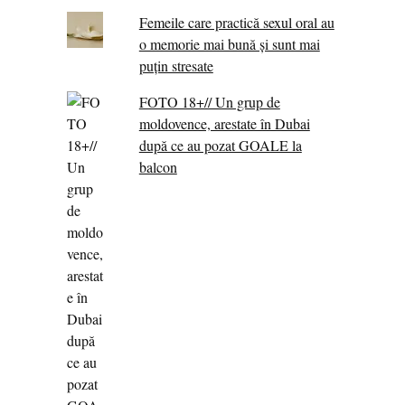
Femeile care practică sexul oral au
o memorie mai bună și sunt mai
puțin stresate
FOTO 18+// Un grup de
moldovence, arestate în Dubai
după ce au pozat GOALE la
balcon