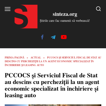
Skip
to
sinteza.org
content
Știrile care fac oamenii să vorbească!
PRIMA PAGINĂ
»
ACTUAL
»
PCCOCS ȘI SERVICIUL FISCAL DE STAT AU
DESCINS CU PERCHEZIȚII LA UN AGENT ECONOMIC SPECIALIZAT ÎN
ÎNCHIRIERE ȘI LEASING AUTO
PCCOCS și Serviciul Fiscal de Stat
au descins cu percheziții la un agent
economic specializat în închiriere și
leasing auto