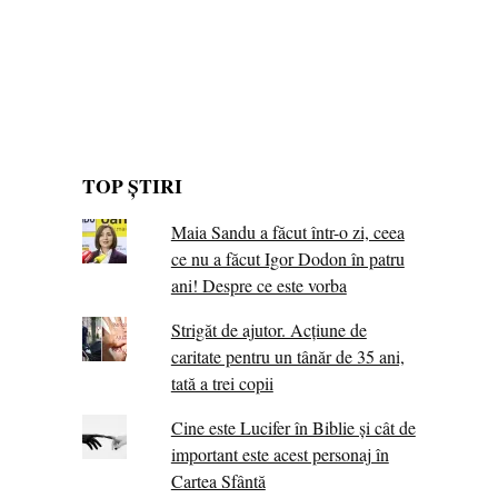
TOP ȘTIRI
Maia Sandu a făcut într-o zi, ceea
ce nu a făcut Igor Dodon în patru
ani! Despre ce este vorba
Strigăt de ajutor. Acțiune de
caritate pentru un tânăr de 35 ani,
tată a trei copii
Cine este Lucifer în Biblie și cât de
important este acest personaj în
Cartea Sfântă