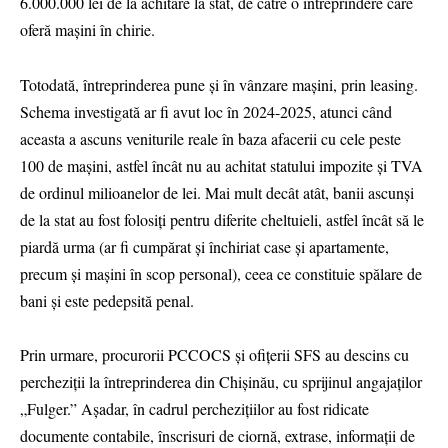
6.000.000 lei de la achitare la stat, de către o întreprindere care
oferă mașini în chirie.
Totodată, întreprinderea pune și în vânzare mașini, prin leasing.
Schema investigată ar fi avut loc în 2024-2025, atunci când
aceasta a ascuns veniturile reale în baza afacerii cu cele peste
100 de mașini, astfel încât nu au achitat statului impozite și TVA
de ordinul milioanelor de lei. Mai mult decât atât, banii ascunși
de la stat au fost folosiți pentru diferite cheltuieli, astfel încât să le
piardă urma (ar fi cumpărat și închiriat case și apartamente,
precum și mașini în scop personal), ceea ce constituie spălare de
bani și este pedepsită penal.
Prin urmare, procurorii PCCOCS și ofițerii SFS au descins cu
percheziții la întreprinderea din Chișinău, cu sprijinul angajaților
„Fulger.” Așadar, în cadrul perchezițiilor au fost ridicate
documente contabile, înscrisuri de ciornă, extrase, informații de