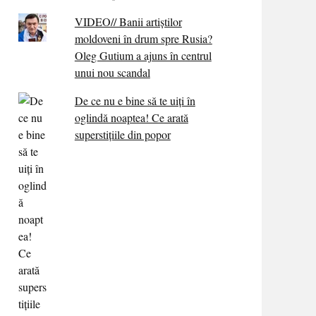
VIDEO// Banii artiștilor
moldoveni în drum spre Rusia?
Oleg Gutium a ajuns în centrul
unui nou scandal
De ce nu e bine să te uiți în
oglindă noaptea! Ce arată
superstițiile din popor