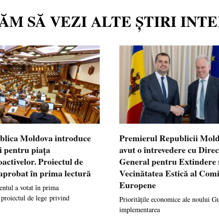
TĂM SĂ VEZI ALTE ȘTIRI INT
blica Moldova introduce
Premierul Republicii Mol
i pentru piața
avut o întrevedere cu Dire
oactivelor. Proiectul de
General pentru Extindere 
 aprobat în prima lectură
Vecinătatea Estică al Comi
Europene
ntul a votat în prima
 proiectul de lege privind
Prioritățile economice ale noului G
implementarea