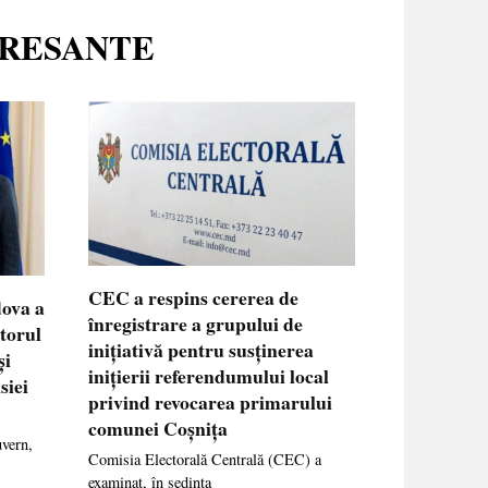
ERESANTE
CEC a respins cererea de
dova a
înregistrare a grupului de
ctorul
inițiativă pentru susținerea
și
inițierii referendumului local
siei
privind revocarea primarului
comunei Coșnița
uvern,
Comisia Electorală Centrală (CEC) a
examinat, în ședința