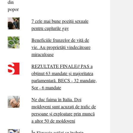
7 cele mai bune poziții sexuale
pentru cuplurile gay
Beneficiile frunzelor de viță de
vie. Au proprietăţi vindecătoare
miraculoase
REZULTATE FINALE// PAS a
obținut 63 mandate și majoritatea
parlamentară. BECS - 32 mandate,
Șor - 6 mandate
Ne duc faima în Italia. Doi
moldoveni sunt acuzați de trafic de
persoane și exploatare prin muncă
a altor 50 de moldoveni
În Slovacia astăzi se încheie