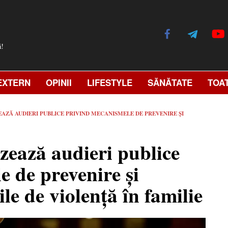
ă!
EXTERN
OPINII
LIFESTYLE
SĂNĂTATE
TOA
ZĂ AUDIERI PUBLICE PRIVIND MECANISMELE DE PREVENIRE ȘI
zează audieri publice
 de prevenire și
ile de violență în familie