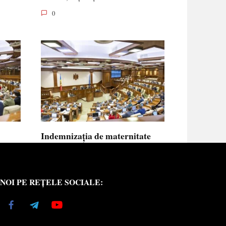
0
Indemnizația de maternitate
UE vor
pentru femeile necăsătorite și
neasigurate va putea fi calculată
din venitul asigurat al tatălui
NOI PE REȚELE SOCIALE:
copilului
e medici
Indemnizația de maternitate pentru femeile
necăsătorite
0