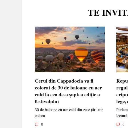
TE INVI
Cerul din Cappadocia va fi
Repu
colorat de 30 de baloane cu aer
regul
cald la cea de-a șaptea ediție a
cript
festivalului
lege,
30 de baloane cu aer cald din zece țări vor
Parlame
colora
lectură
0
0