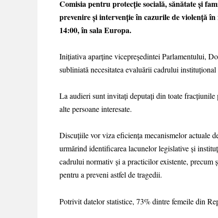
Comisia pentru protecție socială, sănătate și fa
prevenire și intervenție în cazurile de violență în
14:00, în sala Europa.
Inițiativa aparține vicepreședintei Parlamentului, D
subliniată necesitatea evaluării cadrului instituționa
La audieri sunt invitați deputați din toate fracțiunile
alte persoane interesate.
Discuțiile vor viza eficiența mecanismelor actuale de 
urmărind identificarea lacunelor legislative și instit
cadrului normativ și a practicilor existente, precum și
pentru a preveni astfel de tragedii.
Potrivit datelor statistice, 73% dintre femeile din R