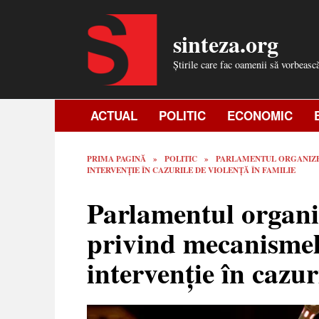
Skip
to
sinteza.org
content
Știrile care fac oamenii să vorbeasc
ACTUAL
POLITIC
ECONOMIC
PRIMA PAGINĂ
»
POLITIC
»
PARLAMENTUL ORGANIZEA
INTERVENȚIE ÎN CAZURILE DE VIOLENȚĂ ÎN FAMILIE
Parlamentul organi
privind mecanismele
intervenție în cazur