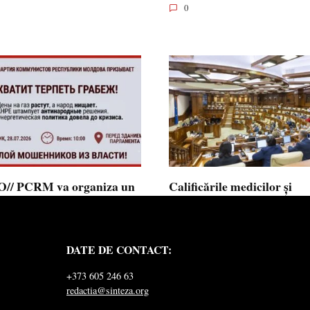
0
// PCRM va organiza un
Calificările medicilor și
st pe 28 iulie în fața
farmaciștilor obținute în 
mentului și invită cetățenii
putea fi recunoscute în
 alăture: ”Ajunge să
Republica Moldova
DATE DE CONTACT:
ăm jaful”
Calificările profesionale obținute d
și farmaciști
ul Comuniștilor din Republica
+373 605 246 63
a a lansat
redactia@sinteza.org
0