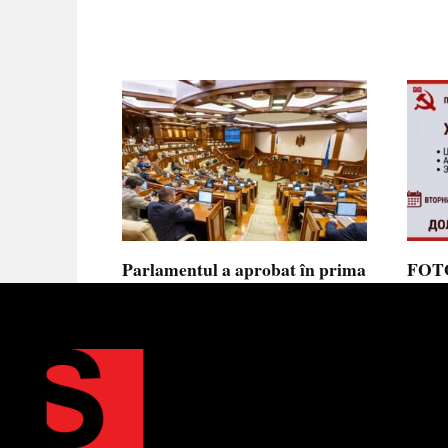
Parlamentul a aprobat în prima
FOTO
lectură noua lege privind
prote
ajutorul de stat, aliniată la
Parla
normele UE
să se
toler
Parlamentul a votat în prima
lectură proiectul de lege cu
Partid
Moldov
0
0