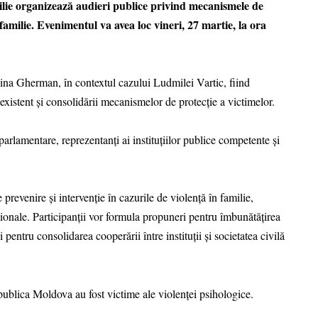
milie organizează audieri publice privind mecanismele de
 familie. Evenimentul va avea loc vineri, 27 martie, la ora
oina Gherman, în contextul cazului Ludmilei Vartic, fiind
l existent și consolidării mecanismelor de protecție a victimelor.
 parlamentare, reprezentanți ai instituțiilor publice competente și
prevenire și intervenție în cazurile de violență în familie,
uționale. Participanții vor formula propuneri pentru îmbunătățirea
 pentru consolidarea cooperării între instituții și societatea civilă
epublica Moldova au fost victime ale violenței psihologice.