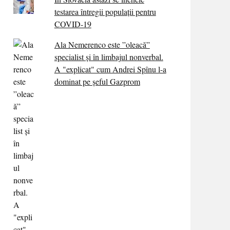
testarea întregii populații pentru
COVID-19
Ala Nemerenco este ”oleacă”
specialist și în limbajul nonverbal.
A "explicat" cum Andrei Spînu l-a
dominat pe șeful Gazprom