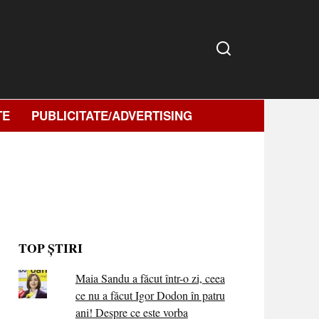
TE
PUBLICITATE/ADVERTISING
TOP ȘTIRI
Maia Sandu a făcut într-o zi, ceea
ce nu a făcut Igor Dodon în patru
ani! Despre ce este vorba