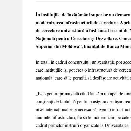
În instituțiile de învățământ superior au demara
modernizarea infrastructurii de cercetare. Apel
de cercetare universitară a fost lansat recent de
Națională pentru Cercetare și Dezvoltare. Concu
Superior din Moldova”, finanțat de Banca Mond
În total, în cadrul concursului, universitățile pot acc
care instituțiile își pot crea o infrastructură de cerc
națională, care să le permită să desfășoare activități
„Este pentru prima dată când lansăm un apel de finan
conștienți de faptul că pentru a asigura desfășurarea un
nivel internațional este necesar să avem o infrastru
anumite infrastructuri, fie să le modernizăm pe cele
cadrul primelor instruiri organizate la Universitate