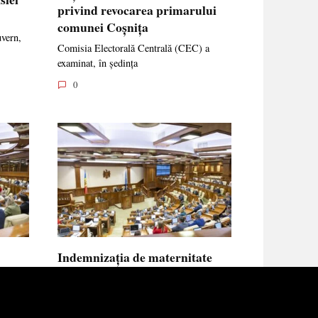
privind revocarea primarului
comunei Coșnița
uvern,
Comisia Electorală Centrală (CEC) a
examinat, în ședința
0
Indemnizația de maternitate
UE vor
pentru femeile necăsătorite și
neasigurate va putea fi calculată
din venitul asigurat al tatălui