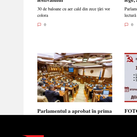
30 de baloane cu aer cald din zece țări vor
Parlame
colora
lectură
0
0
Parlamentul a aprobat în prima
FOTO
lectură noua lege privind
prote
ajutorul de stat, aliniată la
Parla
normele UE
să se