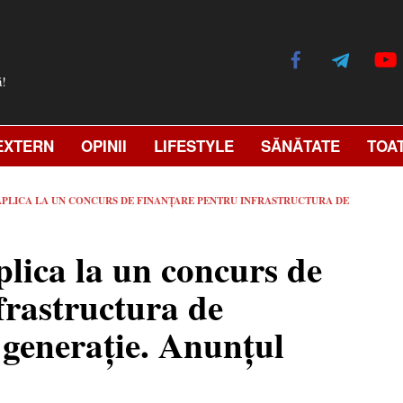
ă!
EXTERN
OPINII
LIFESTYLE
SĂNĂTATE
TOA
 APLICA LA UN CONCURS DE FINANȚARE PENTRU INFRASTRUCTURA DE
plica la un concurs de
frastructura de
 generație. Anunțul