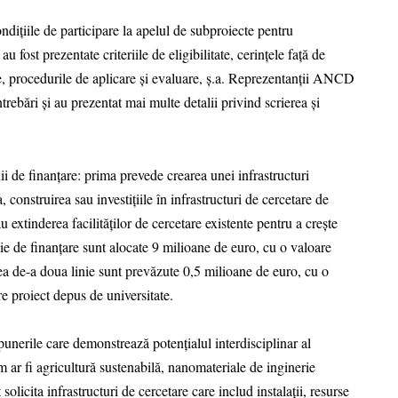
ondițiile de participare la apelul de subproiecte pentru
u fost prezentate criteriile de eligibilitate, cerințele față de
bile, procedurile de aplicare și evaluare, ș.a. Reprezentanții ANCD
trebări și au prezentat mai multe detalii privind scrierea și
i de finanțare: prima prevede crearea unei infrastructuri
 construirea sau investițiile în infrastructuri de cercetare de
 extinderea facilităților de cercetare existente pentru a crește
inie de finanțare sunt alocate 9 milioane de euro, cu o valoare
a de-a doua linie sunt prevăzute 0,5 milioane de euro, cu o
e proiect depus de universitate.
punerile care demonstrează potențialul interdisciplinar al
m ar fi agricultură sustenabilă, nanomateriale de inginerie
 solicita infrastructuri de cercetare care includ instalații, resurse