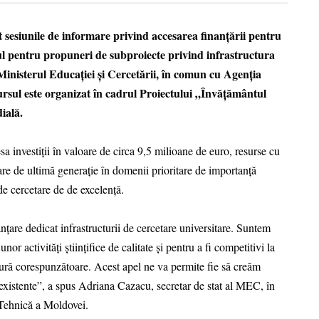
t sesiunile de informare privind accesarea finanțării pentru
ul pentru propuneri de subproiecte privind infrastructura
 Ministerul Educației și Cercetării, în comun cu Agenția
rsul este organizat în cadrul Proiectului „Învățământul
ială.
esa investiții în valoare de circa 9,5 milioane de euro, resurse cu
etare de ultimă generație în domenii prioritare de importanță
 de cercetare de de excelență.
țare dedicat infrastructurii de cercetare universitare. Suntem
or activități științifice de calitate și pentru a fi competitivi la
ctură corespunzătoare. Acest apel ne va permite fie să creăm
 existente”, a spus Adriana Cazacu, secretar de stat al MEC, în
a Tehnică a Moldovei.