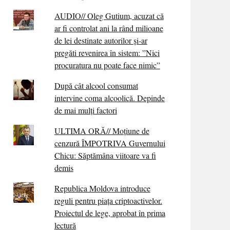
AUDIO// Oleg Gutium, acuzat că
ar fi controlat ani la rând milioane
de lei destinate autorilor și-ar
pregăti revenirea în sistem: ”Nici
procuratura nu poate face nimic”
După cât alcool consumat
intervine coma alcoolică. Depinde
de mai mulți factori
ULTIMA ORĂ// Moțiune de
cenzură ÎMPOTRIVA Guvernului
Chicu: Săptămâna viitoare va fi
demis
Republica Moldova introduce
reguli pentru piața criptoactivelor.
Proiectul de lege, aprobat în prima
lectură