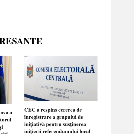
ERESANTE
CEC a respins cererea de
dova a
înregistrare a grupului de
ctorul
inițiativă pentru susținerea
și
inițierii referendumului local
siei