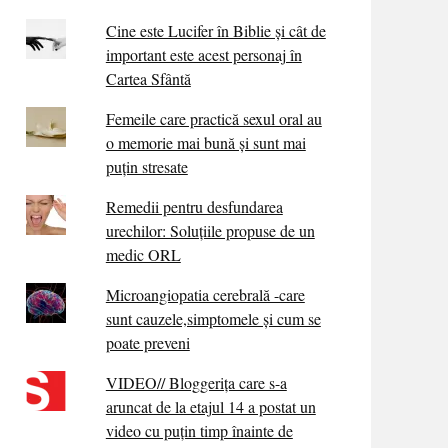
Cine este Lucifer în Biblie și cât de
important este acest personaj în
Cartea Sfântă
Femeile care practică sexul oral au
o memorie mai bună și sunt mai
puțin stresate
Remedii pentru desfundarea
urechilor: Soluțiile propuse de un
medic ORL
Microangiopatia cerebrală -care
sunt cauzele,simptomele și cum se
poate preveni
VIDEO// Bloggerița care s-a
aruncat de la etajul 14 a postat un
video cu puțin timp înainte de