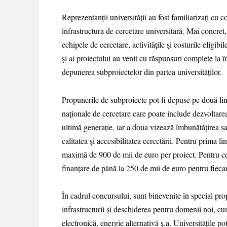
Reprezentanții universității au fost familiarizați cu c
infrastructura de cercetare universitară. Mai concret, a
echipele de cercetare, activitățile și costurile eligi
și ai proiectului au venit cu răspunsuri complete la în
depunerea subproiectelor din partea universităților.
Propunerile de subproiecte pot fi depuse pe două lini
naționale de cercetare care poate include dezvoltarea,
ultimă generație, iar a doua vizează îmbunătățirea sau
calitatea și accesibilitatea cercetării. Pentru prima l
maximă de 900 de mii de euro per proiect. Pentru ce
finanțare de până la 250 de mii de euro pentru fiecar
În cadrul concursului, sunt binevenite în special pro
infrastructurii și deschiderea pentru domenii noi, cu
electronică, energie alternativă ș.a. Universitățile pot