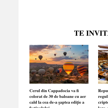
TE INVI
Cerul din Cappadocia va fi
Repu
colorat de 30 de baloane cu aer
regul
cald la cea de-a șaptea ediție a
cript
festivalului
lege,