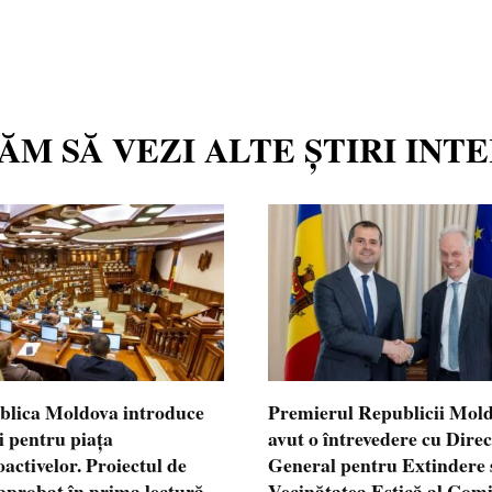
TĂM SĂ VEZI ALTE ȘTIRI INT
blica Moldova introduce
Premierul Republicii Mol
i pentru piața
avut o întrevedere cu Dire
oactivelor. Proiectul de
General pentru Extindere 
 aprobat în prima lectură
Vecinătatea Estică al Comi