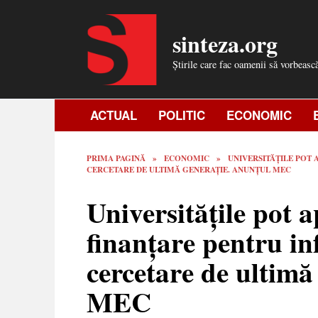
Skip
to
sinteza.org
content
Știrile care fac oamenii să vorbeasc
ACTUAL
POLITIC
ECONOMIC
PRIMA PAGINĂ
»
ECONOMIC
»
UNIVERSITĂȚILE POT
CERCETARE DE ULTIMĂ GENERAȚIE. ANUNȚUL MEC
Universitățile pot a
finanțare pentru in
cercetare de ultimă
MEC