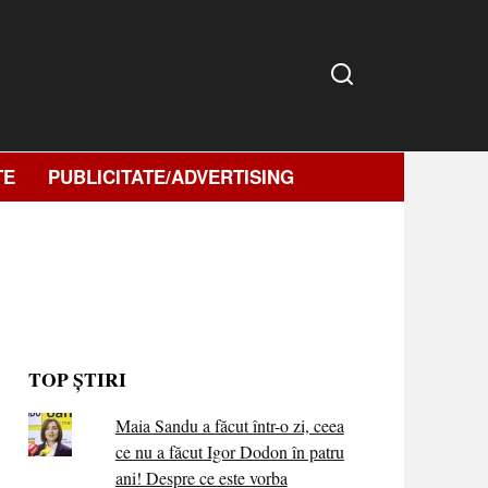
TE
PUBLICITATE/ADVERTISING
TOP ȘTIRI
Maia Sandu a făcut într-o zi, ceea
ce nu a făcut Igor Dodon în patru
ani! Despre ce este vorba