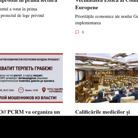
Europene
ntul a votat în prima
 proiectul de lege privind
Prioritățile economice ale noului G
implementarea
0
// PCRM va organiza un
Calificările medicilor și
st pe 28 iulie în fața
farmaciștilor obținute în 
mentului și invită cetățenii
putea fi recunoscute în
 alăture: ”Ajunge să
Republica Moldova