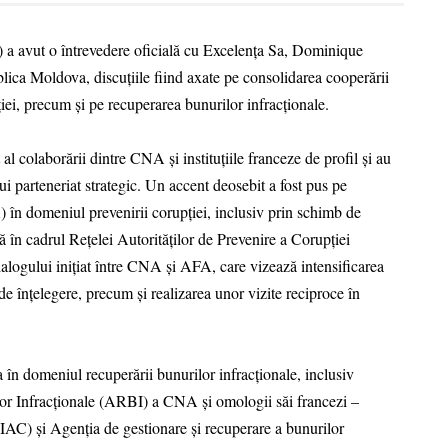
a avut o întrevedere oficială cu Excelența Sa, Dominique
a Moldova, discuțiile fiind axate pe consolidarea cooperării
ției, precum și pe recuperarea bunurilor infracționale.
t al colaborării dintre CNA și instituțiile franceze de profil și au
ui parteneriat strategic. Un accent deosebit a fost pus pe
în domeniul prevenirii corupției, inclusiv prin schimb de
ivă în cadrul Rețelei Autorităților de Prevenire a Corupției
alogului inițiat între CNA și AFA, care vizează intensificarea
 înțelegere, precum și realizarea unor vizite reciproce în
a în domeniul recuperării bunurilor infracționale, inclusiv
or Infracționale (ARBI) a CNA și omologii săi francezi –
PIAC) și Agenția de gestionare și recuperare a bunurilor