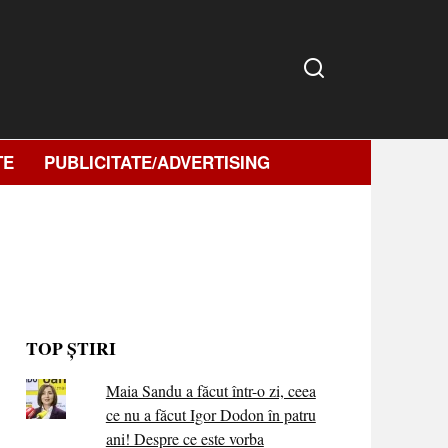
TE
PUBLICITATE/ADVERTISING
TOP ȘTIRI
Maia Sandu a făcut într-o zi, ceea
ce nu a făcut Igor Dodon în patru
ani! Despre ce este vorba