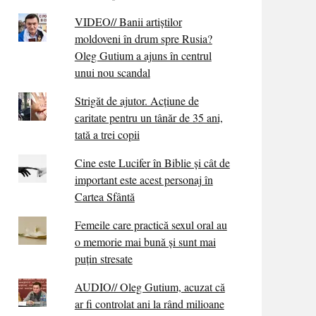
VIDEO// Banii artiștilor
moldoveni în drum spre Rusia?
Oleg Gutium a ajuns în centrul
unui nou scandal
Strigăt de ajutor. Acțiune de
caritate pentru un tânăr de 35 ani,
tată a trei copii
Cine este Lucifer în Biblie și cât de
important este acest personaj în
Cartea Sfântă
Femeile care practică sexul oral au
o memorie mai bună și sunt mai
puțin stresate
AUDIO// Oleg Gutium, acuzat că
ar fi controlat ani la rând milioane