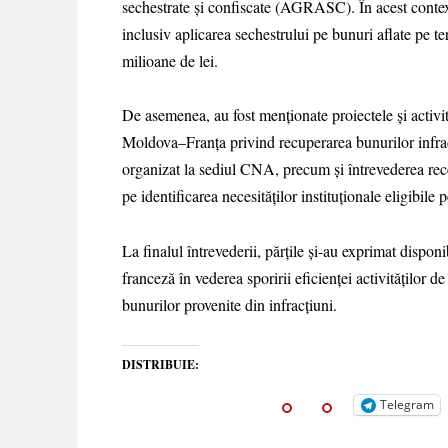
sechestrate și confiscate (AGRASC). În acest context,
inclusiv aplicarea sechestrului pe bunuri aflate pe t
milioane de lei.
De asemenea, au fost menționate proiectele și activi
Moldova–Franța privind recuperarea bunurilor infracț
organizat la sediul CNA, precum și întrevederea rece
pe identificarea necesităților instituționale eligibile
La finalul întrevederii, părțile și-au exprimat dispon
franceză în vederea sporirii eficienței activităților 
bunurilor provenite din infracțiuni.
DISTRIBUIE:
Telegram