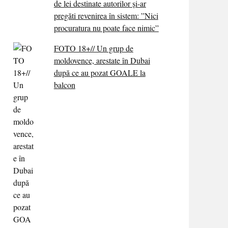
de lei destinate autorilor și-ar
pregăti revenirea în sistem: ”Nici
procuratura nu poate face nimic”
FOTO 18+// Un grup de
moldovence, arestate în Dubai
după ce au pozat GOALE la
balcon