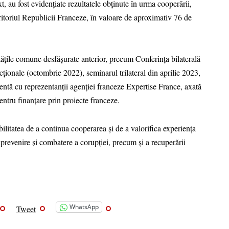
 au fost evidențiate rezultatele obținute în urma cooperării,
eritoriul Republicii Franceze, în valoare de aproximativ 76 de
tățile comune desfășurate anterior, precum Conferința bilaterală
ionale (octombrie 2022), seminarul trilateral din aprilie 2023,
ntă cu reprezentanții agenției franceze Expertise France, axată
 pentru finanțare prin proiecte franceze.
ibilitatea de a continua cooperarea și de a valorifica experiența
de prevenire și combatere a corupției, precum și a recuperării
WhatsApp
Tweet