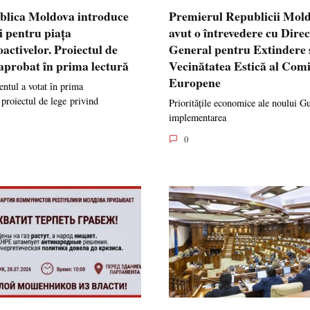
blica Moldova introduce
Premierul Republicii Mol
i pentru piața
avut o întrevedere cu Dire
oactivelor. Proiectul de
General pentru Extindere 
 aprobat în prima lectură
Vecinătatea Estică al Comi
Europene
ntul a votat în prima
 proiectul de lege privind
Prioritățile economice ale noului G
implementarea
0