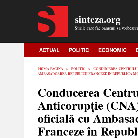
Skip
to
sinteza.org
content
Știrile care fac oamenii să vorbeasc
ACTUAL
POLITIC
ECONOMIC
PRIMA PAGINĂ
»
POLITIC
»
CONDUCEREA CENTRULUI 
AMBASADOAREA REPUBLICII FRANCEZE ÎN REPUBLICA 
Conducerea Centru
Anticorupție (CNA)
oficială cu Ambasa
Franceze în Repub