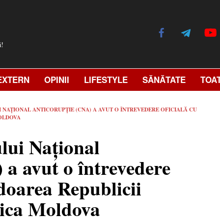
ă!
EXTERN
OPINII
LIFESTYLE
SĂNĂTATE
TOA
NAȚIONAL ANTICORUPȚIE (CNA) A AVUT O ÎNTREVEDERE OFICIALĂ CU
MOLDOVA
lui Național
 a avut o întrevedere
doarea Republicii
lica Moldova