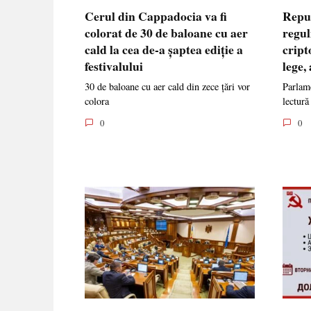
Cerul din Cappadocia va fi
Repu
colorat de 30 de baloane cu aer
regul
cald la cea de-a șaptea ediție a
cript
festivalului
lege,
30 de baloane cu aer cald din zece țări vor
Parlame
colora
lectură
0
0