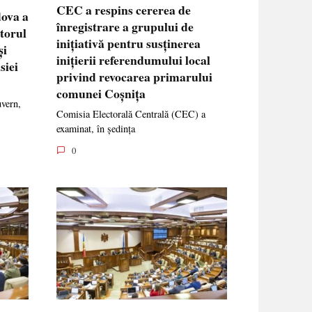
CEC a respins cererea de
dova a
înregistrare a grupului de
ctorul
inițiativă pentru susținerea
și
inițierii referendumului local
siei
privind revocarea primarului
comunei Coșnița
uvern,
Comisia Electorală Centrală (CEC) a
examinat, în ședința
0