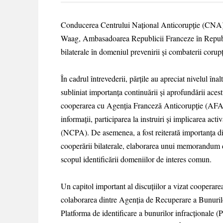
Conducerea Centrului Național Anticorupție (CNA) 
Waag, Ambasadoarea Republicii Franceze în Republic
bilaterale în domeniul prevenirii și combaterii corup
În cadrul întrevederii, părțile au apreciat nivelul înal
subliniat importanța continuării și aprofundării acest
cooperarea cu Agenția Franceză Anticorupție (AFA) 
informații, participarea la instruiri și implicarea act
(NCPA). De asemenea, a fost reiterată importanța di
cooperării bilaterale, elaborarea unui memorandum de
scopul identificării domeniilor de interes comun.
Un capitol important al discuțiilor a vizat cooperare
colaborarea dintre Agenția de Recuperare a Bunuril
Platforma de identificare a bunurilor infracționale (