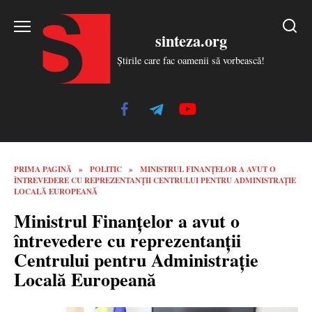
Skip
to
sinteza.org
content
Știrile care fac oamenii să vorbească!
PRIMA PAGINĂ
»
POLITIC
»
MINISTRUL FINANȚELOR A AVUT O
ÎNTREVEDERE CU REPREZENTANȚII CENTRULUI PENTRU ADMINISTRAȚIE
LOCALĂ EUROPEANĂ
Ministrul Finanțelor a avut o
întrevedere cu reprezentanții
Centrului pentru Administrație
Locală Europeană