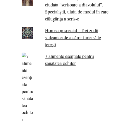
ciudata “scrisoare a diavolului”.
Specialiştii, uluiţi de modul în care
călugărița a scris-o
Horoscop special - Trei zodii
vulcanice de a căror furie să te
ferești
7 alimente esenţiale pentru
sănătatea ochilor