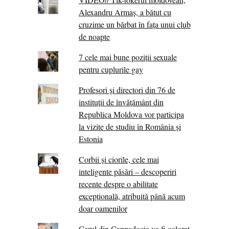
Alexandru Armaș, a bătut cu
cruzime un bărbat în fața unui club
de noapte
7 cele mai bune poziții sexuale
pentru cuplurile gay
Profesori și directori din 76 de
instituții de învățământ din
Republica Moldova vor participa
la vizite de studiu în România și
Estonia
Corbii şi ciorile, cele mai
inteligente păsări – descoperiri
recente despre o abilitate
excepţională, atribuită până acum
doar oamenilor
Cerul din Cappadocia va fi colorat