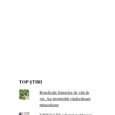
TOP ȘTIRI
Beneficiile frunzelor de viță de
vie. Au proprietăţi vindecătoare
miraculoase
VIDEO// Tik-tokerul moldovean,