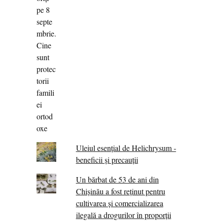
Uleiul esențial de Helichrysum -
beneficii și precauții
Un bărbat de 53 de ani din
Chișinău a fost reținut pentru
cultivarea și comercializarea
ilegală a drogurilor în proporții