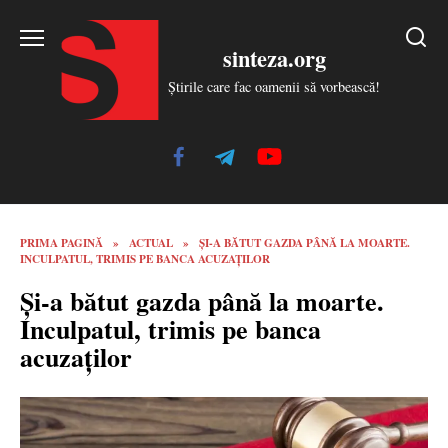
Skip
to
sinteza.org
content
Știrile care fac oamenii să vorbească!
PRIMA PAGINĂ
»
ACTUAL
»
ȘI-A BĂTUT GAZDA PÂNĂ LA MOARTE.
INCULPATUL, TRIMIS PE BANCA ACUZAȚILOR
Și-a bătut gazda până la moarte.
Inculpatul, trimis pe banca
acuzaților