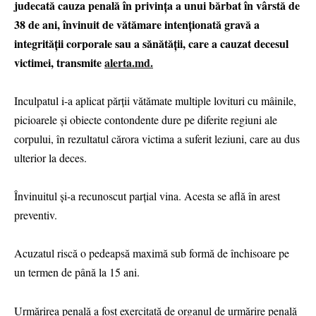
judecată cauza penală în privința a unui bărbat în vârstă de
38 de ani, învinuit de vătămare intenţionată gravă a
integrităţii corporale sau a sănătăţii, care a cauzat decesul
victimei, transmite
alerta.md.
Inculpatul i-a aplicat părții vătămate multiple lovituri cu mâinile,
picioarele și obiecte contondente dure pe diferite regiuni ale
corpului, în rezultatul cărora victima a suferit leziuni, care au dus
ulterior la deces.
Învinuitul și-a recunoscut parțial vina. Acesta se află în arest
preventiv.
Acuzatul riscă o pedeapsă maximă sub formă de închisoare pe
un termen de până la 15 ani.
Urmărirea penală a fost exercitată de organul de urmărire penală