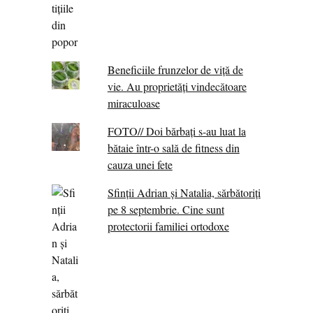
Beneficiile frunzelor de viță de
vie. Au proprietăţi vindecătoare
miraculoase
FOTO// Doi bărbați s-au luat la
bătaie într-o sală de fitness din
cauza unei fete
Sfinții Adrian și Natalia, sărbătoriți
pe 8 septembrie. Cine sunt
protectorii familiei ortodoxe