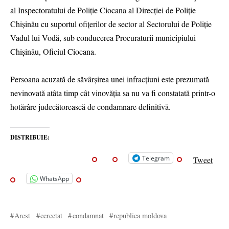
al Inspectoratului de Poliție Ciocana al Direcției de Poliție
Chișinău cu suportul ofițerilor de sector al Sectorului de Poliție
Vadul lui Vodă, sub conducerea Procuraturii municipiului
Chișinău, Oficiul Ciocana.
Persoana acuzată de săvârșirea unei infracțiuni este prezumată
nevinovată atâta timp cât vinovăția sa nu va fi constatată printr-o
hotărâre judecătorească de condamnare definitivă.
DISTRIBUIE:
Telegram
Tweet
WhatsApp
Arest
cercetat
condamnat
republica moldova