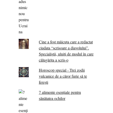
Cine a fost măicuţa care a redactat
ciudata “scrisoare a diavolului”.
Specialiştii, uluiţi de modul în care
călugărița a scris-o
Horoscop special - Trei zodii
vulcanice de a căror furie să te
ferești
7 alimente esenţiale pentru
sănătatea ochilor