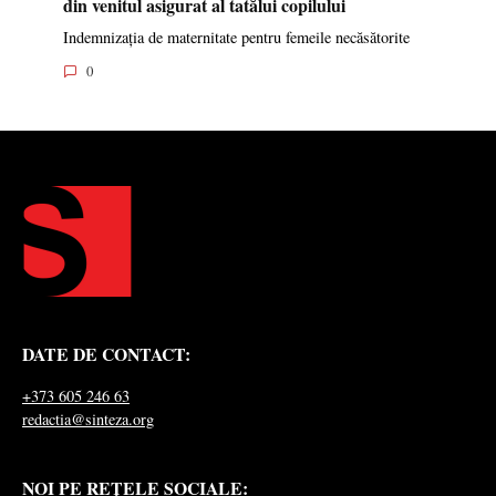
din venitul asigurat al tatălui copilului
Indemnizația de maternitate pentru femeile necăsătorite
0
DATE DE CONTACT:
+373 605 246 63
redactia@sinteza.org
NOI PE REȚELE SOCIALE: