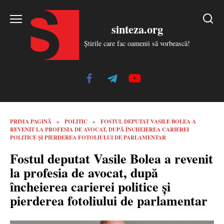
Skip
to
sinteza.org
content
Știrile care fac oamenii să vorbească!
PRIMA PAGINĂ
»
POLITIC
»
FOSTUL DEPUTAT VASILE BOLEA A
REVENIT LA PROFESIA DE AVOCAT, DUPĂ ÎNCHEIEREA CARIEREI
POLITICE ȘI PIERDEREA FOTOLIULUI DE PARLAMENTAR
Fostul deputat Vasile Bolea a revenit
la profesia de avocat, după
încheierea carierei politice și
pierderea fotoliului de parlamentar