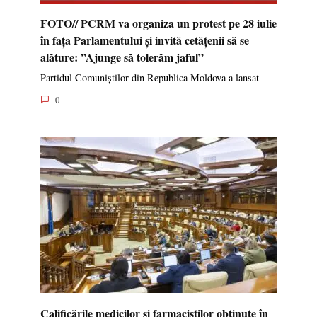
FOTO// PCRM va organiza un protest pe 28 iulie
în fața Parlamentului și invită cetățenii să se
alăture: ”Ajunge să tolerăm jaful”
Partidul Comuniștilor din Republica Moldova a lansat
0
Calificările medicilor și farmaciștilor obținute în