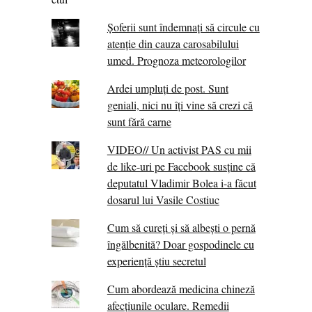
Șoferii sunt îndemnați să circule cu
atenție din cauza carosabilului
umed. Prognoza meteorologilor
Ardei umpluți de post. Sunt
geniali, nici nu îți vine să crezi că
sunt fără carne
VIDEO// Un activist PAS cu mii
de like-uri pe Facebook susține că
deputatul Vladimir Bolea i-a făcut
dosarul lui Vasile Costiuc
Cum să cureți și să albești o pernă
îngălbenită? Doar gospodinele cu
experiență știu secretul
Cum abordează medicina chineză
afecțiunile oculare. Remedii