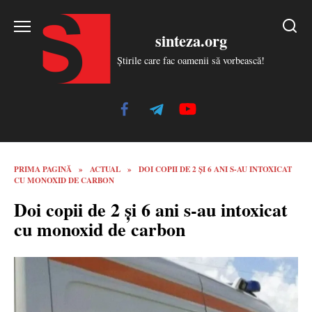
Skip
to
sinteza.org
content
Știrile care fac oamenii să vorbească!
PRIMA PAGINĂ
»
ACTUAL
»
DOI COPII DE 2 ȘI 6 ANI S-AU INTOXICAT
CU MONOXID DE CARBON
Doi copii de 2 și 6 ani s-au intoxicat
cu monoxid de carbon