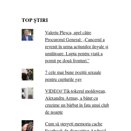
TOP ȘTIRI
Valeriu Pleșca, apel către
Procurorul General: „Cancerul a
revenit în urma acțiunilor ilegale și
umilitoare. Lupta pentru viață a
pornit pe două fronturi.”
7 cele mai bune poziții sexuale
pentru cuplurile gay
VIDEO// Tik-tokerul moldovean,
Alexandru Armaș, a bătut cu
cruzime un bărbat în fața unui club
de noapte
Cum să ștergeți memoria cache
Facebook de dispozitive Android