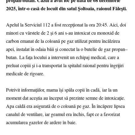
propan-butan. Cazul a avut loc pe data de 08 decembrie
2025, într-o casă de locuit din satul Șoltoaia, raionul Fălești.
Apelul la Serviciul 112 a fost recepționat la ora 20:45. Aici, doi
minori cu vârstele de 2 și 6 ani s-au intoxicat cu monoxid de
carbon emanat de la coloană pe gaz utilizat pentru încălzirea
apei, instalat în odaia băii și conectat la o butelie de gaz propan–
butan. La fața locului a intervenit un echipaj medical, care a
preluat copiii și i-a transportat la spitalul raional pentru îngrijiri
medicale de rigoare.
Potrivit informațiilor, mama își spăla copii în cadă, iar la un
moment dat aceștia au început să prezinte semne de intoxicație.
Apa caldă era asigurată de o coloană pe gaz. În încăpere lipsea
canalul de ventilare, iar geamul era închis, fapt ce a favorizat
acumularea gazelor de ardere în baie.