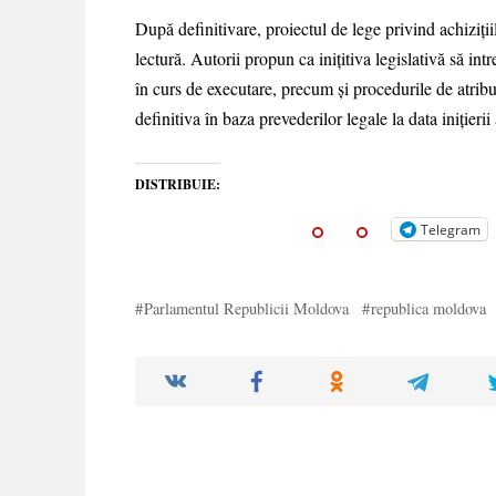
După definitivare, proiectul de lege privind achiziț
lectură. Autorii propun ca inițitiva legislativă să int
în curs de executare, precum și procedurile de atribui
definitiva în baza prevederilor legale la data inițierii
DISTRIBUIE:
Telegram
Parlamentul Republicii Moldova
republica moldova