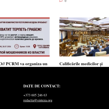
0
// PCRM va organiza un
Calificările medicilor și
st pe 28 iulie în fața
farmaciștilor obținute în 
mentului și invită cetățenii
putea fi recunoscute în
 alăture: ”Ajunge să
Republica Moldova
DATE DE CONTACT:
ăm jaful”
Calificările profesionale obținute d
și farmaciști
ul Comuniștilor din Republica
+373 605 246 63
a a lansat
redactia@sinteza.org
0