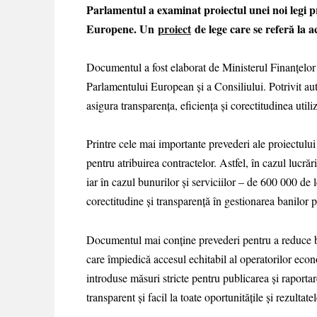
Parlamentul a examinat proiectul unei noi legi pri
Europene. Un
proiect
de lege care se referă la a
Documentul a fost elaborat de Ministerul Finanțelor ș
Parlamentului European și a Consiliului. Potrivit aut
asigura transparența, eficiența și corectitudinea utili
Printre cele mai importante prevederi ale proiectului
pentru atribuirea contractelor. Astfel, în cazul lucrări
iar în cazul bunurilor și serviciilor – de 600 000 de l
corectitudine și transparență în gestionarea banilor p
Documentul mai conține prevederi pentru a reduce bar
care împiedică accesul echitabil al operatorilor econ
introduse măsuri stricte pentru publicarea şi raportar
transparent şi facil la toate oportunitățile şi rezultatel