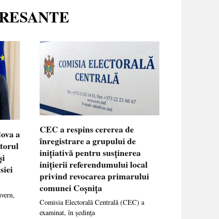
ERESANTE
CEC a respins cererea de
dova a
înregistrare a grupului de
ctorul
inițiativă pentru susținerea
și
inițierii referendumului local
siei
privind revocarea primarului
comunei Coșnița
uvern,
Comisia Electorală Centrală (CEC) a
examinat, în ședința