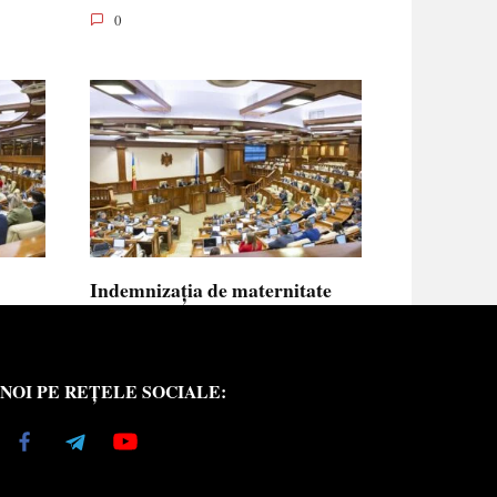
0
Indemnizația de maternitate
UE vor
pentru femeile necăsătorite și
neasigurate va putea fi calculată
din venitul asigurat al tatălui
NOI PE REȚELE SOCIALE:
copilului
e medici
Indemnizația de maternitate pentru femeile
necăsătorite
0