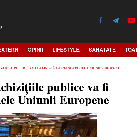
ă!
EXTERN
OPINII
LIFESTYLE
SĂNĂTATE
TOA
IZIȚIILE PUBLICE VA FI ALINIATĂ LA STANDARDELE UNIUNII EUROPENE
hizițiile publice va fi
dele Uniunii Europene