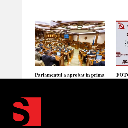
Parlamentul a aprobat în prima
FOTO
lectură noua lege privind
prote
ajutorul de stat, aliniată la
Parla
normele UE
să se
toler
Parlamentul a votat în prima
lectură proiectul de lege cu
Partid
Moldov
0
0