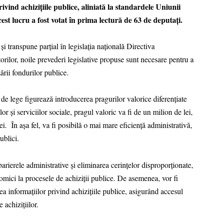
vind achizițiile publice, aliniată la standardele Uniunii
cest lucru a fost votat în prima lectură de 63 de deputați.
i transpune parțial în legislația națională Directiva
orilor, noile prevederi legislative propuse sunt necesare pentru a
zării fondurilor publice.
 de lege figurează introducerea pragurilor valorice diferențiate
lor și serviciilor sociale, pragul valoric va fi de un milion de lei,
ei. În așa fel, va fi posibilă o mai mare eficiență administrativă,
ublici.
ierele administrative și eliminarea cerințelor disproporționate,
omici la procesele de achiziții publice. De asemenea, vor fi
ea informațiilor privind achizițiile publice, asigurând accesul
e achizițiilor.