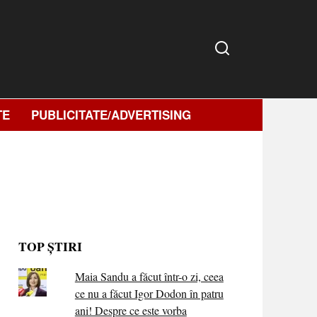
TE
PUBLICITATE/ADVERTISING
TOP ȘTIRI
Maia Sandu a făcut într-o zi, ceea
ce nu a făcut Igor Dodon în patru
ani! Despre ce este vorba