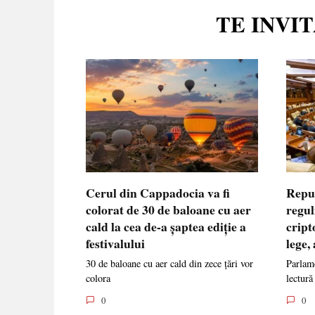
TE INVI
Cerul din Cappadocia va fi
Repu
colorat de 30 de baloane cu aer
regul
cald la cea de-a șaptea ediție a
cript
festivalului
lege,
30 de baloane cu aer cald din zece țări vor
Parlame
colora
lectură
0
0