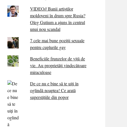
VIDEO// Banii artiștilor
moldoveni în drum spre Rusia?
Oleg Gutium a ajuns în centrul
unui nou scandal
7 cele mai bune poziții sexuale
pentru cuplurile gay
Beneficiile frunzelor de viță de
vie. Au proprietăţi vindecătoare
miraculoase
De ce nu e bine să te uiți în
oglindă noaptea! Ce arată
superstițiile din popor