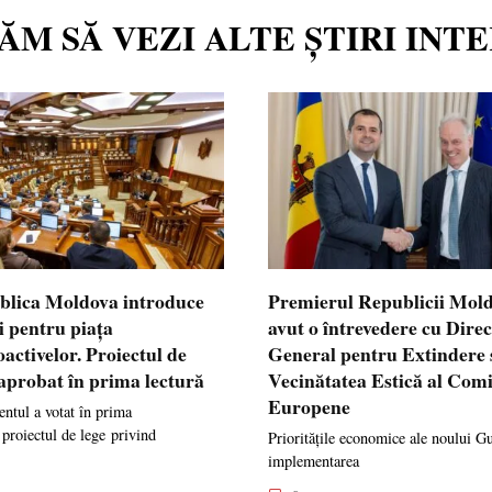
TĂM SĂ VEZI ALTE ȘTIRI INT
blica Moldova introduce
Premierul Republicii Mol
i pentru piața
avut o întrevedere cu Dire
oactivelor. Proiectul de
General pentru Extindere 
 aprobat în prima lectură
Vecinătatea Estică al Comi
Europene
ntul a votat în prima
 proiectul de lege privind
Prioritățile economice ale noului G
implementarea