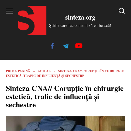
Skip
to
sinteza.org
content
Știrile care fac oamenii să vorbească!
PRIMA PAGINĂ
»
ACTUAL
»
SINTEZA CNA// CORUPȚIE ÎN CHIRURGIE
ESTETICĂ, TRAFIC DE INFLUENȚĂ ȘI SECHESTRE
Sinteza CNA// Corupție în chirurgie
estetică, trafic de influență și
sechestre