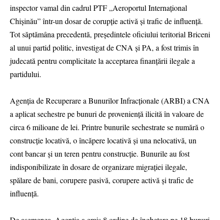
inspector vamal din cadrul PTF „Aeroportul Internațional
Chișinău” într-un dosar de corupție activă și trafic de influență.
Tot săptămâna precedentă, președintele oficiului teritorial Briceni
al unui partid politic, investigat de CNA și PA, a fost trimis în
judecată pentru complicitate la acceptarea finanțării ilegale a
partidului.
Agenția de Recuperare a Bunurilor Infracționale (ARBI) a CNA
a aplicat sechestre pe bunuri de proveniență ilicită în valoare de
circa 6 milioane de lei. Printre bunurile sechestrate se numără o
construcție locativă, o încăpere locativă și una nelocativă, un
cont bancar și un teren pentru construcție. Bunurile au fost
indisponibilizate în dosare de organizare migrației ilegale,
spălare de bani, corupere pasivă, corupere activă și trafic de
influență.
De asemenea, Agenția a emis 8 ordine de înghețare pe 18 bunuri