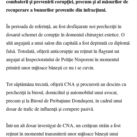
combaterii și prevenirii corupției, precum și al măsurilor de
recuperare a bunurilor provenite din infracțiuni.
În perioada de referință, au fost desfășurate noi percheziții în
dosarul schemei de corupție în domeniul chirurgiei estetice. O
altă angajată a unui salon din capitală a fost depistată cu diplomă
falsă. Totodată, ofițerii anticorupție au reținut în flagrant un
angajat al Inspectoratului de Poliție Nisporeni în momentul
primirii unor mijloace bănești ce nu i se cuvin.
Tot săptămâna trecută, ofițerii CNA și procurorii au descins cu
percheziții la biroul, domiciliul și automobilul unui avocat,
precum și la Biroul de Probațiune Dondușeni, în cadrul unui
dosar de trafic de influență și corupere pasivă.
Într-un alt dosar investigat de CNA, un cetățean străin a fost
reținut în momentul transmiterii unor mijloace bănești unui