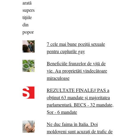
7 cele mai bune poziții sexuale
pentru cuplurile gay
Beneficiile frunzelor de viță de
vie. Au proprietăţi vindecătoare
miraculoase
REZULTATE FINALE// PAS a
obținut 63 mandate și majoritatea
parlamentară. BECS - 32 mandate,
Șor - 6 mandate
Ne duc faima în Italia. Doi
moldoveni sunt acuzați de trafic de