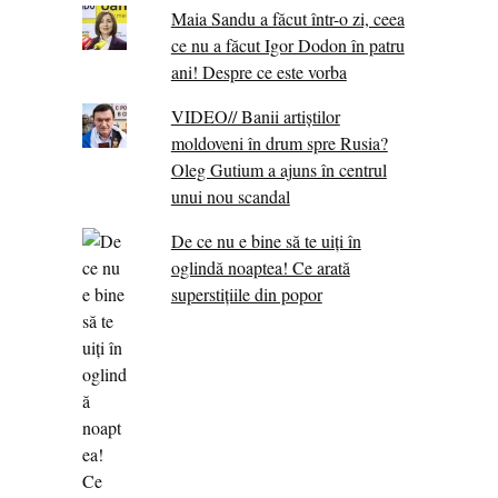
Maia Sandu a făcut într-o zi, ceea
ce nu a făcut Igor Dodon în patru
ani! Despre ce este vorba
VIDEO// Banii artiștilor
moldoveni în drum spre Rusia?
Oleg Gutium a ajuns în centrul
unui nou scandal
De ce nu e bine să te uiți în
oglindă noaptea! Ce arată
superstițiile din popor