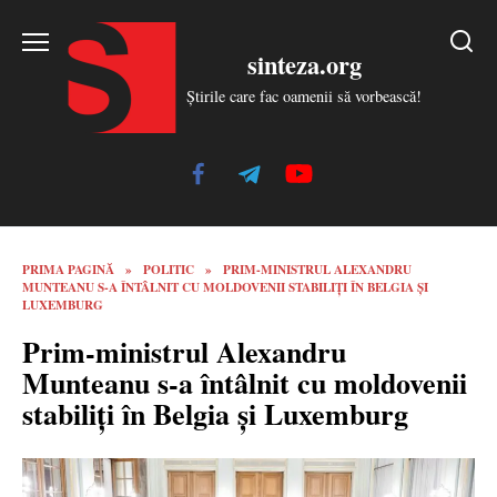
Skip
to
sinteza.org
content
Știrile care fac oamenii să vorbească!
PRIMA PAGINĂ
»
POLITIC
»
PRIM-MINISTRUL ALEXANDRU
MUNTEANU S-A ÎNTÂLNIT CU MOLDOVENII STABILIȚI ÎN BELGIA ȘI
LUXEMBURG
Prim-ministrul Alexandru
Munteanu s-a întâlnit cu moldovenii
stabiliți în Belgia și Luxemburg