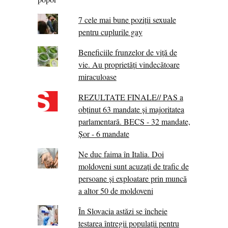
7 cele mai bune poziții sexuale
pentru cuplurile gay
Beneficiile frunzelor de viță de
vie. Au proprietăţi vindecătoare
miraculoase
REZULTATE FINALE// PAS a
obținut 63 mandate și majoritatea
parlamentară. BECS - 32 mandate,
Șor - 6 mandate
Ne duc faima în Italia. Doi
moldoveni sunt acuzați de trafic de
persoane și exploatare prin muncă
a altor 50 de moldoveni
În Slovacia astăzi se încheie
testarea întregii populații pentru