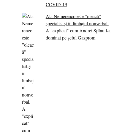
COVID-19
Ala Nemerenco este ”oleacă”
specialist și în limbajul nonverbal.
A "explicat" cum Andrei Spînu l-a
dominat pe șeful Gazprom