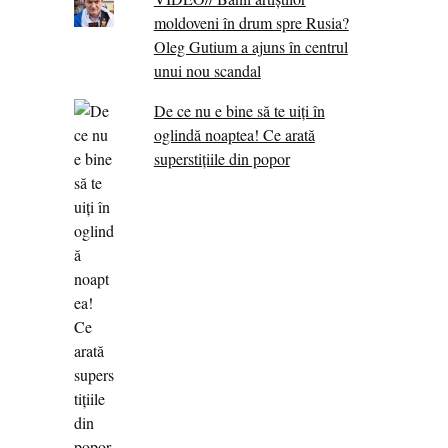
moldoveni în drum spre Rusia?
Oleg Gutium a ajuns în centrul
unui nou scandal
De ce nu e bine să te uiți în
oglindă noaptea! Ce arată
superstițiile din popor